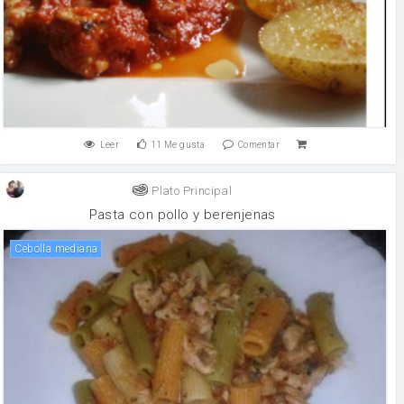
Leer
11
Me gusta
Comentar
Plato Principal
Pasta con pollo y berenjenas
Cebolla mediana