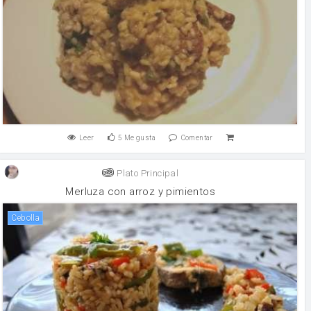
Leer
5
Me gusta
Comentar
Plato Principal
Merluza con arroz y pimientos
cebolla