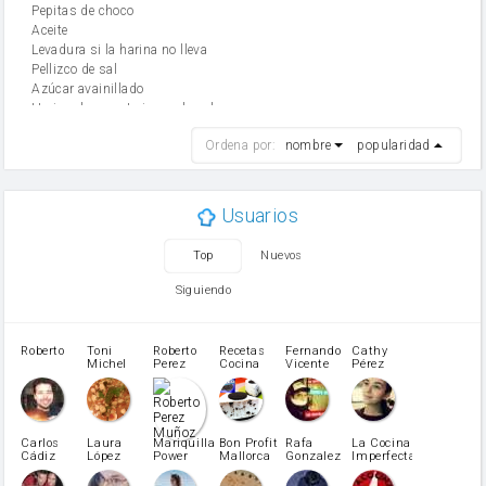
Pepitas de choco
aceite
Levadura si la harina no lleva
Pellizco de sal
Azúcar avainillado
Harina de reposteria con levadura
harina
Ordena por:
nombre
popularidad
cebolla
mantequilla
ajo
aceite de oliva
Usuarios
huevo
zanahoria
Top
Nuevos
tomate
levadura en polvo
Siguiendo
Opcional: Azúcar avainillado
Opcional: Ron o Whisky
Harina para bizcocho
Roberto
Toni
Roberto
Recetas
Fernando
Cathy
azucar
Michel
Perez
Cocina
Vicente
Pérez
Caubet
Muñoz
patatas
pimiento rojo
Pimentón
pimiento verde
Carlos
Laura
Mariquilla
Bon Profit
Rafa
La Cocina
Cádiz
López
Power
Mallorca
Gonzalez
Imperfecta
miel
Martínez
vino blanco