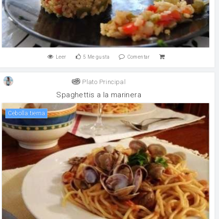
Leer
5
Me gusta
Comentar
Plato Principal
Spaghettis a la marinera
cebolla tierna