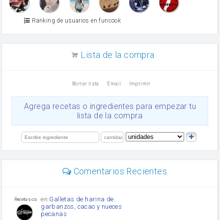
Azúcar glass
Azúcar moreno
Ranking de usuarios en funcook
Zumo de limón
arroz
canela en polvo
aceite de girasol
Lista de la compra
Dientes de ajo
vinagre
nata
Borrar lista
Email
Imprimir
Cacao en polvo
queso rallado
Ajos
Agrega recetas o ingredientes para empezar tu
salsa de soja
lista de la compra
orégano
Levadura
limón
perejil
carne picada
mayonesa
Comentarios Recientes
Diente de ajo
Tomates
Puerro
en
Galletas de harina de
Recetas con sazon
garbanzos, cacao y nueces
pecanas