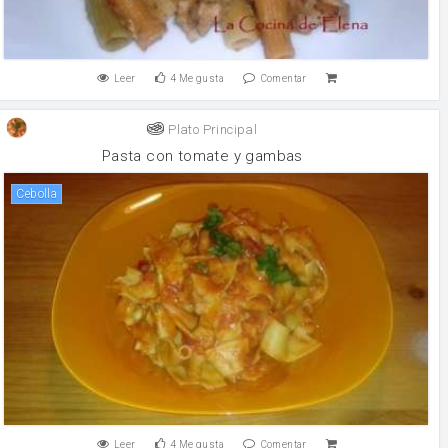
Leer
4
Me gusta
Comentar
Plato Principal
Pasta con tomate y gambas
cebolla
Leer
4
Me gusta
Comentar