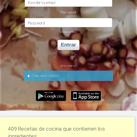
Escribe tu email
Password
Password
Olvidastes?
Entrar
¿Eres nuevo?
Crea una cuenta
409 Recetas de cocina que contienen los
ingredientes: