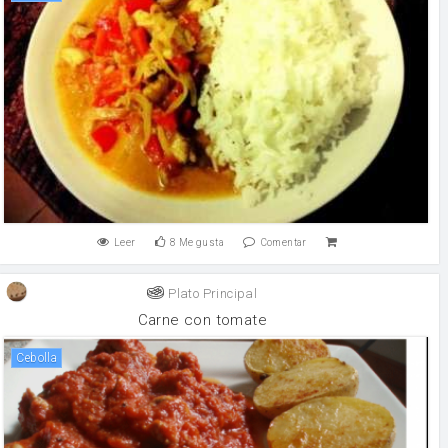
Leer
8
Me gusta
Comentar
Plato Principal
Carne con tomate
cebolla