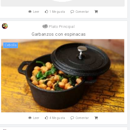
Leer
1
Me gusta
Comentar
Plato Principal
Garbanzos con espinacas
cebolla
Leer
4
Me gusta
Comentar