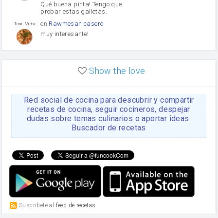
Qué buena pinta! Tengo que
probar estas galletas.
en
Rawmesan casero
Toni Michel Caubet
muy interesante!
en
Lasaña casera fácil y
HOJALDROSA TV
rápida
Show the love
VIDEO EXPLIATIVO
https://youtu.be/J5e1ddxNWjk
Red social de cocina para descubrir y compartir
en
Gachas de la abuela
HOJALDROSA TV
Rosa
recetas de cocina, seguir cocineros, despejar
dudas sobre temas culinarios o aportar ideas.
https://youtu.be/Mz69gcVO3sI
Buscador de recetas
en
Receta Del Bizcocho
Rosa
Casero
Disculpa. En la foto aparece
el bizcocho de xoco y en el
apartado de los ingredientes
te has olvidado de poner la
cantidad q se debería de
poner. Gracias. Rosa
en
6 Magdalenas caseras
Suscribeté al
feed de recetas
Rosa
con pepitas de choco