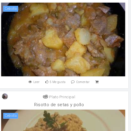
cebolla
Leer
5
Me gusta
Comentar
Plato Principal
Risotto de setas y pollo
cebolla