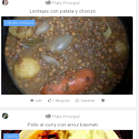
Plato Principal
Lentejas con patata y chorizo
Cebolla mediana
Leer
1
Me gusta
Comentar
Plato Principal
Pollo al curry con arroz basmati
cebolla