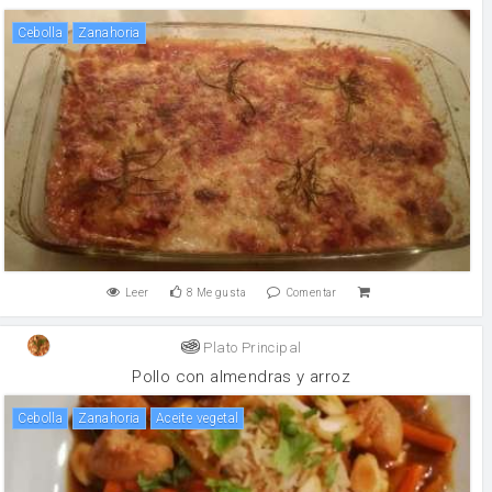
cebolla
zanahoria
Leer
8
Me gusta
Comentar
Plato Principal
Pollo con almendras y arroz
cebolla
zanahoria
aceite vegetal