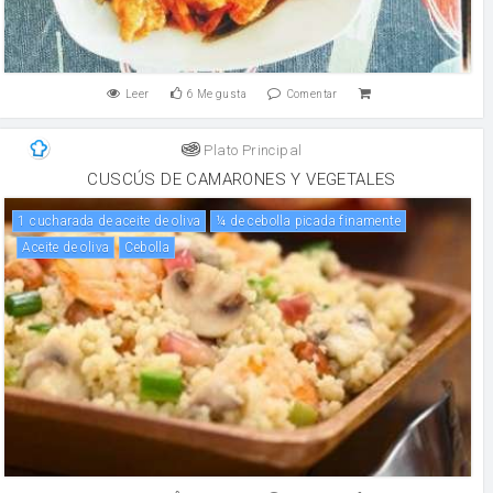
Leer
6
Me gusta
Comentar
Plato Principal
CUSCÚS DE CAMARONES Y VEGETALES
1 cucharada de aceite de oliva
¼ de cebolla picada finamente
aceite de oliva
cebolla