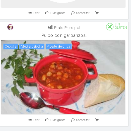
Leer
1
Me gusta
Comentar
SIN
Plato Principal
GLUTEN
Pulpo con garbanzos.
cebolla
Media cebolla
aceite de oliva
Leer
1
Me gusta
Comentar