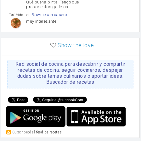
Qué buena pinta! Tengo que
probar estas galletas.
en
Rawmesan casero
Toni Michel Caubet
muy interesante!
en
Lasaña casera fácil y
HOJALDROSA TV
rápida
Show the love
VIDEO EXPLIATIVO
https://youtu.be/J5e1ddxNWjk
Red social de cocina para descubrir y compartir
en
Gachas de la abuela
HOJALDROSA TV
Rosa
recetas de cocina, seguir cocineros, despejar
dudas sobre temas culinarios o aportar ideas.
https://youtu.be/Mz69gcVO3sI
Buscador de recetas
en
Receta Del Bizcocho
Rosa
Casero
Disculpa. En la foto aparece
el bizcocho de xoco y en el
apartado de los ingredientes
te has olvidado de poner la
cantidad q se debería de
poner. Gracias. Rosa
en
6 Magdalenas caseras
Suscribeté al
feed de recetas
Rosa
con pepitas de choco