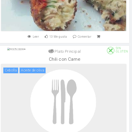
Leer
13
Me gusta
Comentar
SIN
Plato Principal
GLUTEN
Chili con Carne
cebolla
aceite de oliva