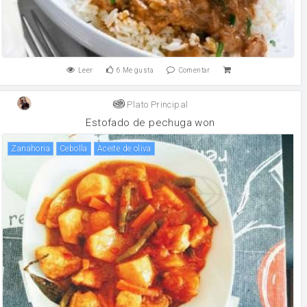
Leer
6
Me gusta
Comentar
Plato Principal
Estofado de pechuga won
zanahoria
cebolla
aceite de oliva