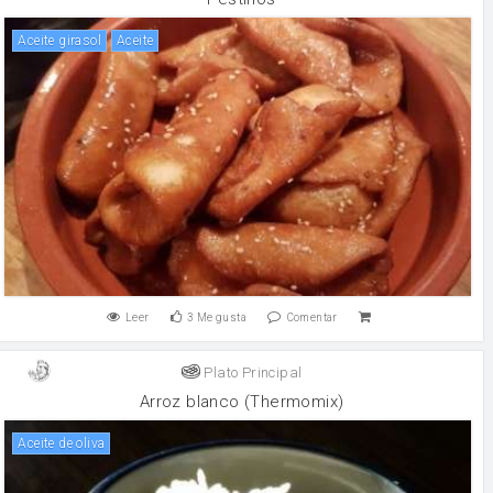
Aceite girasol
aceite
Leer
3
Me gusta
Comentar
Plato Principal
Arroz blanco (Thermomix)
aceite de oliva