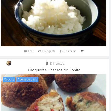
Leer
0
Me gusta
Comentar
Entrantes
Croquetas Caseras de Bonito
cebolla
aceite de oliva