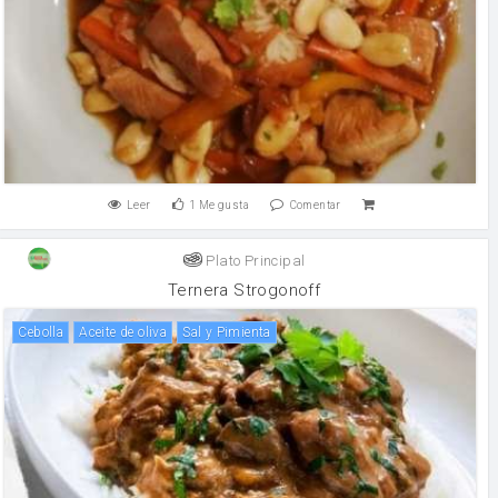
Leer
1
Me gusta
Comentar
Plato Principal
Ternera Strogonoff
cebolla
aceite de oliva
Sal y Pimienta