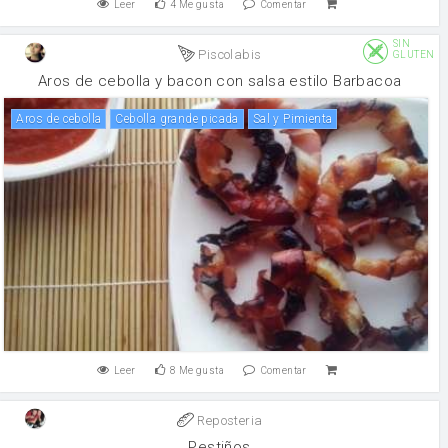
Leer
4
Me gusta
Comentar
SIN
Piscolabis
GLUTEN
Aros de cebolla y bacon con salsa estilo Barbacoa
Aros de cebolla
Cebolla grande picada
Sal y Pimienta
Leer
8
Me gusta
Comentar
Reposteria
Pestiños