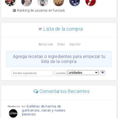
Azúcar glass
Azúcar moreno
Ranking de usuarios en funcook
Zumo de limón
arroz
canela en polvo
aceite de girasol
Lista de la compra
Dientes de ajo
vinagre
nata
Borrar lista
Email
Imprimir
Cacao en polvo
queso rallado
Ajos
Agrega recetas o ingredientes para empezar tu
salsa de soja
lista de la compra
orégano
Levadura
limón
perejil
carne picada
mayonesa
Comentarios Recientes
Diente de ajo
Tomates
Puerro
en
Galletas de harina de
Recetas con sazon
garbanzos, cacao y nueces
pecanas