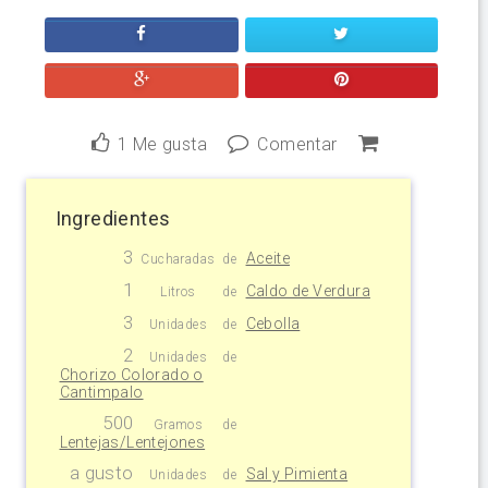
1
Me gusta
Comentar
Ingredientes
3
Aceite
Cucharadas
de
1
Caldo de Verdura
Litros
de
3
Cebolla
Unidades
de
2
Unidades
de
Chorizo Colorado o
Cantimpalo
500
Gramos
de
Lentejas/Lentejones
a gusto
Sal y Pimienta
Unidades
de