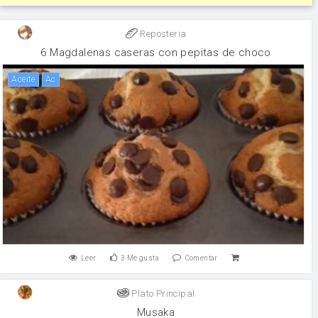
Reposteria
6 Magdalenas caseras con pepitas de choco
aceite
ac
Leer
3
Me gusta
Comentar
Plato Principal
Musaka