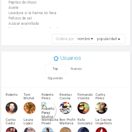
Pepitas de choco
aceite
Levadura si la harina no lleva
Pellizco de sal
Azúcar avainillado
Harina de reposteria con levadura
harina
Ordena por:
nombre
popularidad
cebolla
mantequilla
ajo
aceite de oliva
Usuarios
huevo
zanahoria
Top
Nuevos
tomate
levadura en polvo
Siguiendo
Opcional: Azúcar avainillado
Opcional: Ron o Whisky
Harina para bizcocho
Roberto
Toni
Roberto
Recetas
Fernando
Cathy
azucar
Michel
Perez
Cocina
Vicente
Pérez
Caubet
Muñoz
patatas
pimiento rojo
Pimentón
pimiento verde
Carlos
Laura
Mariquilla
Bon Profit
Rafa
La Cocina
Cádiz
López
Power
Mallorca
Gonzalez
Imperfecta
miel
Martínez
vino blanco