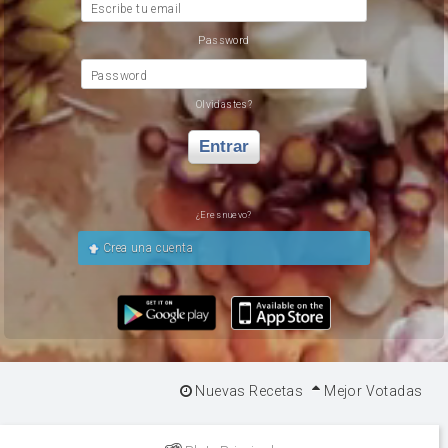
Escribe tu email
Password
Password
Olvidastes?
Entrar
¿Eres nuevo?
Crea una cuenta
Nuevas Recetas
Mejor Votadas