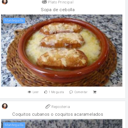
Plato Principal
Sopa de cebolla
mantequilla
Leer
1
Me gusta
Comentar
Reposteria
Coquitos cubanos o coquitos acaramelados
mantequilla