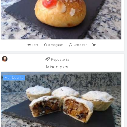
Leer
0
Me gusta
Comentar
Reposteria
Mince pies
mantequilla