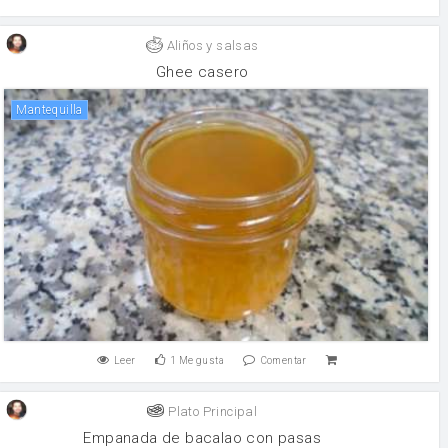
Aliños y salsas
Ghee casero
mantequilla
Leer
1
Me gusta
Comentar
Plato Principal
Empanada de bacalao con pasas