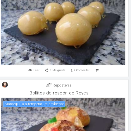
Leer
1
Me gusta
Comentar
Reposteria
Bollitos de roscón de Reyes
Mantequilla a temperatura ambiente