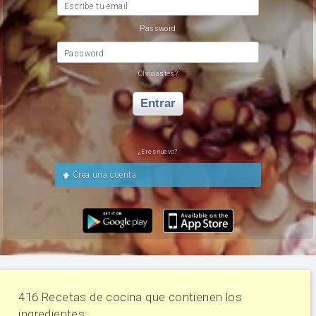
Escribe tu email
Password
Password
Olvidastes?
Entrar
¿Eres nuevo?
Crea una cuenta
416 Recetas de cocina que contienen los
ingredientes: