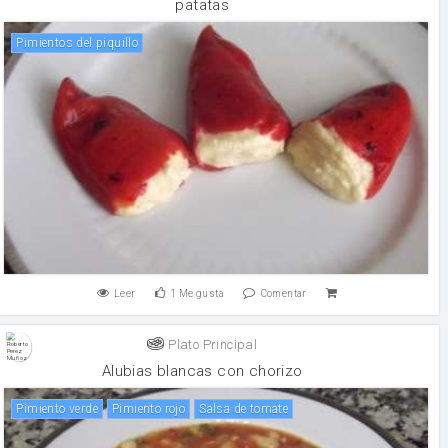
patatas
Pimientos del piquillo
Leer
1
Me gusta
Comentar
Plato Principal
Alubias blancas con chorizo
pimiento verde
pimiento rojo
salsa de tomate