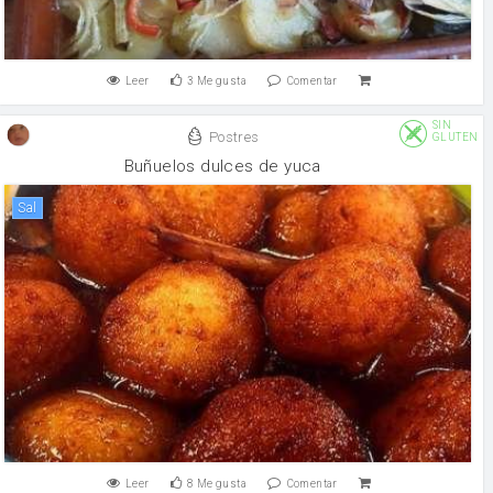
Leer
3
Me gusta
Comentar
SIN
Postres
GLUTEN
Buñuelos dulces de yuca
sal
Leer
8
Me gusta
Comentar