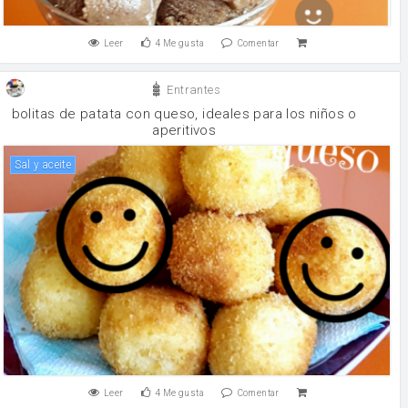
Leer
4
Me gusta
Comentar
Entrantes
bolitas de patata con queso, ideales para los niños o
aperitivos
Sal y aceite
Leer
4
Me gusta
Comentar