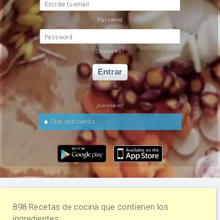
Escribe tu email
Password
Password
Olvidastes?
Entrar
¿Eres nuevo?
Crea una cuenta
898 Recetas de cocina que contienen los
ingredientes: