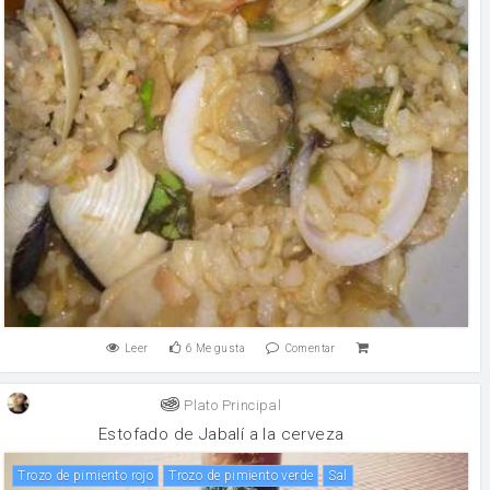
Leer
6
Me gusta
Comentar
Plato Principal
Estofado de Jabalí a la cerveza
Trozo de pimiento rojo
Trozo de pimiento verde
sal