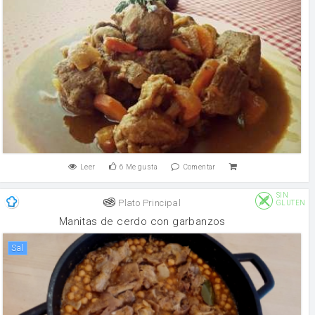
Leer
6
Me gusta
Comentar
SIN
Plato Principal
GLUTEN
Manitas de cerdo con garbanzos
sal