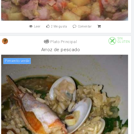
Leer
2
Me gusta
Comentar
SIN
Plato Principal
GLUTEN
Arroz de pescado
pimiento verde