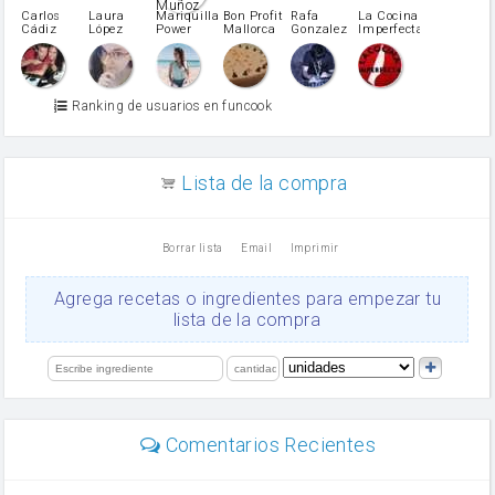
pimiento verde
Carlos
Laura
Mariquilla
Bon Profit
Rafa
La Cocina
Cádiz
López
Power
Mallorca
Gonzalez
Imperfecta
miel
Martínez
vino blanco
Azúcar glass
Azúcar moreno
Ranking de usuarios en funcook
Zumo de limón
arroz
canela en polvo
aceite de girasol
Lista de la compra
Dientes de ajo
vinagre
nata
Borrar lista
Email
Imprimir
Cacao en polvo
queso rallado
Ajos
Agrega recetas o ingredientes para empezar tu
salsa de soja
lista de la compra
orégano
Levadura
limón
perejil
carne picada
mayonesa
Comentarios Recientes
Diente de ajo
Tomates
Puerro