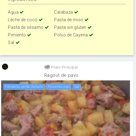
Agua
Calabaza
Leche de coco
Pasta de miso
Pasta de sésamo
Pasta sin gluten
Pimiento
Polvo de Cayena
Sal
Plato Principal
Ragout de pavo
Pimiento verde italiano
pimiento rojo
sal