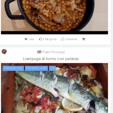
Leer
6
Me gusta
Comentar
Plato Principal
Llampuga al horno con patatas
pimiento rojo
pimiento verde
sal