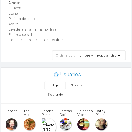
Azúcar
huevos
leche
Pepitas de choco
aceite
Levadura si la harina no lleva
Pellizco de sal
Harina de reposteria con levadura
Azúcar avainillado
harina
Ordena por:
nombre
popularidad
cebolla
mantequilla
ajo
aceite de oliva
Usuarios
huevo
zanahoria
Top
Nuevos
tomate
levadura en polvo
Siguiendo
Opcional: Azúcar avainillado
Opcional: Ron o Whisky
Harina para bizcocho
Roberto
Toni
Roberto
Recetas
Fernando
Cathy
azucar
Michel
Perez
Cocina
Vicente
Pérez
Caubet
Muñoz
patatas
pimiento rojo
Pimentón