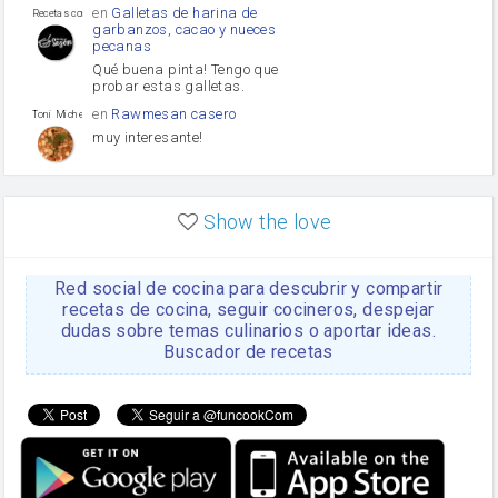
en
Galletas de harina de
Recetas con sazon
garbanzos, cacao y nueces
pecanas
Qué buena pinta! Tengo que
probar estas galletas.
en
Rawmesan casero
Toni Michel Caubet
muy interesante!
en
Lasaña casera fácil y
HOJALDROSA TV
rápida
Show the love
VIDEO EXPLIATIVO
https://youtu.be/J5e1ddxNWjk
Red social de cocina para descubrir y compartir
en
Gachas de la abuela
HOJALDROSA TV
Rosa
recetas de cocina, seguir cocineros, despejar
dudas sobre temas culinarios o aportar ideas.
https://youtu.be/Mz69gcVO3sI
Buscador de recetas
en
Receta Del Bizcocho
Rosa
Casero
Disculpa. En la foto aparece
el bizcocho de xoco y en el
apartado de los ingredientes
te has olvidado de poner la
cantidad q se debería de