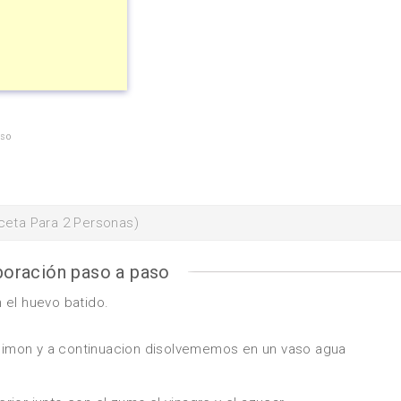
aso
ceta Para 2 Personas)
boración paso a paso
 el huevo batido.
n limon y a continuacion disolvememos en un vaso agua