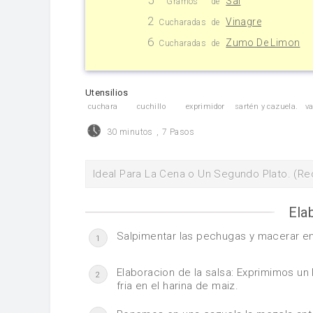
Sal
Gramos
de
2
Vinagre
Cucharadas
de
6
Zumo De Limon
Cucharadas
de
Utensilios
cuchara
cuchillo
exprimidor
sartén y cazuela.
v
30 minutos
,
7 Pasos
Ideal Para La Cena o Un Segundo Plato. (Re
Ela
Salpimentar las pechugas y macerar en
1
Elaboracion de la salsa: Exprimimos u
2
fria en el harina de maiz.