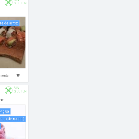
GLUTEN
gre de arroz
mentar
SIN
GLUTEN
as
agua
 agua de rosas)