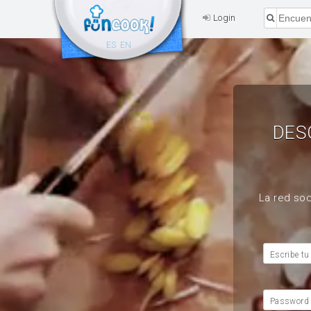
Login
ES
EN
DES
La red soc
Escribe tu
Password