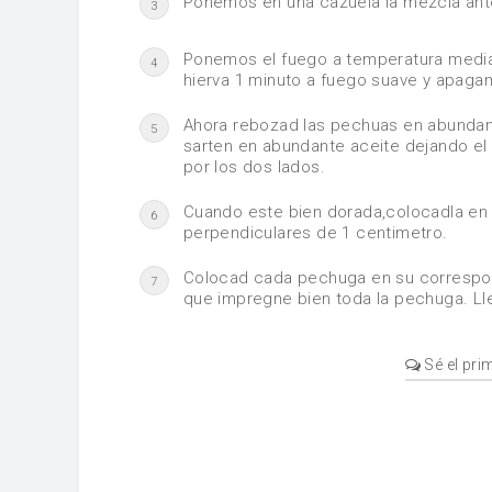
Ponemos en una cazuela la mezcla anter
3
Ponemos el fuego a temperatura media
4
hierva 1 minuto a fuego suave y apaga
Ahora rebozad las pechuas en abundante
5
sarten en abundante aceite dejando el
por los dos lados.
Cuando este bien dorada,colocadla en 
6
perpendiculares de 1 centimetro.
Colocad cada pechuga en su correspond
7
que impregne bien toda la pechuga. Lle
Sé el pri