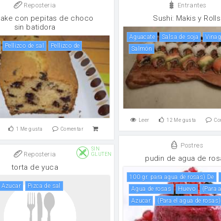
Reposteria
Entrantes
ake con pepitas de choco
Sushi: Makis y Rolls
sin batidora
Aguacate
salsa de soja
vina
Pellizco de sal
Pellizco de
salmón
Leer
12
Me gusta
Co
1
Me gusta
Comentar
Postres
SIN
Reposteria
GLUTEN
pudin de agua de ros
torta de yuca
100 gr. para agua de rosas) De
azucar
pizca de sal
agua de rosas
huevo
(para
azucar
(para el agua de rosas)