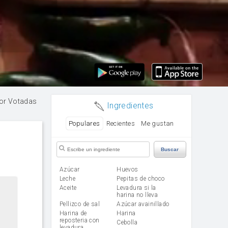
or Votadas
Ingredientes
Populares
Recientes
Me gustan
Buscar
Azúcar
huevos
leche
Pepitas de choco
aceite
Levadura si la
harina no lleva
Pellizco de sal
Azúcar avainillado
Harina de
harina
reposteria con
cebolla
levadura