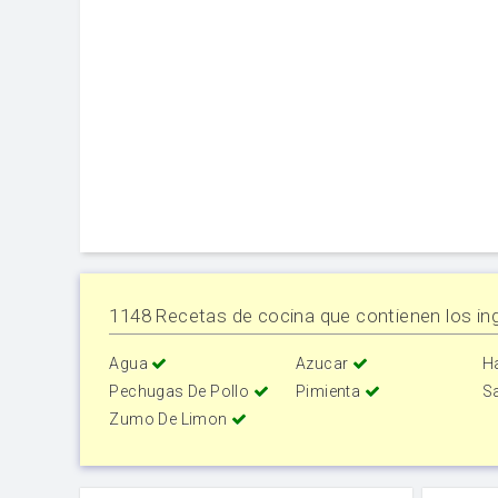
1148 Recetas de cocina que contienen los ing
Agua
Azucar
H
Pechugas De Pollo
Pimienta
S
Zumo De Limon