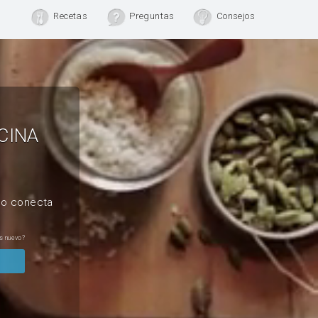
Recetas
Preguntas
Consejos
CINA
, o conecta
s nuevo?