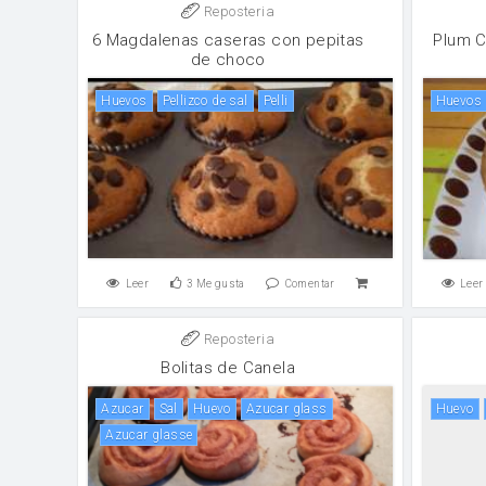
Reposteria
6 Magdalenas caseras con pepitas
Plum C
de choco
huevos
Pellizco de sal
Pelli
huevos
Leer
3
Me gusta
Comentar
Leer
Reposteria
Bolitas de Canela
azucar
sal
huevo
azucar glass
huevo
azucar glasse