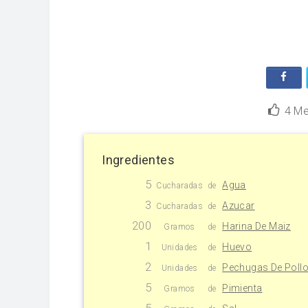
4
Me
Ingredientes
5
Agua
Cucharadas
de
3
Azucar
Cucharadas
de
200
Harina De Maiz
Gramos
de
1
Huevo
Unidades
de
2
Pechugas De Poll
Unidades
de
5
Pimienta
Gramos
de
5