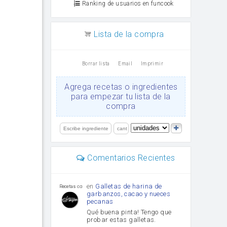
Ranking de usuarios en funcook
Lista de la compra
Borrar lista
Email
Imprimir
Agrega recetas o ingredientes
para empezar tu lista de la
compra
Comentarios Recientes
en
Galletas de harina de
Recetas con sazon
garbanzos, cacao y nueces
pecanas
Qué buena pinta! Tengo que
probar estas galletas.