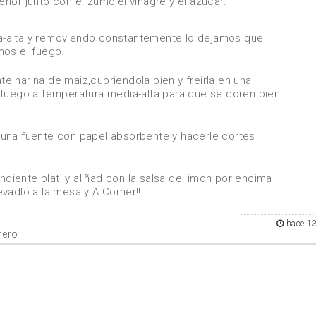
ior junto con el zumo,el vinagre y el azucar.
-alta y removiendo constantemente lo dejamos que
mos el fuego.
 harina de maiz,cubriendola bien y freirla en una
 fuego a temperatura media-alta para que se doren bien
una fuente con papel absorbente y hacerle cortes
iente plati y aliñad con la salsa de limon por encima
vadlo a la mesa y A Comer!!!
hace 1
mero