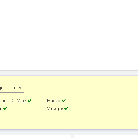
redientes:
arina De Maiz
Huevo
al
Vinagre