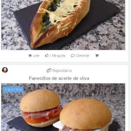
Leer
1
Me gusta
Comentar
Reposteria
Panecillos de aceite de oliva
Agua tibia