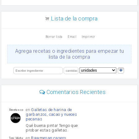
arroz
canela en polvo
aceite de girasol
Lista de la compra
Dientes de ajo
vinagre
nata
Borrar lista
Email
Imprimir
Cacao en polvo
queso rallado
Ajos
Agrega recetas o ingredientes para empezar tu
Levadura
lista de la compra
salsa de soja
orégano
limón
perejil
carne picada
Diente de ajo
Comentarios Recientes
mayonesa
Tomates
Puerro
en
Galletas de harina de
Recetas con sazon
garbanzos, cacao y nueces
pecanas
Qué buena pinta! Tengo que
probar estas galletas.
en
Rawmesan casero
Toni Michel Caubet