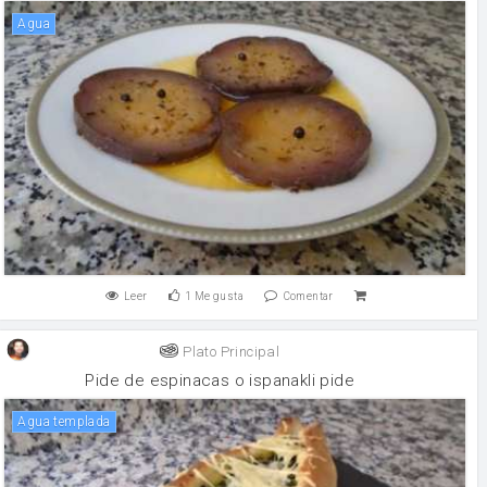
agua
Leer
1
Me gusta
Comentar
Plato Principal
Pide de espinacas o ispanakli pide
agua templada