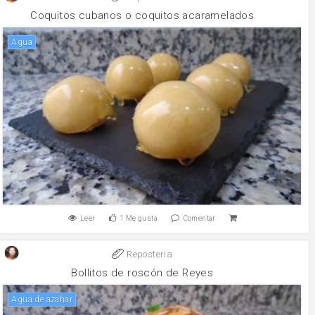
Coquitos cubanos o coquitos acaramelados
agua
Leer
1
Me gusta
Comentar
Reposteria
Bollitos de roscón de Reyes
Agua de azahar