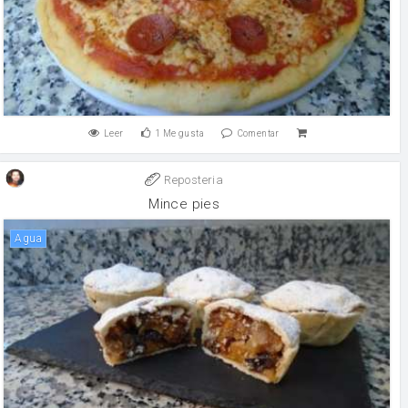
Leer
1
Me gusta
Comentar
Reposteria
Mince pies
agua