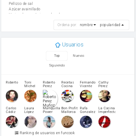
Pellizco de sal
Azúcar avainillado
Harina de reposteria con levadura
harina
Ordena por:
nombre
popularidad
cebolla
mantequilla
ajo
aceite de oliva
Usuarios
huevo
zanahoria
Top
Nuevos
tomate
levadura en polvo
Siguiendo
Opcional: Ron o Whisky
Harina para bizcocho
Opcional: Azúcar avainillado
Roberto
Toni
Roberto
Recetas
Fernando
Cathy
azucar
Michel
Perez
Cocina
Vicente
Pérez
Caubet
Muñoz
patatas
pimiento rojo
Pimentón
pimiento verde
Carlos
Laura
Mariquilla
Bon Profit
Rafa
La Cocina
Cádiz
López
Power
Mallorca
Gonzalez
Imperfecta
miel
Martínez
vino blanco
Azúcar glass
Azúcar moreno
Ranking de usuarios en funcook
Zumo de limón