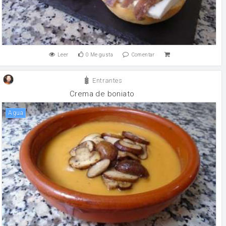
Leer
0
Me gusta
Comentar
Entrantes
Crema de boniato
agua