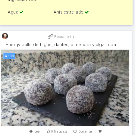
Agua
Anís estrellado
Reposteria
Energy balls de higos, dátiles, almendra y algarroba
agua
Leer
0
Me gusta
Comentar