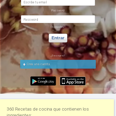
Escribe tu email
Password
Password
Olvidastes?
Entrar
¿Eres nuevo?
Crea una cuenta
360 Recetas de cocina que contienen los
ingredientes: