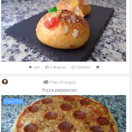
Leer
0
Me gusta
Comentar
Plato Principal
Pizza pepperoni
Agua tibia