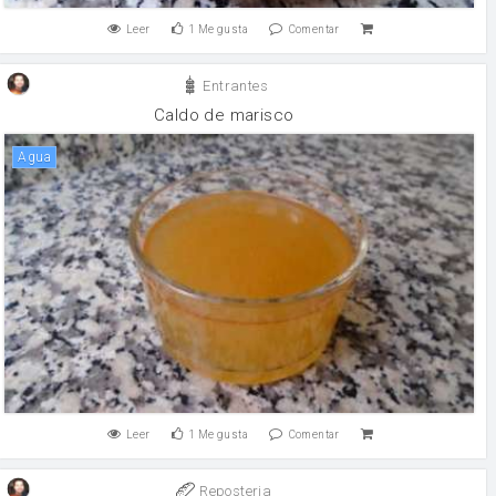
Leer
1
Me gusta
Comentar
Entrantes
Caldo de marisco
agua
Leer
1
Me gusta
Comentar
Reposteria