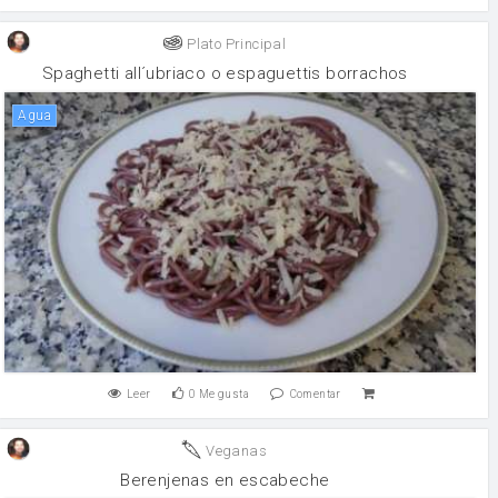
Plato Principal
Spaghetti all´ubriaco o espaguettis borrachos
agua
Leer
0
Me gusta
Comentar
Veganas
Berenjenas en escabeche