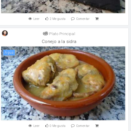
Leer
2
Me gusta
Comentar
Plato Principal
Conejo a la sidra
agua
Leer
0
Me gusta
Comentar