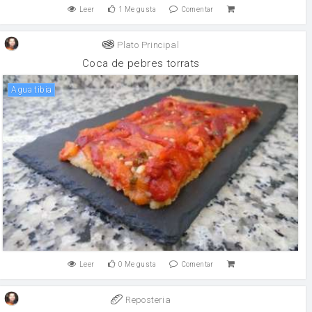
Leer
1
Me gusta
Comentar
Plato Principal
Coca de pebres torrats
Agua tibia
Leer
0
Me gusta
Comentar
Reposteria