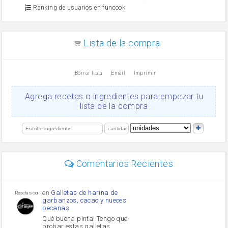
Azúcar moreno
Ranking de usuarios en funcook
Zumo de limón
arroz
canela en polvo
aceite de girasol
Lista de la compra
Dientes de ajo
vinagre
nata
Borrar lista
Email
Imprimir
Cacao en polvo
queso rallado
Ajos
Agrega recetas o ingredientes para empezar tu
salsa de soja
lista de la compra
orégano
Levadura
limón
perejil
carne picada
mayonesa
Comentarios Recientes
Diente de ajo
Tomates
Puerro
en
Galletas de harina de
Recetas con sazon
garbanzos, cacao y nueces
pecanas
Qué buena pinta! Tengo que
probar estas galletas.