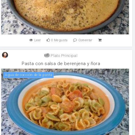
Leer
0
Me gusta
Comentar
Plato Principal
Pasta con salsa de berenjena y ñora
Agua de cocción de la pasta