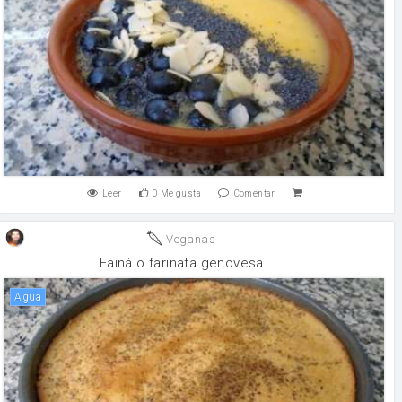
Leer
0
Me gusta
Comentar
Veganas
Fainá o farinata genovesa
agua