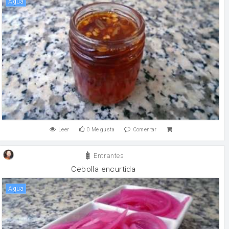
agua
Leer
0
Me gusta
Comentar
Entrantes
Cebolla encurtida
agua