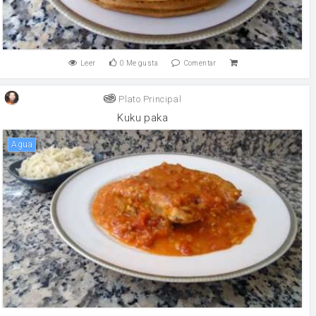
Leer
0
Me gusta
Comentar
Plato Principal
Kuku paka
agua