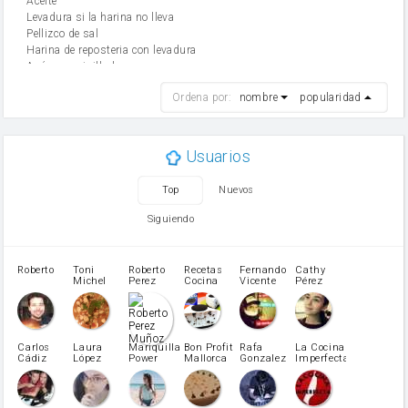
aceite
Levadura si la harina no lleva
Pellizco de sal
Harina de reposteria con levadura
Azúcar avainillado
harina
Ordena por:
nombre
popularidad
cebolla
mantequilla
ajo
aceite de oliva
Usuarios
huevo
zanahoria
Top
Nuevos
tomate
levadura en polvo
Siguiendo
Opcional: Azúcar avainillado
Opcional: Ron o Whisky
Harina para bizcocho
Roberto
Toni
Roberto
Recetas
Fernando
Cathy
azucar
Michel
Perez
Cocina
Vicente
Pérez
Caubet
Muñoz
patatas
pimiento rojo
Pimentón
pimiento verde
Carlos
Laura
Mariquilla
Bon Profit
Rafa
La Cocina
Cádiz
López
Power
Mallorca
Gonzalez
Imperfecta
miel
Martínez
vino blanco
Azúcar glass