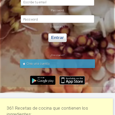
Escribe tu email
Password
Password
Olvidastes?
Entrar
¿Eres nuevo?
Crea una cuenta
361 Recetas de cocina que contienen los
ingredientes: