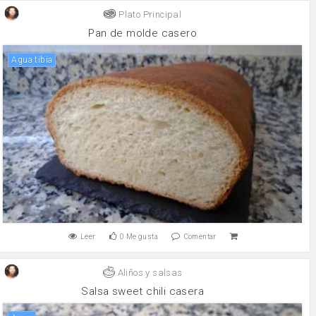
Plato Principal
Pan de molde casero
Agua tibia
Leer
0
Me gusta
Comentar
Aliños y salsas
Salsa sweet chili casera