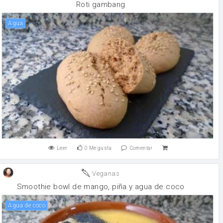
Roti gambang
agua
Leer
0
Me gusta
Comentar
Veganas
Smoothie bowl de mango, piña y agua de coco
agua de coco