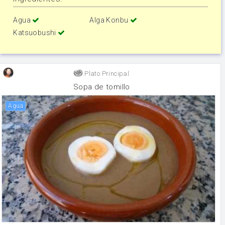
Agua
Alga Konbu
Katsuobushi
Plato Principal
Sopa de tomillo
agua