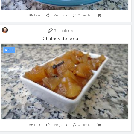
Leer
0
Me gusta
Comentar
Reposteria
Chutney de pera
agua
Leer
0
Me gusta
Comentar