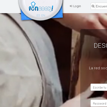
Login
ES
EN
DES
La red soc
Escribe tu
Password