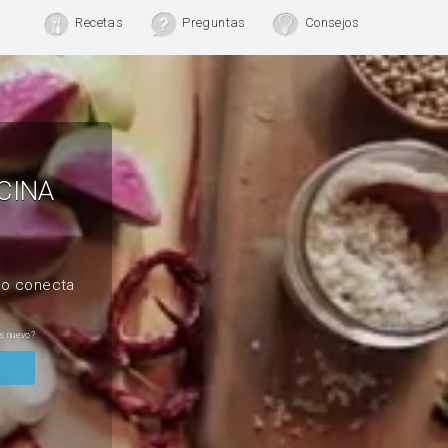
Recetas
Preguntas
Consejos
CINA
, o conecta
s nuevo?