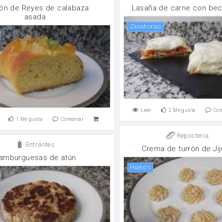
ón de Reyes de calabaza
Lasaña de carne con be
asada
zanahorias
Leer
2
Me gusta
Co
1
Me gusta
Comentar
Reposteria
Entrantes
Crema de turrón de Ji
amburguesas de atún
huevos