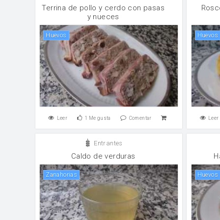
Terrina de pollo y cerdo con pasas
Rosc
y nueces
huevos
huevos
Leer
1
Me gusta
Comentar
Leer
Entrantes
Caldo de verduras
H
zanahorias
huevos