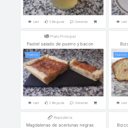
Leer
3
Me gusta
Comentar
Leer
Plato Principal
Pastel salado de puerro y bacon
Biz
huevos
huevos
Leer
2
Me gusta
Comentar
Leer
Reposteria
Magdalenas de aceitunas negras
Bizc