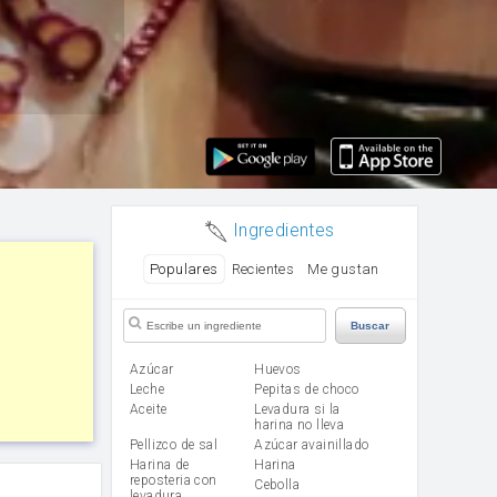
Ingredientes
Populares
Recientes
Me gustan
Buscar
Azúcar
huevos
leche
Pepitas de choco
aceite
Levadura si la
harina no lleva
Pellizco de sal
Azúcar avainillado
Harina de
harina
reposteria con
cebolla
levadura