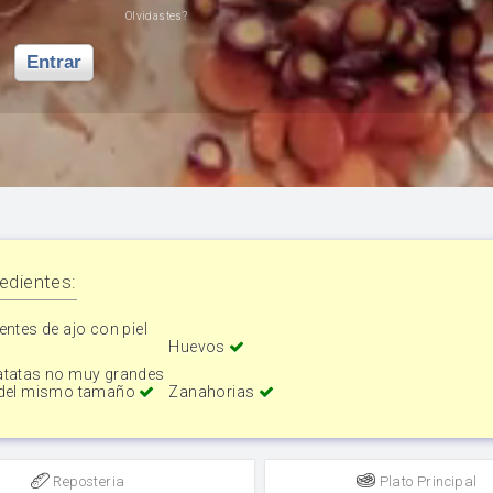
Olvidastes?
Entrar
edientes:
entes de ajo con piel
Huevos
atatas no muy grandes
 del mismo tamaño
Zanahorias
Reposteria
Plato Principal