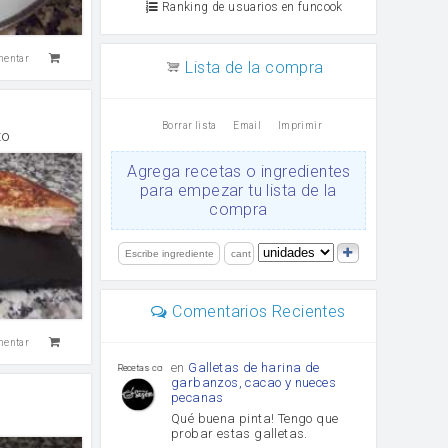
Ranking de usuarios en funcook
mentar
Lista de la compra
Borrar lista
Email
Imprimir
to
Agrega recetas o ingredientes
para empezar tu lista de la
compra
Comentarios Recientes
mentar
en
Galletas de harina de
Recetas con sazon
garbanzos, cacao y nueces
pecanas
Qué buena pinta! Tengo que
probar estas galletas.