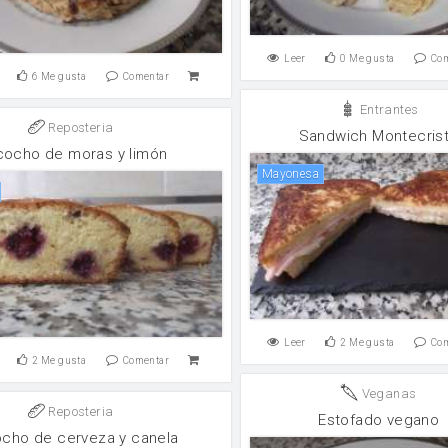
Leer
0
Me gusta
Co
6
Me gusta
Comentar
Entrantes
Reposteria
Sandwich Montecris
cocho de moras y limón
mayonesa
Leer
2
Me gusta
Co
2
Me gusta
Comentar
Veganas
Reposteria
Estofado vegano
ocho de cerveza y canela