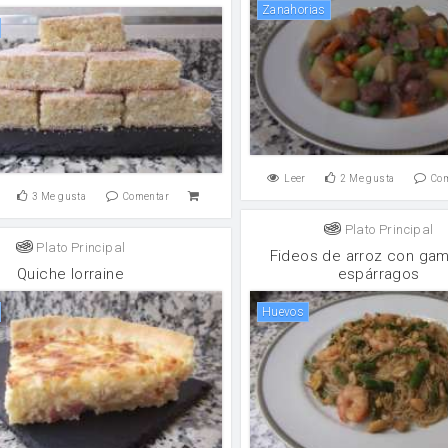
zanahorias
Leer
2
Me gusta
Co
3
Me gusta
Comentar
Plato Principal
Plato Principal
Fideos de arroz con ga
Quiche lorraine
espárragos
huevos