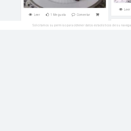
Leer
Leer
1
Me gusta
Comentar
Solicitamos su permiso para obtener datos estadísticos de su navega
Entrantes
Bizcoc
Hot-fish de atún
huevos
mayonesa
Leer
Leer
3
Me gusta
Comentar
Reposteria
Bizcocho de sidra
huevos