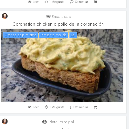
Leer
1
Me gusta
Comentar
Ensaladas
Coronation chicken o pollo de la coronación
Granos de pimienta
Pimienta molida
sal
Leer
0
Me gusta
Comentar
Plato Principal