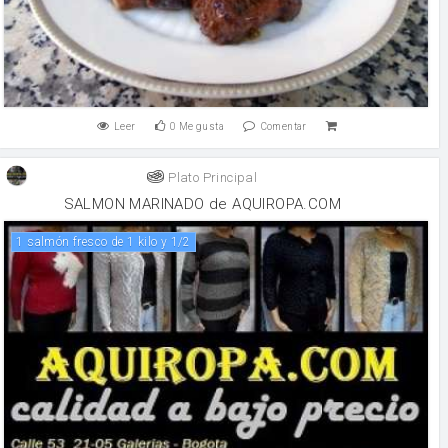
Leer
0
Me gusta
Comentar
Plato Principal
SALMON MARINADO de AQUIROPA.COM
1 salmón fresco de 1 kilo y 1/2