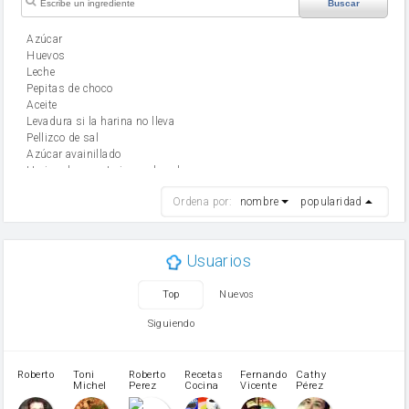
Buscar
Azúcar
huevos
leche
Pepitas de choco
aceite
Levadura si la harina no lleva
Pellizco de sal
Azúcar avainillado
Harina de reposteria con levadura
harina
Ordena por:
nombre
popularidad
cebolla
mantequilla
ajo
aceite de oliva
Usuarios
huevo
zanahoria
Top
Nuevos
tomate
levadura en polvo
Siguiendo
Opcional: Ron o Whisky
Harina para bizcocho
Opcional: Azúcar avainillado
Roberto
Toni
Roberto
Recetas
Fernando
Cathy
azucar
Michel
Perez
Cocina
Vicente
Pérez
Caubet
Muñoz
patatas