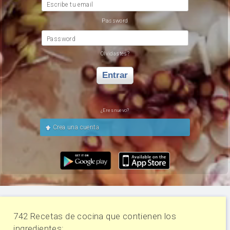
Escribe tu email
Password
Password
Olvidastes?
Entrar
¿Eres nuevo?
Crea una cuenta
742 Recetas de cocina que contienen los
ingredientes: