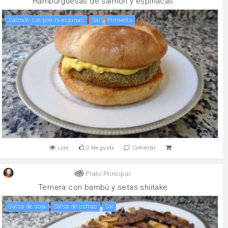
Hamburguesas de salmón y espinacas
Salmón sin piel ni espinas
sal
pimienta
Leer
0
Me gusta
Comentar
Plato Principal
Ternera con bambú y setas shiitake
salsa de soja
Salsa de ostras
sal