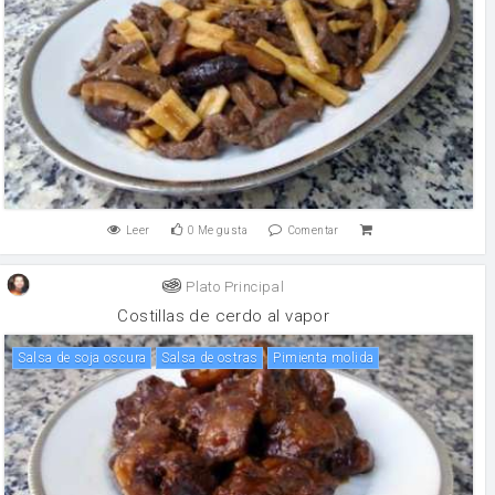
Leer
0
Me gusta
Comentar
Plato Principal
Costillas de cerdo al vapor
Salsa de soja oscura
Salsa de ostras
Pimienta molida