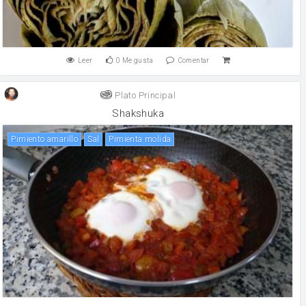
Leer
0
Me gusta
Comentar
Plato Principal
Shakshuka
Pimiento amarillo
sal
Pimienta molida