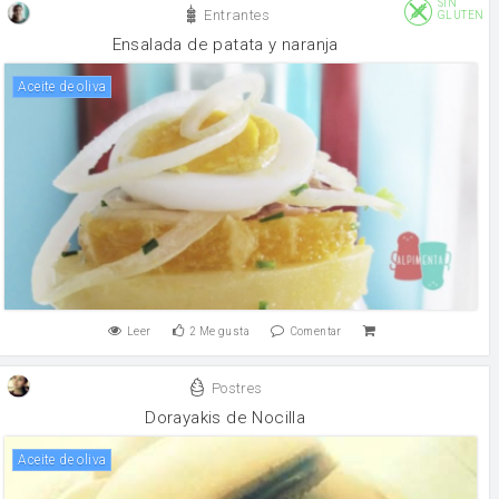
SIN
Entrantes
GLUTEN
Ensalada de patata y naranja
aceite de oliva
Leer
2
Me gusta
Comentar
Postres
Dorayakis de Nocilla
aceite de oliva