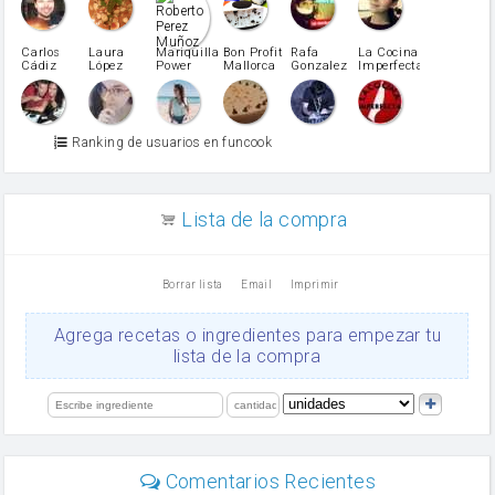
pimiento rojo
Pimentón
pimiento verde
Carlos
Laura
Mariquilla
Bon Profit
Rafa
La Cocina
Cádiz
López
Power
Mallorca
Gonzalez
Imperfecta
miel
Martínez
vino blanco
Azúcar glass
Azúcar moreno
Ranking de usuarios en funcook
Zumo de limón
arroz
canela en polvo
aceite de girasol
Lista de la compra
Dientes de ajo
vinagre
nata
Borrar lista
Email
Imprimir
Cacao en polvo
queso rallado
Ajos
Agrega recetas o ingredientes para empezar tu
Levadura
lista de la compra
salsa de soja
orégano
limón
perejil
carne picada
Diente de ajo
Comentarios Recientes
mayonesa