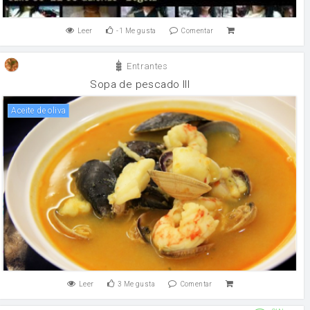
Leer
-1
Me gusta
Comentar
Entrantes
Sopa de pescado III
aceite de oliva
Leer
3
Me gusta
Comentar