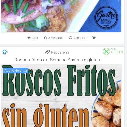
Leer
2
Me gusta
Comentar
SIN
Reposteria
GLUTEN
Roscos fritos de Semana Santa sin gluten
aceite de oliva