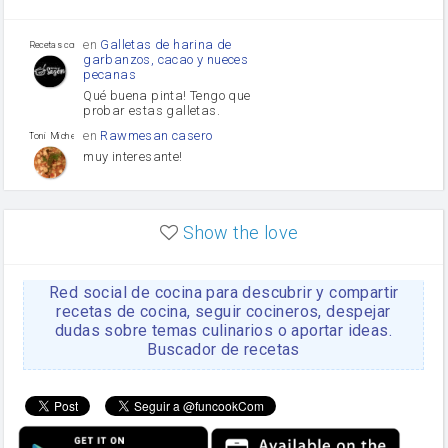
Tomates
Puerro
en
Galletas de harina de
Recetas con sazon
garbanzos, cacao y nueces
pecanas
Qué buena pinta! Tengo que
probar estas galletas.
en
Rawmesan casero
Toni Michel Caubet
muy interesante!
en
Lasaña casera fácil y
HOJALDROSA TV
rápida
Show the love
VIDEO EXPLIATIVO
https://youtu.be/J5e1ddxNWjk
Red social de cocina para descubrir y compartir
en
Gachas de la abuela
HOJALDROSA TV
Rosa
recetas de cocina, seguir cocineros, despejar
dudas sobre temas culinarios o aportar ideas.
https://youtu.be/Mz69gcVO3sI
Buscador de recetas
en
Receta Del Bizcocho
Rosa
Casero
Disculpa. En la foto aparece
el bizcocho de xoco y en el
apartado de los ingredientes