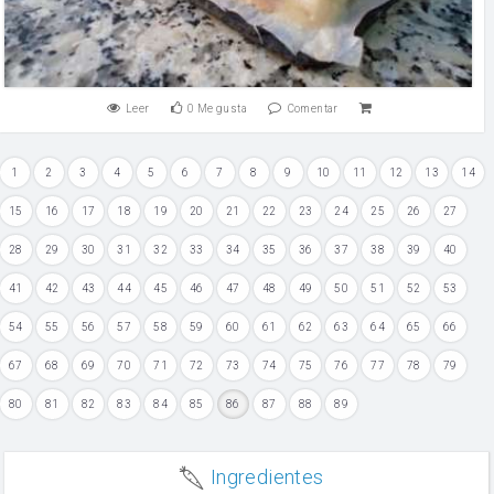
Leer
0
Me gusta
Comentar
1
2
3
4
5
6
7
8
9
10
11
12
13
14
15
16
17
18
19
20
21
22
23
24
25
26
27
28
29
30
31
32
33
34
35
36
37
38
39
40
41
42
43
44
45
46
47
48
49
50
51
52
53
54
55
56
57
58
59
60
61
62
63
64
65
66
67
68
69
70
71
72
73
74
75
76
77
78
79
80
81
82
83
84
85
86
87
88
89
Ingredientes