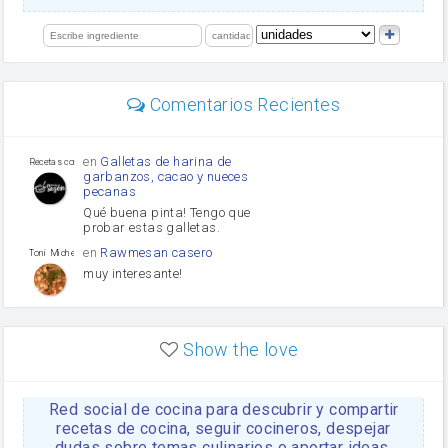
orégano
Levadura
limón
perejil
carne picada
mayonesa
Comentarios Recientes
Diente de ajo
Tomates
Puerro
en
Galletas de harina de
Recetas con sazon
garbanzos, cacao y nueces
pecanas
Qué buena pinta! Tengo que
probar estas galletas.
en
Rawmesan casero
Toni Michel Caubet
muy interesante!
en
Lasaña casera fácil y
HOJALDROSA TV
rápida
Show the love
VIDEO EXPLIATIVO
https://youtu.be/J5e1ddxNWjk
Red social de cocina para descubrir y compartir
en
Gachas de la abuela
HOJALDROSA TV
Rosa
recetas de cocina, seguir cocineros, despejar
dudas sobre temas culinarios o aportar ideas.
https://youtu.be/Mz69gcVO3sI