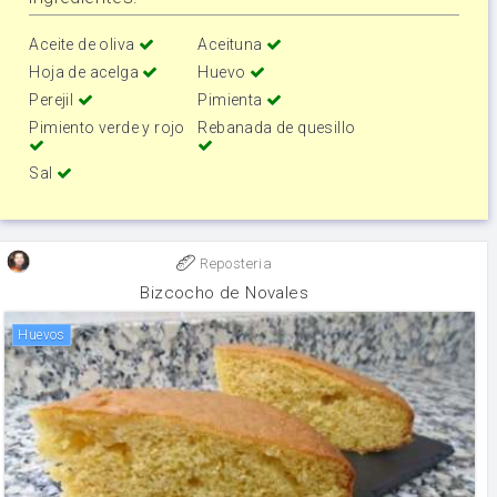
Aceite de oliva
Aceituna
Hoja de acelga
Huevo
Perejil
Pimienta
Pimiento verde y rojo
Rebanada de quesillo
Sal
Reposteria
Bizcocho de Novales
huevos