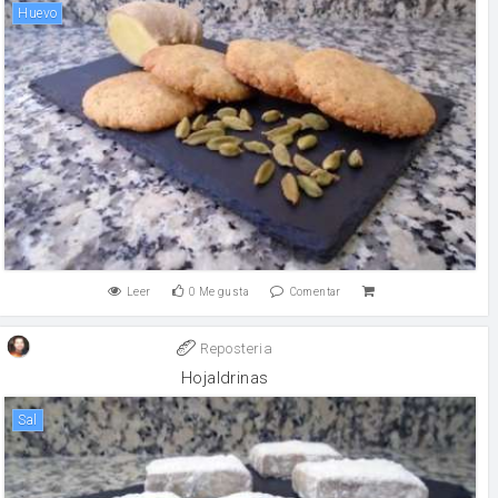
huevo
Leer
0
Me gusta
Comentar
Reposteria
Hojaldrinas
sal