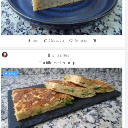
Leer
0
Me gusta
Comentar
Entrantes
Tortilla de lechuga
huevos