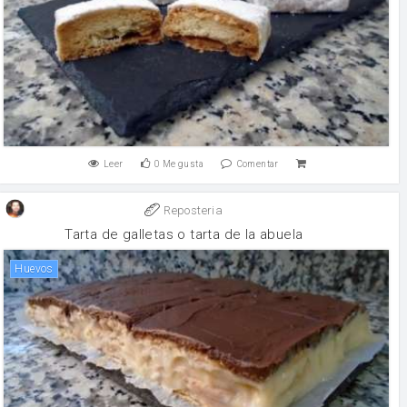
Leer
0
Me gusta
Comentar
Reposteria
Tarta de galletas o tarta de la abuela
huevos