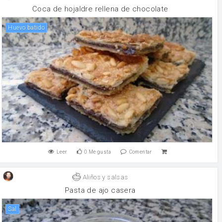
Coca de hojaldre rellena de chocolate
Huevo batido
Leer
0
Me gusta
Comentar
Aliños y salsas
Pasta de ajo casera
sal