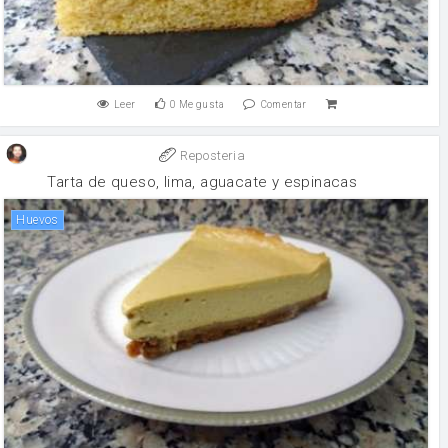
Leer
0
Me gusta
Comentar
Reposteria
Tarta de queso, lima, aguacate y espinacas
huevos