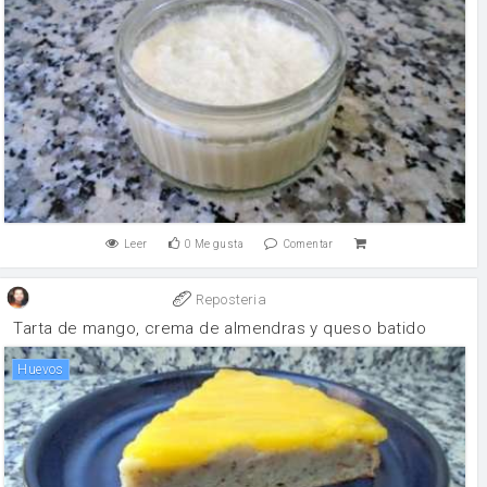
Leer
0
Me gusta
Comentar
Reposteria
Tarta de mango, crema de almendras y queso batido
huevos