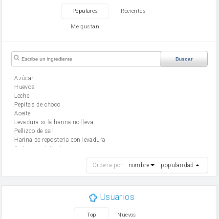
Populares
Recientes
Me gustan
Buscar
Azúcar
huevos
leche
Pepitas de choco
aceite
Levadura si la harina no lleva
Pellizco de sal
Harina de reposteria con levadura
Azúcar avainillado
harina
Ordena por:
nombre
popularidad
cebolla
mantequilla
ajo
aceite de oliva
Usuarios
huevo
zanahoria
Top
Nuevos
tomate