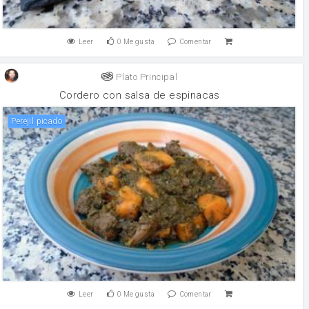
Leer
0
Me gusta
Comentar
Plato Principal
Cordero con salsa de espinacas
Perejil picado
Leer
0
Me gusta
Comentar