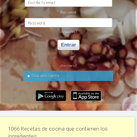
Escribe tu email
Password
Password
Olvidastes?
Entrar
¿Eres nuevo?
Crea una cuenta
1066 Recetas de cocina que contienen los
ingredientes: