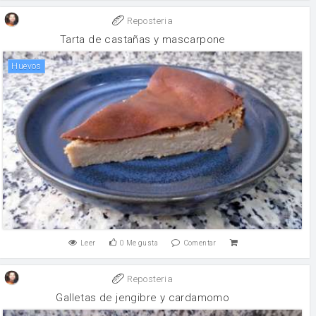
Reposteria
Tarta de castañas y mascarpone
huevos
Leer
0
Me gusta
Comentar
Reposteria
Galletas de jengibre y cardamomo