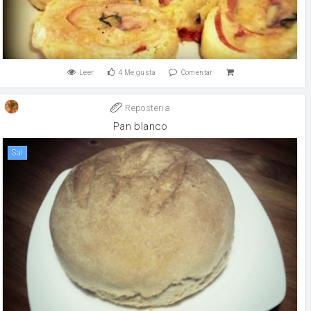
Leer
4
Me gusta
Comentar
Reposteria
Pan blanco
sal