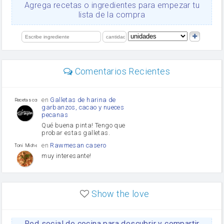
Ajos
Agrega recetas o ingredientes para empezar tu
orégano
lista de la compra
salsa de soja
Levadura
limón
perejil
carne picada
mayonesa
Comentarios Recientes
Diente de ajo
Tomates
Puerro
en
Galletas de harina de
Recetas con sazon
garbanzos, cacao y nueces
pecanas
Qué buena pinta! Tengo que
probar estas galletas.
en
Rawmesan casero
Toni Michel Caubet
muy interesante!
en
Lasaña casera fácil y
HOJALDROSA TV
rápida
Show the love
VIDEO EXPLIATIVO
https://youtu.be/J5e1ddxNWjk
Red social de cocina para descubrir y compartir