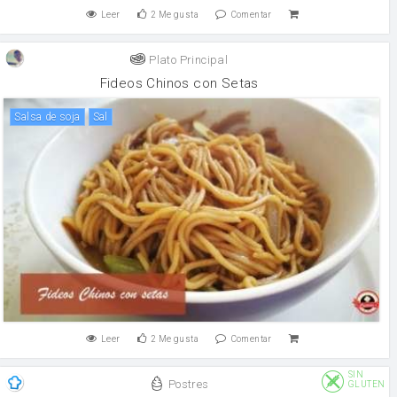
Leer
2
Me gusta
Comentar
Plato Principal
Fideos Chinos con Setas
salsa de soja
sal
Leer
2
Me gusta
Comentar
SIN
Postres
GLUTEN