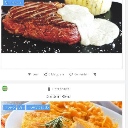
sal maldon
Leer
3
Me gusta
Comentar
Entrantes
Cordon Bleu
huevo
sal
Huevo batido