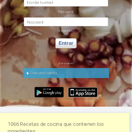
Escribe tu email
Password
Password
Olvidastes?
Entrar
¿Eres nuevo?
Crea una cuenta
1066 Recetas de cocina que contienen los
ingredientes: