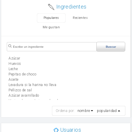
Ingredientes
Populares
Recientes
Me gustan
Buscar
Azúcar
huevos
leche
Pepitas de choco
aceite
Levadura si la harina no lleva
Pellizco de sal
Azúcar avainillado
Harina de reposteria con levadura
harina
Ordena por:
nombre
popularidad
cebolla
mantequilla
ajo
aceite de oliva
Usuarios