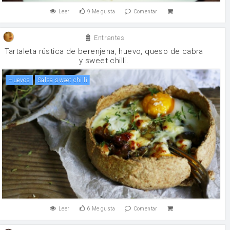
Leer
9
Me gusta
Comentar
Entrantes
Tartaleta rústica de berenjena, huevo, queso de cabra
y sweet chilli.
huevos
salsa sweet chilli
Leer
6
Me gusta
Comentar