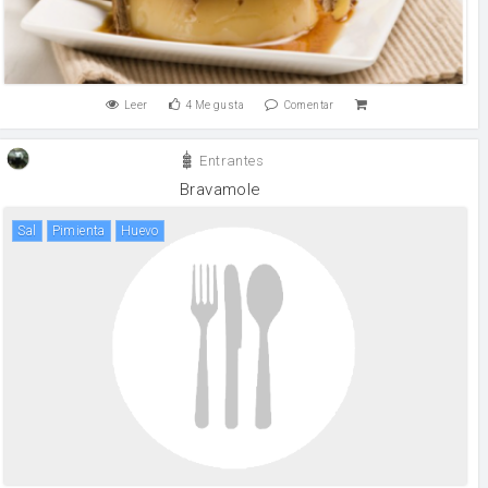
Leer
4
Me gusta
Comentar
Entrantes
Bravamole
sal
pimienta
huevo