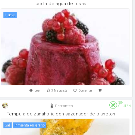
pudin de agua de rosas
huevo
Leer
3
Me gusta
Comentar
SIN
Entrantes
GLUTEN
Tempura de zanahoria con sazonador de plancton
sal
pimienta en grano