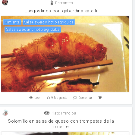
Entrantes
Langostinos con gabardina kataifi
pimienta
Salsa sweet & hot o agridulce
Salsa sweet and hot o agridulce
Leer
9
Me gusta
Comentar
Plato Principal
Solomillo en salsa de queso con trompetas de la
muerte