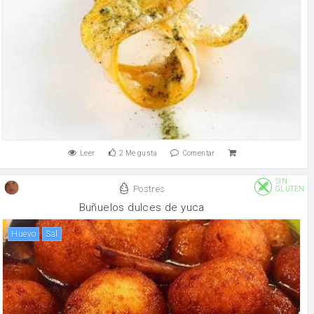
Leer
2
Me gusta
Comentar
SIN
Postres
GLUTEN
Buñuelos dulces de yuca
huevo
sal