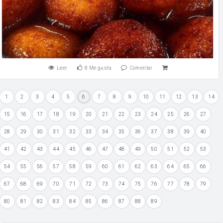
Leer
8
Me gusta
Comentar
1
2
3
4
5
6
7
8
9
10
11
12
13
14
15
16
17
18
19
20
21
22
23
24
25
26
27
28
29
30
31
32
33
34
35
36
37
38
39
40
41
42
43
44
45
46
47
48
49
50
51
52
53
54
55
56
57
58
59
60
61
62
63
64
65
66
67
68
69
70
71
72
73
74
75
76
77
78
79
80
81
82
83
84
85
86
87
88
89