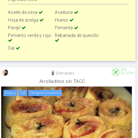
Aceite de oliva
Aceituna
Hoja de acelga
Huevo
Perejil
Pimienta
Pimiento verde y rojo
Rebanada de quesillo
Sal
SIN
Entrantes
GLUTEN
Arrolladitos sin TACC
huevo
sal
Orégano pimienta