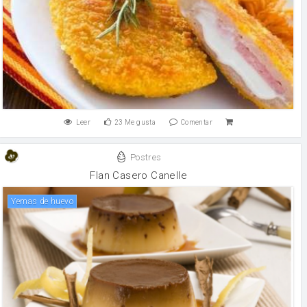
Leer
23
Me gusta
Comentar
Postres
Flan Casero Canelle
yemas de huevo