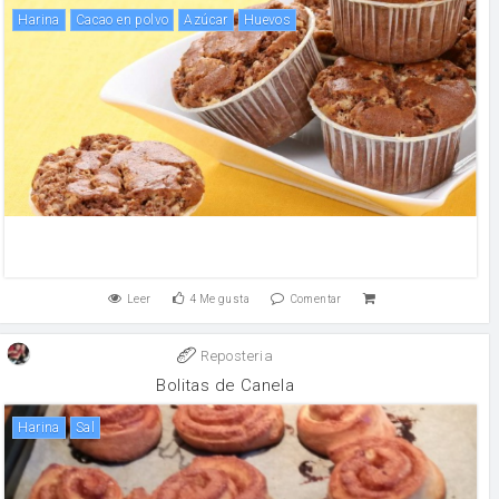
harina
Cacao en polvo
Azúcar
huevos
Leer
4
Me gusta
Comentar
Reposteria
Bolitas de Canela
harina
sal