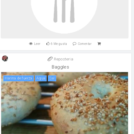
Leer
6
Me gusta
Comentar
Reposteria
Baggles
harina de fuerza
agua
sal