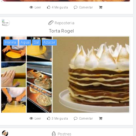
Leer
4
Me gusta
Comentar
Reposteria
Torta Rogel
harina
agua
sal
Azúcar
Leer
3
Me gusta
Comentar
Postres