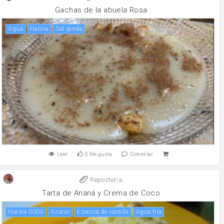
Gachas de la abuela Rosa
agua
harina
sal gorda
Leer
0
Me gusta
Comentar
Reposteria
Tarta de Ananá y Crema de Coco
Harina 0000
Azúcar
Esencia de vainilla
Agua fria