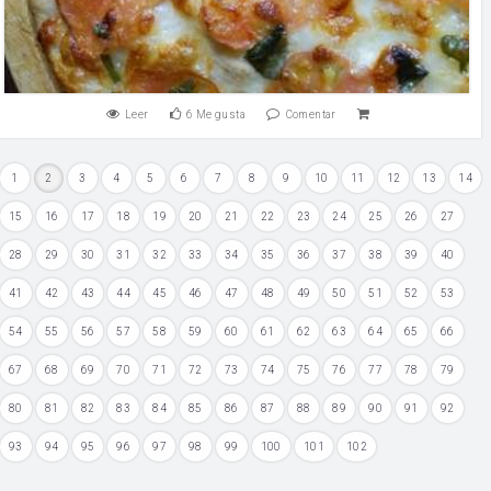
Leer
6
Me gusta
Comentar
1
2
3
4
5
6
7
8
9
10
11
12
13
14
15
16
17
18
19
20
21
22
23
24
25
26
27
28
29
30
31
32
33
34
35
36
37
38
39
40
41
42
43
44
45
46
47
48
49
50
51
52
53
54
55
56
57
58
59
60
61
62
63
64
65
66
67
68
69
70
71
72
73
74
75
76
77
78
79
80
81
82
83
84
85
86
87
88
89
90
91
92
93
94
95
96
97
98
99
100
101
102