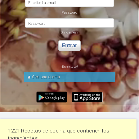
Escribe tu email
Password
Password
Olvidastes?
Entrar
¿Eres nuevo?
Crea una cuenta
1221 Recetas de cocina que contienen los
ingredientes: