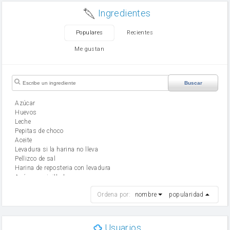
Ingredientes
Populares
Recientes
Me gustan
Buscar
Azúcar
huevos
leche
Pepitas de choco
aceite
Levadura si la harina no lleva
Pellizco de sal
Harina de reposteria con levadura
Azúcar avainillado
harina
Ordena por:
nombre
popularidad
cebolla
mantequilla
ajo
aceite de oliva
Usuarios