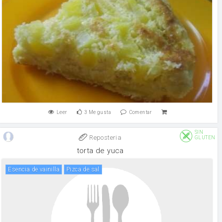
Leer
3
Me gusta
Comentar
SIN
Reposteria
GLUTEN
torta de yuca
Esencia de vainilla
pizca de sal