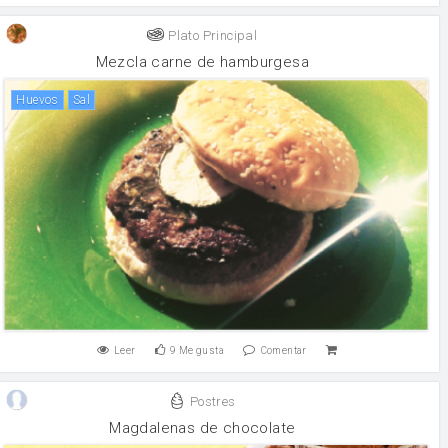
Plato Principal
Mezcla carne de hamburgesa
huevos
sal
Leer
9
Me gusta
Comentar
Postres
Magdalenas de chocolate