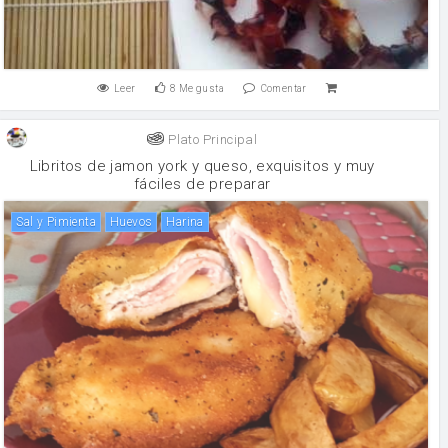
Leer
8
Me gusta
Comentar
Plato Principal
Libritos de jamon york y queso, exquisitos y muy
fáciles de preparar
Sal y Pimienta
huevos
harina