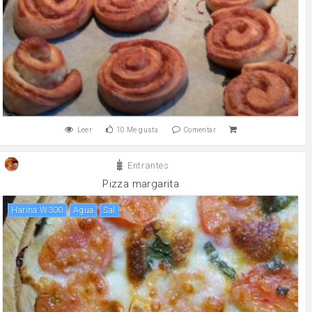
Leer
10
Me gusta
Comentar
Entrantes
Pizza margarita
Harina W300
agua
sal