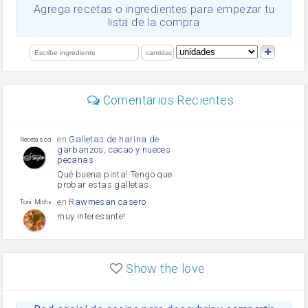
Ajos
Agrega recetas o ingredientes para empezar tu
salsa de soja
lista de la compra
orégano
Levadura
limón
perejil
carne picada
mayonesa
Comentarios Recientes
Diente de ajo
Tomates
Puerro
en
Galletas de harina de
Recetas con sazon
garbanzos, cacao y nueces
pecanas
Qué buena pinta! Tengo que
probar estas galletas.
en
Rawmesan casero
Toni Michel Caubet
muy interesante!
en
Lasaña casera fácil y
HOJALDROSA TV
rápida
Show the love
VIDEO EXPLIATIVO
https://youtu.be/J5e1ddxNWjk