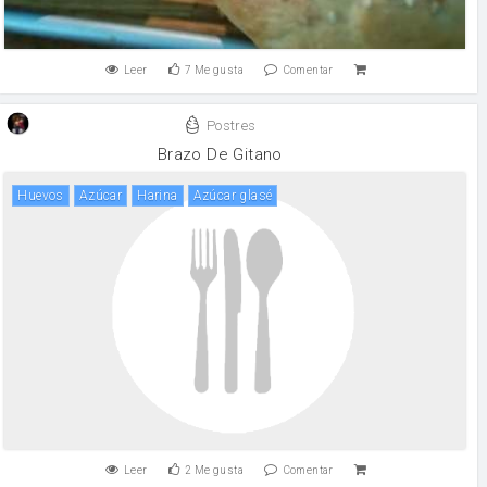
Leer
7
Me gusta
Comentar
Postres
Brazo De Gitano
huevos
Azúcar
harina
azúcar glasé
Leer
2
Me gusta
Comentar