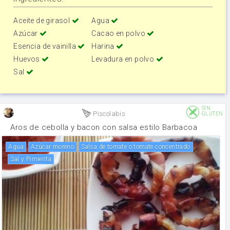
Aceite de girasol
Agua
Azúcar
Cacao en polvo
Esencia de vainilla
Harina
Huevos
Levadura en polvo
Sal
SIN
Piscolabis
GLUTEN
Aros de cebolla y bacon con salsa estilo Barbacoa
agua
Azúcar moreno
Salsa de tomate o tomate concentrado
Sal y Pimienta