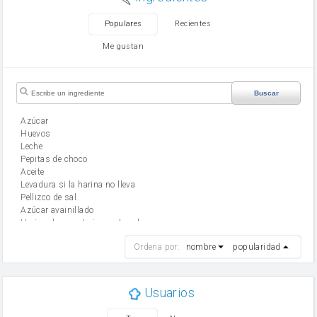
Populares
Recientes
Me gustan
Buscar
Azúcar
huevos
leche
Pepitas de choco
aceite
Levadura si la harina no lleva
Pellizco de sal
Azúcar avainillado
Harina de reposteria con levadura
harina
Ordena por:
nombre
popularidad
cebolla
mantequilla
ajo
aceite de oliva
Usuarios
huevo
zanahoria