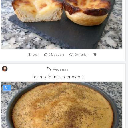
Leer
0
Me gusta
Comentar
Veganas
Fainá o farinata genovesa
sal