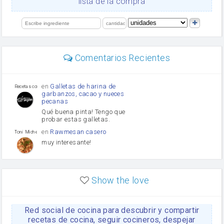
lista de la compra
Levadura
salsa de soja
limón
perejil
carne picada
Diente de ajo
Comentarios Recientes
mayonesa
Tomates
Puerro
en
Galletas de harina de
Recetas con sazon
garbanzos, cacao y nueces
pecanas
Qué buena pinta! Tengo que
probar estas galletas.
en
Rawmesan casero
Toni Michel Caubet
muy interesante!
en
Lasaña casera fácil y
HOJALDROSA TV
rápida
Show the love
VIDEO EXPLIATIVO
https://youtu.be/J5e1ddxNWjk
Red social de cocina para descubrir y compartir
en
Gachas de la abuela
HOJALDROSA TV
Rosa
recetas de cocina, seguir cocineros, despejar