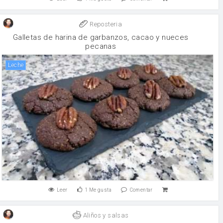
Reposteria
Galletas de harina de garbanzos, cacao y nueces
pecanas
leche
Leer
1
Me gusta
Comentar
Aliños y salsas