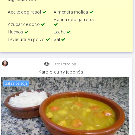
Aceite de girasol
Almendra molida
Harina de algarroba
Azucar de coco
Huevos
Leche
Levadura en polvo
Sal
Plato Principal
Kare o curry japonés
salsa de soja