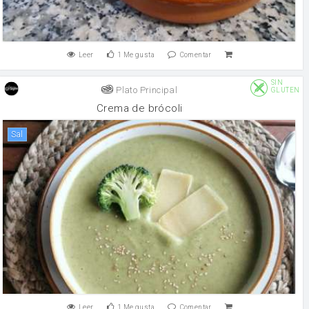
Leer
1
Me gusta
Comentar
SIN
Plato Principal
GLUTEN
Crema de brócoli
sal
Leer
1
Me gusta
Comentar