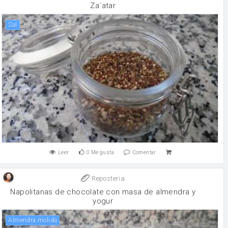
Za´atar
sal
Leer
0
Me gusta
Comentar
Reposteria
Napolitanas de chocolate con masa de almendra y
yogur
Almendra molida