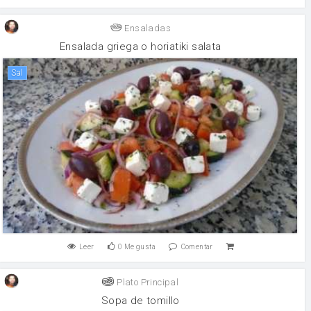
Ensaladas
Ensalada griega o horiatiki salata
sal
Leer
0
Me gusta
Comentar
Plato Principal
Sopa de tomillo