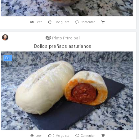
Leer
0
Me gusta
Comentar
Plato Principal
Bollos preñaos asturianos
sal
Leer
0
Me gusta
Comentar