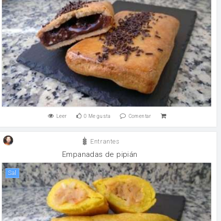
Leer
0
Me gusta
Comentar
Entrantes
Empanadas de pipián
sal