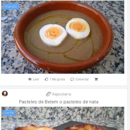
huevos
Leer
1
Me gusta
Comentar
Reposteria
Pasteles de Belem o pasteles de nata
leche