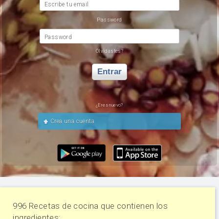
Escribe tu email
Password
Password
Olvidastes?
Entrar
¿Eres nuevo?
Crea una cuenta
996 Recetas de cocina que contienen los
ingredientes: