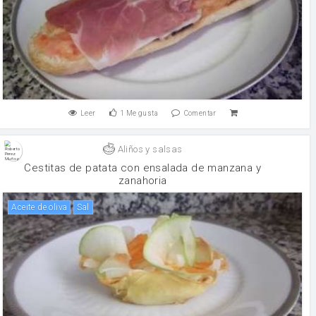
Leer
1
Me gusta
Comentar
Aliños y salsas
Cestitas de patata con ensalada de manzana y
zanahoria
aceite de oliva
sal