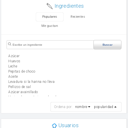
Ingredientes
Populares
Recientes
Me gustan
Buscar
Azúcar
huevos
leche
Pepitas de choco
aceite
Levadura si la harina no lleva
Pellizco de sal
Azúcar avainillado
Harina de reposteria con levadura
harina
Ordena por:
nombre
popularidad
cebolla
mantequilla
ajo
aceite de oliva
Usuarios
huevo