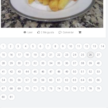
Leer
2
Me gusta
Comentar
1
2
3
4
5
6
7
8
9
10
11
12
13
14
15
16
17
18
19
20
21
22
23
24
25
26
27
28
29
30
31
32
33
34
35
36
37
38
39
40
41
42
43
44
45
46
47
48
49
50
51
52
53
54
55
56
57
58
59
60
61
62
63
64
65
66
67
68
69
70
71
72
73
74
75
76
77
78
79
80
81