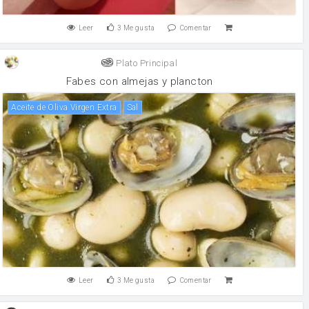
Leer
3
Me gusta
Comentar
Plato Principal
Fabes con almejas y plancton
Aceite de Oliva Virgen Extra
sal
Leer
3
Me gusta
Comentar