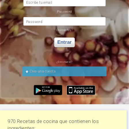
Escribe tu email
Password
Password
Olvidastes?
Entrar
¿Eres nuevo?
Crea una cuenta
970 Recetas de cocina que contienen los
ingredientes: