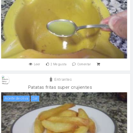
Leer
2
Me gusta
Comentar
Entrantes
Patatas fritas super crujientes
aceite de oliva
sal