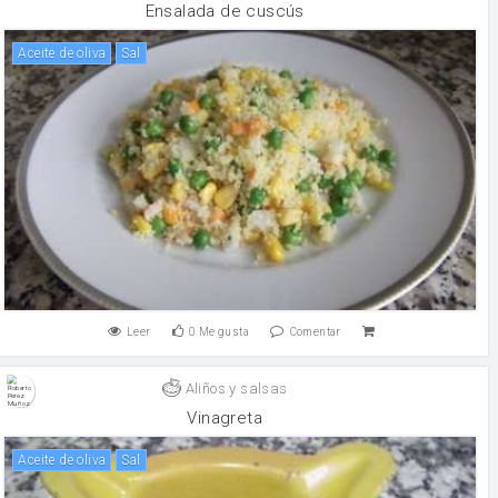
Ensalada de cuscús
aceite de oliva
sal
Leer
0
Me gusta
Comentar
Aliños y salsas
Vinagreta
aceite de oliva
sal