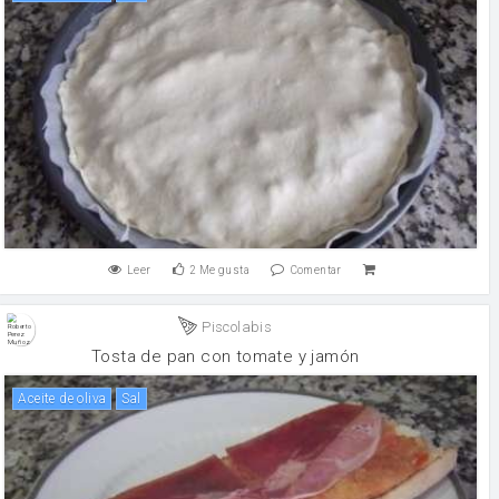
Leer
2
Me gusta
Comentar
Piscolabis
Tosta de pan con tomate y jamón
aceite de oliva
sal