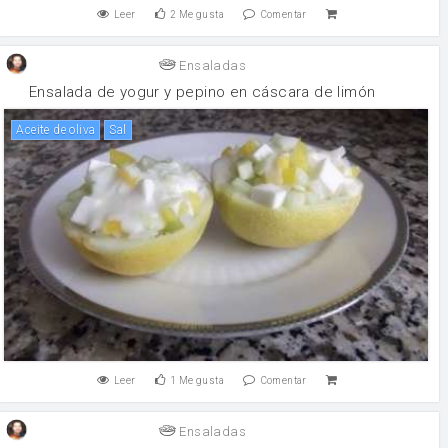
Leer
2
Me gusta
Comentar
Ensaladas
Ensalada de yogur y pepino en cáscara de limón
aceite de oliva
sal
Leer
1
Me gusta
Comentar
Ensaladas