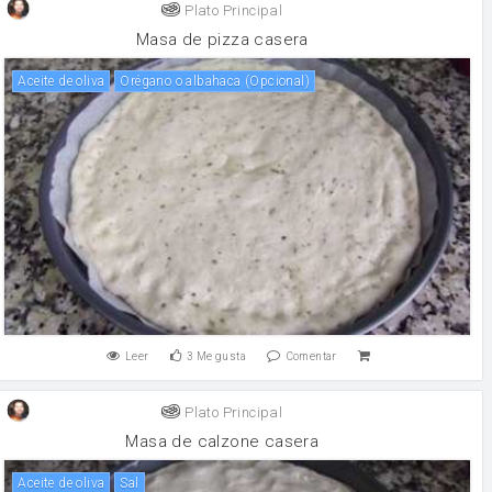
Plato Principal
Masa de pizza casera
aceite de oliva
Orégano o albahaca (Opcional)
Leer
3
Me gusta
Comentar
Plato Principal
Masa de calzone casera
aceite de oliva
sal