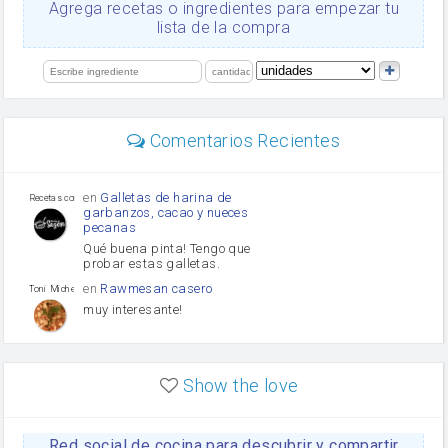
Ajos
Agrega recetas o ingredientes para empezar tu
orégano
lista de la compra
Levadura
salsa de soja
limón
perejil
carne picada
Diente de ajo
Comentarios Recientes
mayonesa
Tomates
Puerro
en
Galletas de harina de
Recetas con sazon
garbanzos, cacao y nueces
pecanas
Qué buena pinta! Tengo que
probar estas galletas.
en
Rawmesan casero
Toni Michel Caubet
muy interesante!
en
Lasaña casera fácil y
HOJALDROSA TV
rápida
Show the love
VIDEO EXPLIATIVO
https://youtu.be/J5e1ddxNWjk
Red social de cocina para descubrir y compartir
en
Gachas de la abuela
HOJALDROSA TV