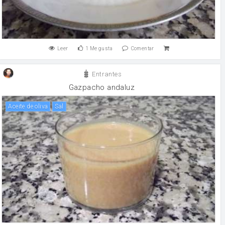
Leer
1
Me gusta
Comentar
Entrantes
Gazpacho andaluz
aceite de oliva
sal