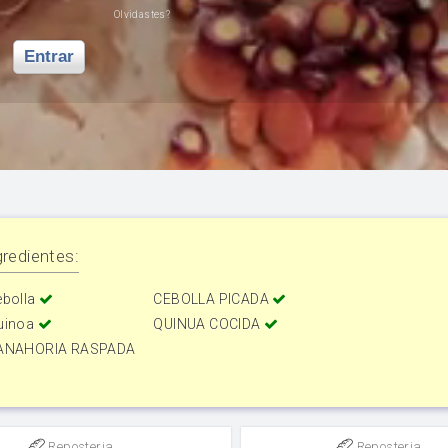
Olvidastes?
Entrar
redientes:
ebolla
CEBOLLA PICADA
uinoa
QUINUA COCIDA
ANAHORIA RASPADA
Reposteria
Reposteria