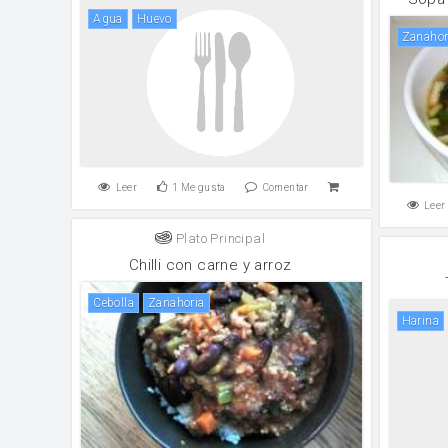
agua
huevo
zanahor
Leer
1
Me gusta
Comentar
Leer
Plato Principal
Chilli con carne y arroz
cebolla
zanahoria
harina