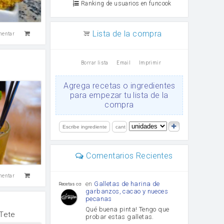
Ranking de usuarios en funcook
Lista de la compra
mentar
Borrar lista
Email
Imprimir
Agrega recetas o ingredientes
para empezar tu lista de la
compra
Comentarios Recientes
mentar
en
Galletas de harina de
Recetas con sazon
garbanzos, cacao y nueces
pecanas
Qué buena pinta! Tengo que
 Tete
probar estas galletas.