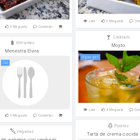
Leer
0
Me gusta
Co
0
Me gusta
Comentar
Cocktails
Entrantes
Mojito
Menestra Elvira
agua gas
sal
Leer
4
Me gusta
Co
3
Me gusta
Comentar
Postres
Veganas
Tarta de crema cocida
 de wakame con verduras