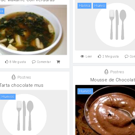
harina
huevo
ia
Leer
2
Me gusta
Co
8
Me gusta
Comentar
Postres
Postres
Mousse de Chocola
Tarta chocolate mus
huevos
huevos