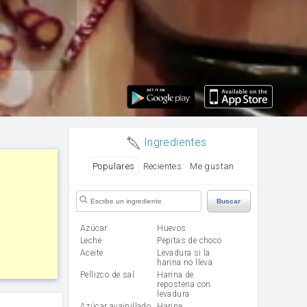
Ingredientes
Populares
Recientes
Me gustan
Buscar
Azúcar
huevos
leche
Pepitas de choco
aceite
Levadura si la
harina no lleva
Pellizco de sal
Harina de
reposteria con
levadura
Azúcar avainillado
harina