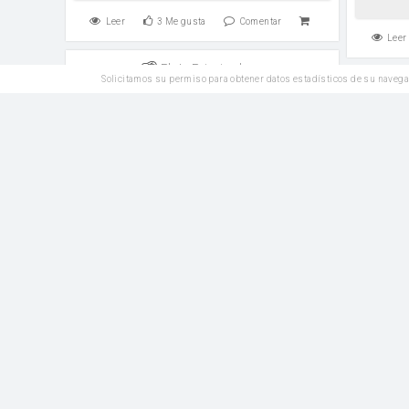
Leer
3
Me gusta
Comentar
Leer
Plato Principal
Solicitamos su permiso para obtener datos estadísticos de su navega
Pollo a la cocacola
Pollo 
cebolla
Sopa de sobre de cebolla
cebolla
Leer
5
Me gusta
Comentar
Leer
SIN
Plato Principal
GLUTEN
Huevos Pobres
Contram
huevo