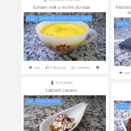
Golden milk o leche dorada
Pastiss
d
agua
Aceite de coco en estado sólido
harina
Leer
0
Me gusta
Comentar
Leer
Entrantes
Labneh casero
sal
aceite de oliva
huevo