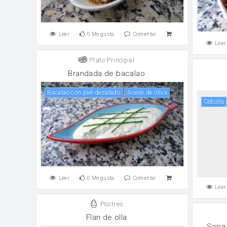
Leer
0
Me gusta
Comentar
Leer
Plato Principal
Brandada de bacalao
Bacalao con piel desalado
aceite de oliva
cebolla
Leer
0
Me gusta
Comentar
Leer
Postres
Flan de olla
Sopa