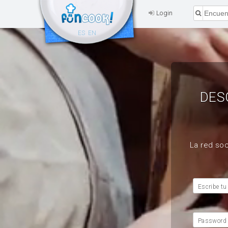
Login
ES
EN
DES
La red soc
Escribe tu
Password