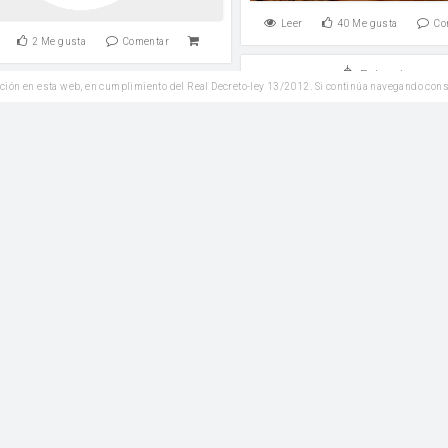
Leer
40
Me gusta
Co
2
Me gusta
Comentar
Entrantes
ción en esta web, en cumplimiento del Real Decreto-ley 13/2012. Si continúa navegando con
Plato Principal
Mejillones con toma
al curry con arroz basmati
cebolla
sal
Leer
3
Me gusta
Co
8
Me gusta
Comentar
Postres
SIN
Plato Principal
GLUTEN
Brownie de chocola
uslos de pollo al horno con
verduras
harina
huevos