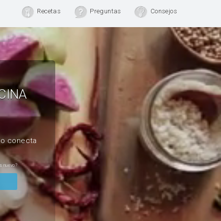
Recetas
Preguntas
Consejos
CINA
, o conecta
s nuevo?