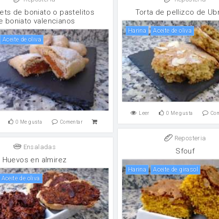
ets de boniato o pastelitos
Torta de pellizco de Ub
e boniato valencianos
harina
aceite de oliva
aceite de oliva
Leer
0
Me gusta
Co
0
Me gusta
Comentar
Reposteria
Ensaladas
Sfouf
Huevos en almirez
harina
aceite de girasol
aceite de oliva