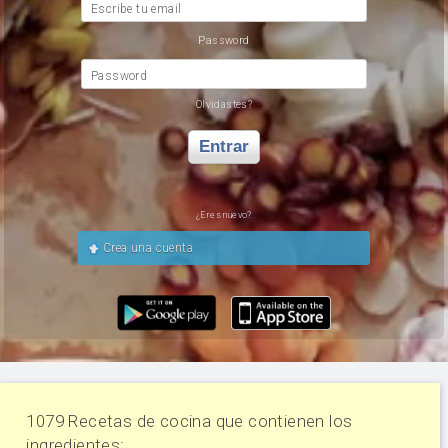
Escribe tu email
Password
Password
Olvidastes?
Entrar
¿Eres nuevo?
Crea una cuenta
1079 Recetas de cocina que contienen los
ingredientes: