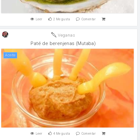
Leer
2
Me gusta
Comentar
Veganas
Paté de berenjenas (Mutaba)
aceite
Leer
4
Me gusta
Comentar