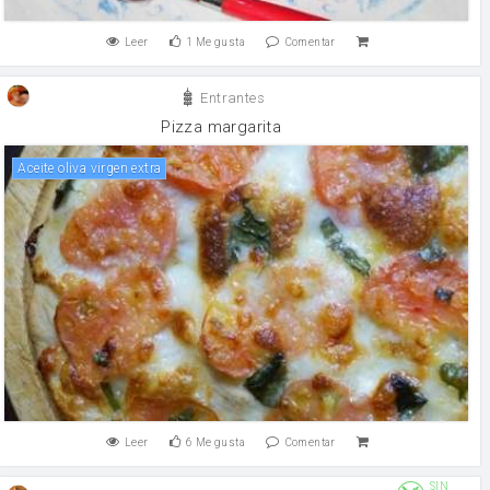
Leer
1
Me gusta
Comentar
Entrantes
Pizza margarita
Aceite oliva virgen extra
Leer
6
Me gusta
Comentar
SIN