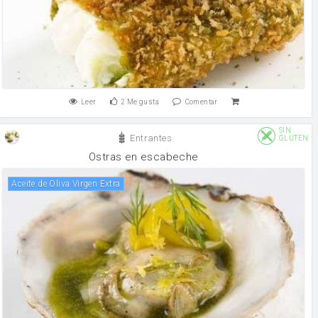
Leer
2
Me gusta
Comentar
SIN
Entrantes
GLUTEN
Ostras en escabeche
Aceite de Oliva Virgen Extra