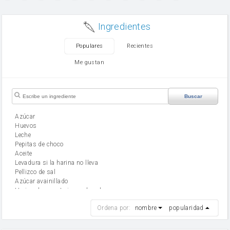
Ingredientes
Populares
Recientes
Me gustan
Buscar
Azúcar
huevos
leche
Pepitas de choco
aceite
Levadura si la harina no lleva
Pellizco de sal
Azúcar avainillado
Harina de reposteria con levadura
harina
Ordena por:
nombre
popularidad
cebolla
mantequilla
ajo