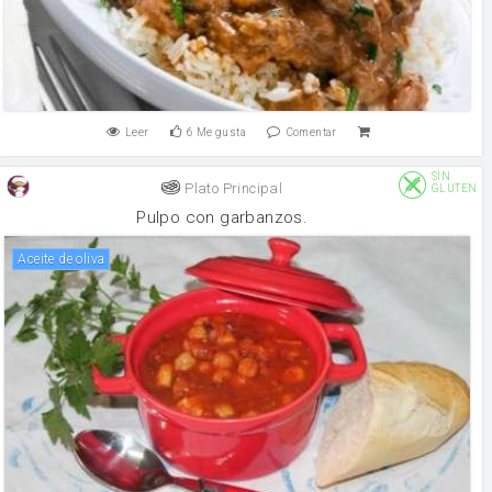
Leer
6
Me gusta
Comentar
SIN
Plato Principal
GLUTEN
Pulpo con garbanzos.
aceite de oliva