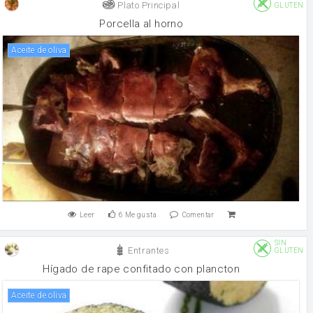
Plato Principal
GLUTEN
Porcella al horno
aceite de oliva
Leer
6
Me gusta
Comentar
SIN
Entrantes
GLUTEN
Hígado de rape confitado con plancton
aceite de oliva