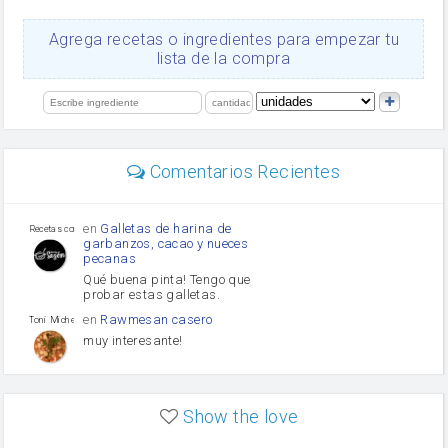
queso rallado
Ajos
Agrega recetas o ingredientes para empezar tu
salsa de soja
lista de la compra
orégano
Levadura
limón
perejil
carne picada
mayonesa
Comentarios Recientes
Diente de ajo
Tomates
Puerro
en
Galletas de harina de
Recetas con sazon
garbanzos, cacao y nueces
pecanas
Qué buena pinta! Tengo que
probar estas galletas.
en
Rawmesan casero
Toni Michel Caubet
muy interesante!
en
Lasaña casera fácil y
HOJALDROSA TV
rápida
Show the love
VIDEO EXPLIATIVO