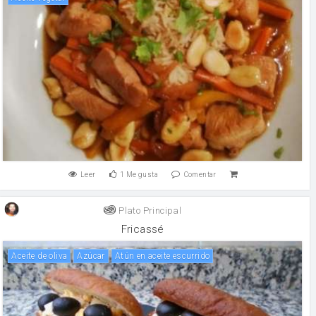
Leer
1
Me gusta
Comentar
Plato Principal
Fricassé
aceite de oliva
Azúcar
atún en aceite escurrido