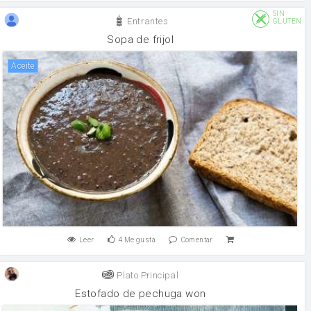
SIN
Entrantes
GLUTEN
Sopa de frijol
aceite
Leer
4
Me gusta
Comentar
Plato Principal
Estofado de pechuga won