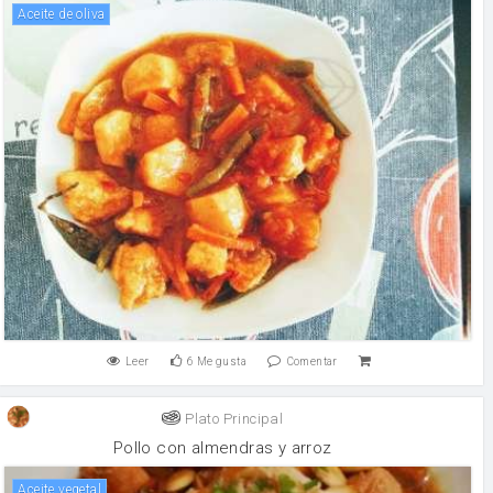
aceite de oliva
Leer
6
Me gusta
Comentar
Plato Principal
Pollo con almendras y arroz
aceite vegetal