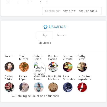
Harina de reposteria con levadura
harina
Ordena por:
nombre
popularidad
cebolla
mantequilla
ajo
aceite de oliva
Usuarios
huevo
zanahoria
Top
Nuevos
tomate
levadura en polvo
Siguiendo
Opcional: Ron o Whisky
Harina para bizcocho
Opcional: Azúcar avainillado
Roberto
Toni
Roberto
Recetas
Fernando
Cathy
azucar
Michel
Perez
Cocina
Vicente
Pérez
Caubet
Muñoz
patatas
pimiento rojo
Pimentón
pimiento verde
Carlos
Laura
Mariquilla
Bon Profit
Rafa
La Cocina
Cádiz
López
Power
Mallorca
Gonzalez
Imperfecta
miel
Martínez
vino blanco
Azúcar glass
Azúcar moreno
Ranking de usuarios en funcook
Zumo de limón
arroz
canela en polvo