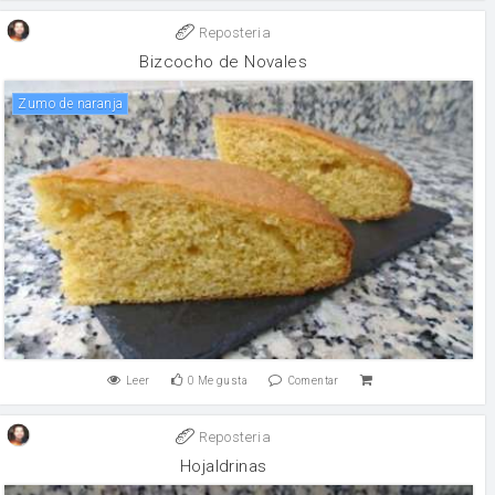
Reposteria
Bizcocho de Novales
Zumo de naranja
Leer
0
Me gusta
Comentar
Reposteria
Hojaldrinas