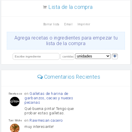
aceite de girasol
Lista de la compra
Dientes de ajo
vinagre
nata
Borrar lista
Email
Imprimir
Cacao en polvo
queso rallado
Ajos
Agrega recetas o ingredientes para empezar tu
orégano
lista de la compra
Levadura
salsa de soja
limón
perejil
carne picada
Diente de ajo
Comentarios Recientes
mayonesa
Tomates
Puerro
en
Galletas de harina de
Recetas con sazon
garbanzos, cacao y nueces
pecanas
Qué buena pinta! Tengo que
probar estas galletas.
en
Rawmesan casero
Toni Michel Caubet
muy interesante!