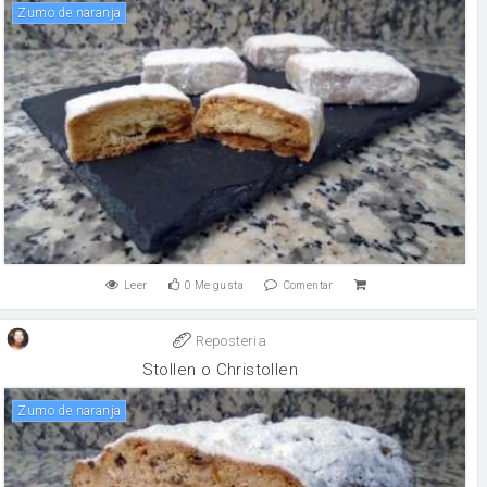
Zumo de naranja
Leer
0
Me gusta
Comentar
Reposteria
Stollen o Christollen
Zumo de naranja