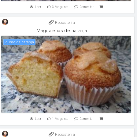
Leer
3
Me gusta
Comentar
Reposteria
Magdalenas de naranja
Zumo de naranja
Leer
1
Me gusta
Comentar
Reposteria