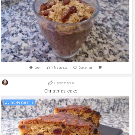
Leer
1
Me gusta
Comentar
Reposteria
Christmas cake
Zumo de naranja