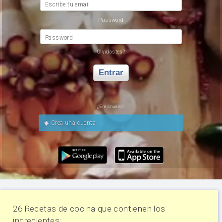
Escribe tu email
Password
Password
Olvidastes?
Entrar
¿Eres nuevo?
Crea una cuenta
26 Recetas de cocina que contienen los
ingredientes: