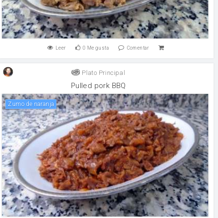
Leer
0
Me gusta
Comentar
Plato Principal
Pulled pork BBQ
Zumo de naranja