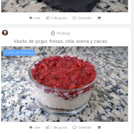
Leer
0
Me gusta
Comentar
Postres
Vasito de yogur, fresas, chía, avena y cacao
Zumo de naranja
Leer
1
Me gusta
Comentar