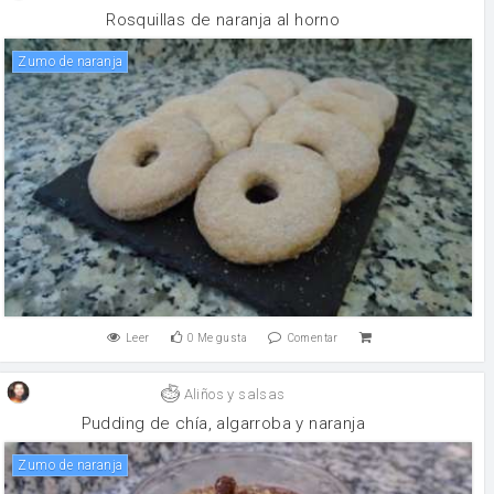
Rosquillas de naranja al horno
Zumo de naranja
Leer
0
Me gusta
Comentar
Aliños y salsas
Pudding de chía, algarroba y naranja
Zumo de naranja