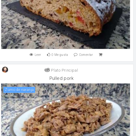
Leer
0
Me gusta
Comentar
Plato Principal
Pulled pork
Zumo de naranja