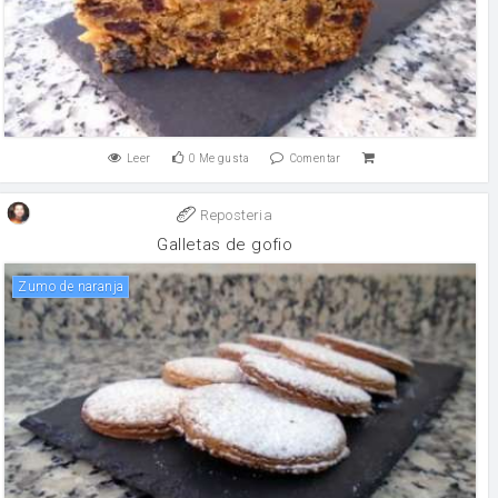
Leer
0
Me gusta
Comentar
Reposteria
Galletas de gofio
Zumo de naranja