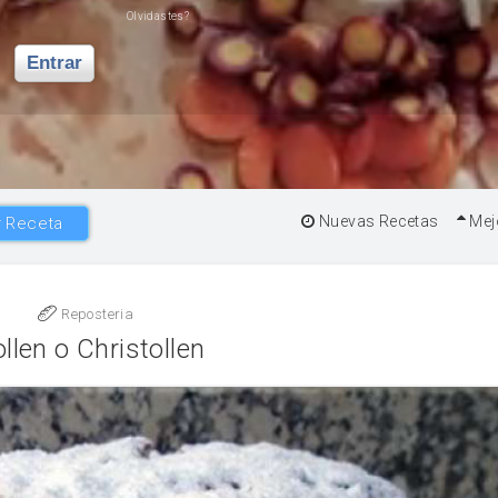
Olvidastes?
Entrar
Nuevas Recetas
Mej
 Receta
Reposteria
ollen o Christollen