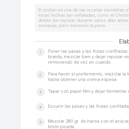
El stollen es una de las recetas navideñas m
estas fechas tan señaladas, como el Christm
deben de reposar durante varios días antes 
semanas, pero merecen la pena.
Ela
Poner las pasas y las frutas confitadas
1
brandy, mezclar bien y dejar reposar en
removiendo de vez en cuando.
Para hacer el prefermento, mezclar la l
2
hasta obtener una crema espesa.
Tapar con papel film y dejar fermentar 
3
Escurrir las pasas y las frutas confitad
4
Mezclar 280 gr. de harina con el azúcar,
5
limón picada.