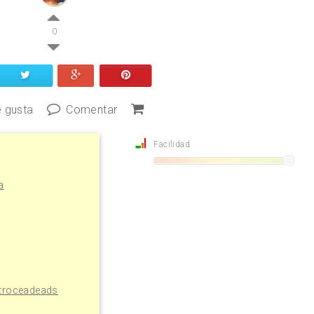
0
 gusta
Comentar
Facilidad
a
 troceadeads