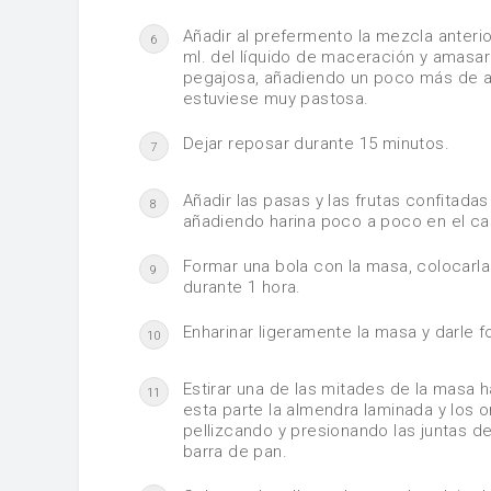
Añadir al prefermento la mezcla anterio
6
ml. del líquido de maceración y amas
pegajosa, añadiendo un poco más de ag
estuviese muy pastosa.
Dejar reposar durante 15 minutos.
7
Añadir las pasas y las frutas confitad
8
añadiendo harina poco a poco en el c
Formar una bola con la masa, colocarla 
9
durante 1 hora.
Enharinar ligeramente la masa y darle 
10
Estirar una de las mitades de la masa h
11
esta parte la almendra laminada y los 
pellizcando y presionando las juntas de
barra de pan.