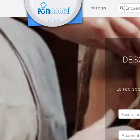
Login
ES
EN
DES
La red soc
Escribe tu
Password