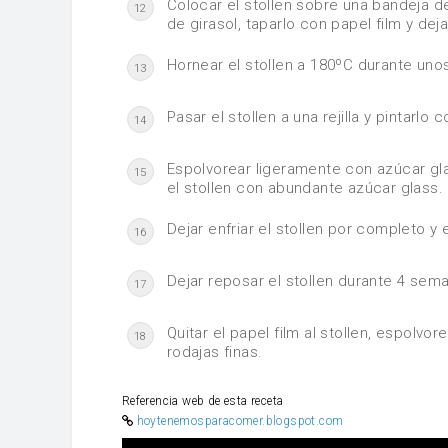
Colocar el stollen sobre una bandeja d
12
de girasol, taparlo con papel film y dej
Hornear el stollen a 180ºC durante uno
13
Pasar el stollen a una rejilla y pintarlo 
14
Espolvorear ligeramente con azúcar gl
15
el stollen con abundante azúcar glass.
Dejar enfriar el stollen por completo y
16
Dejar reposar el stollen durante 4 sem
17
Quitar el papel film al stollen, espolv
18
rodajas finas.
Referencia web de esta receta
hoytenemosparacomer.blogspot.com