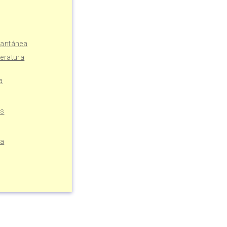
tantánea
eratura
a
os
da