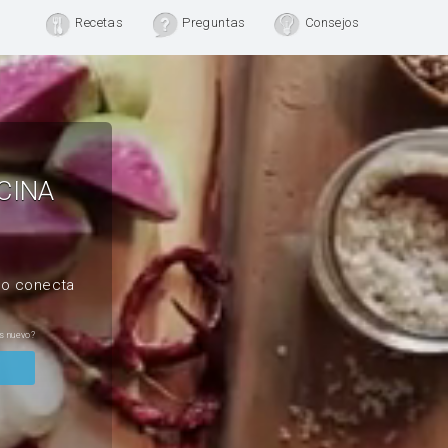
Recetas
Preguntas
Consejos
CINA
, o conecta
s nuevo?