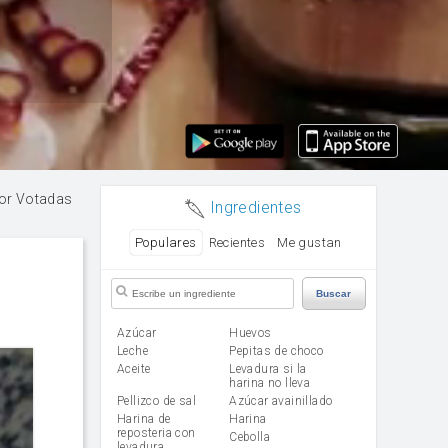
or Votadas
Ingredientes
Populares
Recientes
Me gustan
Buscar
Azúcar
huevos
leche
Pepitas de choco
aceite
Levadura si la
harina no lleva
Pellizco de sal
Azúcar avainillado
Harina de
harina
reposteria con
cebolla
levadura