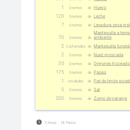
1
Huevo
Gramos
de
120
Leche
Gramos
de
7
Levadura seca ins
Gramos
de
Mantequilla a temp
70
ambiente
Gramos
de
2
Mantequilla fundid
Cucharadas
de
2
Nuez moscada
Gramos
de
35
Orejones trocead
Gramos
de
175
Pasas
Gramos
de
1
Piel de limón pica
Unidades
de
5
Sal
Gramos
de
200
Zumo de naranja
Gramos
de
3 horas
,
18 Pasos