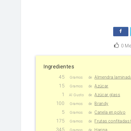
0
Me
Ingredientes
45
Almendra laminad
Gramos
de
15
Azúcar
Gramos
de
1
Azúcar glass
Al Gusto
de
100
Brandy
Gramos
de
5
Canela en polvo
Gramos
de
175
Frutas confitadas
Gramos
de
345
Harina
Gramos
de