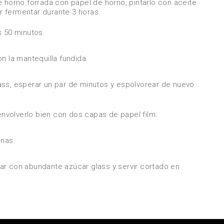
e horno forrada con papel de horno, pintarlo con aceite
ar fermentar durante 3 horas.
s 50 minutos.
con la mantequilla fundida.
ass, esperar un par de minutos y espolvorear de nuevo
 envolverlo bien con dos capas de papel film.
anas.
orear con abundante azúcar glass y servir cortado en