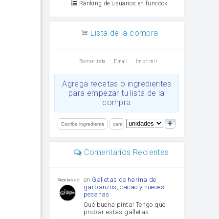
Ranking de usuarios en funcook
Lista de la compra
Borrar lista
Email
Imprimir
Agrega recetas o ingredientes
para empezar tu lista de la
compra
Comentarios Recientes
en
Galletas de harina de
Recetas con sazon
garbanzos, cacao y nueces
pecanas
Qué buena pinta! Tengo que
probar estas galletas.