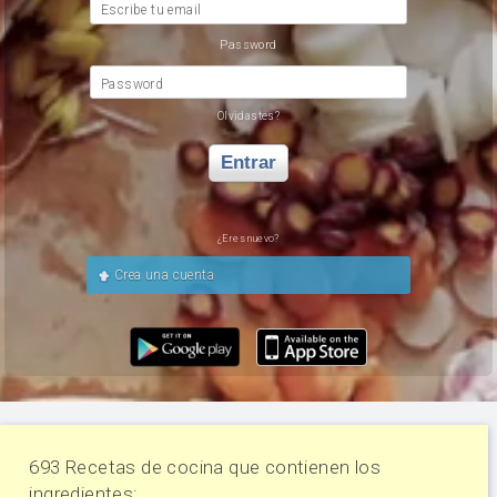
Escribe tu email
Password
Password
Olvidastes?
Entrar
¿Eres nuevo?
Crea una cuenta
693 Recetas de cocina que contienen los
ingredientes: