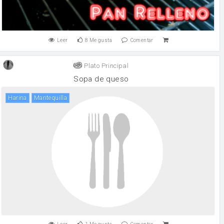
Leer
8
Me gusta
Comentar
Plato Principal
Sopa de queso
harina
mantequilla