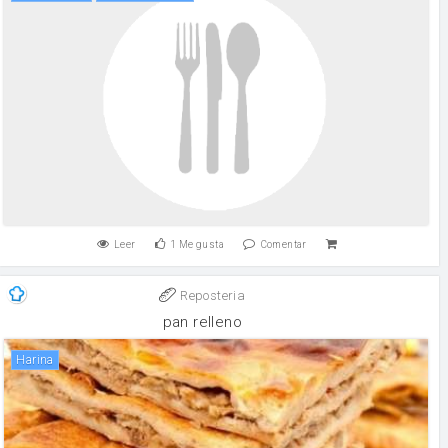
Leer
1
Me gusta
Comentar
Reposteria
pan relleno
harina