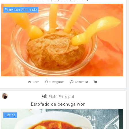
Pimentón Ahumado
Leer
4
Me gusta
Comentar
Plato Principal
Estofado de pechuga won
harina