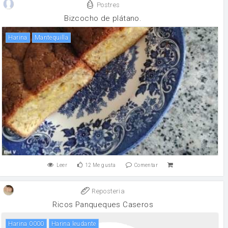
Postres
Bizcocho de plátano.
harina
mantequilla
Leer
12
Me gusta
Comentar
Reposteria
Ricos Panqueques Caseros
Harina 0000
Harina leudante