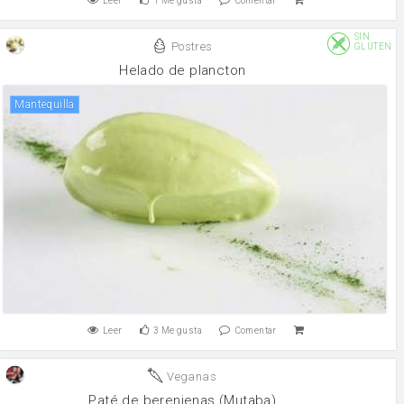
Leer
1
Me gusta
Comentar
SIN
Postres
GLUTEN
Helado de plancton
mantequilla
Leer
3
Me gusta
Comentar
Veganas
Paté de berenjenas (Mutaba)