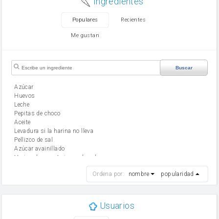
Ingredientes
Populares
Recientes
Me gustan
Buscar
Azúcar
huevos
leche
Pepitas de choco
aceite
Levadura si la harina no lleva
Pellizco de sal
Azúcar avainillado
Harina de reposteria con levadura
harina
Ordena por:
nombre
popularidad
cebolla
mantequilla
ajo
aceite de oliva
Usuarios
huevo
zanahoria