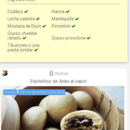
Coditos
Harina
Leche caliente
Mantequilla
Mostaza de Dijon
Pimentón
Queso cheddar
rallado
Queso provolone
Tiburones o una
pasta similar
Postres
Pastelitos de Anko al vapor
harina
Harina de patata o Maizena