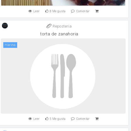
Leer
8
Me gusta
Comentar
Reposteria
torta de zanahoria
harina
Leer
5
Me gusta
Comentar