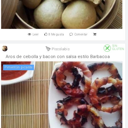
Leer
8
Me gusta
Comentar
SIN
Piscolabis
GLUTEN
Aros de cebolla y bacon con salsa estilo Barbacoa
Pimentón picante