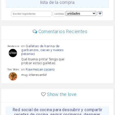
orégano
lista de la compra
Levadura
salsa de soja
limón
perejil
carne picada
Diente de ajo
Comentarios Recientes
mayonesa
Tomates
Puerro
en
Galletas de harina de
Recetas con sazon
garbanzos, cacao y nueces
pecanas
Qué buena pinta! Tengo que
probar estas galletas.
en
Rawmesan casero
Toni Michel Caubet
muy interesante!
en
Lasaña casera fácil y
HOJALDROSA TV
rápida
Show the love
VIDEO EXPLIATIVO
https://youtu.be/J5e1ddxNWjk
Red social de cocina para descubrir y compartir
en
Gachas de la abuela
HOJALDROSA TV
Rosa
recetas de cocina, seguir cocineros, despejar