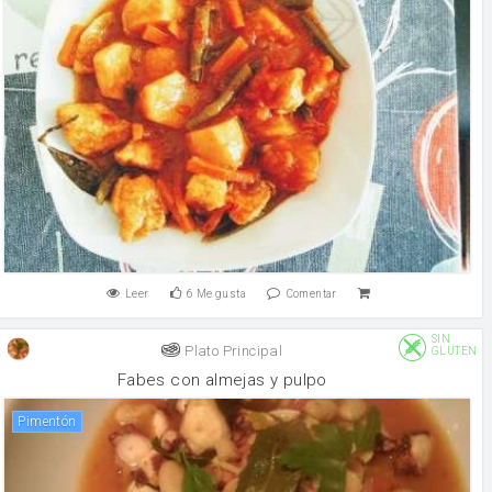
Leer
6
Me gusta
Comentar
SIN
Plato Principal
GLUTEN
Fabes con almejas y pulpo
Pimentón