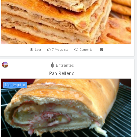
Leer
7
Me gusta
Comentar
Entrantes
Pan Relleno
mantequilla