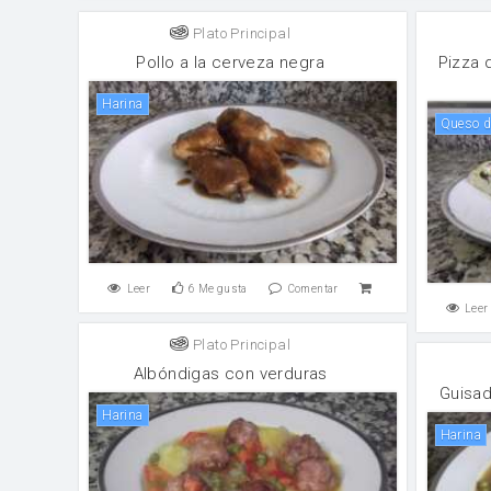
Plato Principal
Pollo a la cerveza negra
Pizza 
harina
Queso 
Leer
6
Me gusta
Comentar
Leer
Plato Principal
Albóndigas con verduras
Guisad
harina
harina