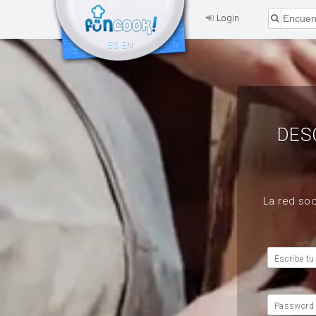
Login
ES
EN
DES
La red soc
Escribe tu
Password