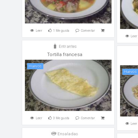
Leer
1
Me gusta
Comentar
Leer
Entrantes
Tortilla francesa
huevos
huevos
Leer
3
Me gusta
Comentar
Leer
Ensaladas