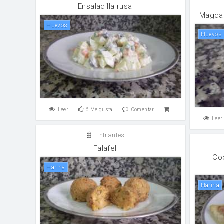
Ensaladilla rusa
Magdal
huevos
huevos
Leer
6
Me gusta
Comentar
Leer
Entrantes
Falafel
Co
harina
harina