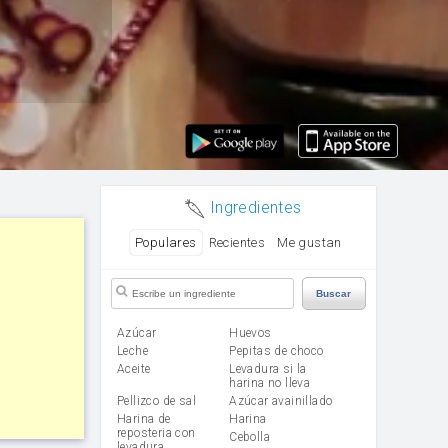
Ingredientes
Populares
Recientes
Me gustan
Buscar
Azúcar
huevos
leche
Pepitas de choco
aceite
Levadura si la
harina no lleva
Pellizco de sal
Azúcar avainillado
Harina de
harina
reposteria con
cebolla
levadura