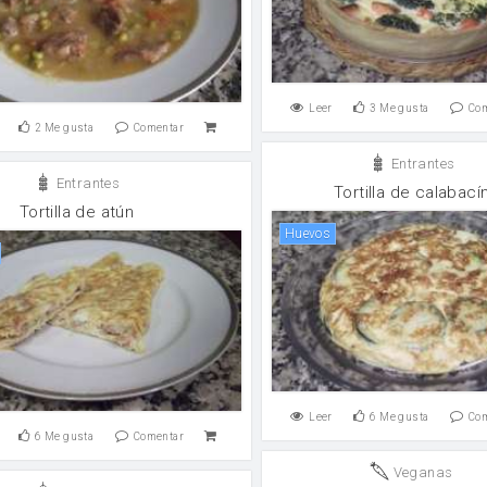
Leer
3
Me gusta
Co
2
Me gusta
Comentar
Entrantes
Entrantes
Tortilla de calabací
Tortilla de atún
huevos
Leer
6
Me gusta
Co
6
Me gusta
Comentar
Veganas