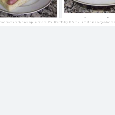
Leer
0
Me gusta
Co
ción en esta web, en cumplimiento del Real Decreto-ley 13/2012. Si continúa navegando con
1
Me gusta
Comentar
Entrantes
Ensaladas
Alcachofas con jam
da de tomate con sardinas
harina
Leer
0
Me gusta
Co
2
Me gusta
Comentar
Entrantes
Entrantes
"Helado" de puré de pa