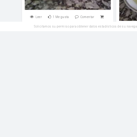
Leer
1
Me gusta
Comentar
Solicitamos su permiso para obtener datos estadísticos de su navega
Leer
Entrantes
Hojaldre con huevo mollet y cebolla
caramelizada
Ensala
huevos
huevos
Leer
1
Me gusta
Comentar
Leer
Entrantes
Calabacines luna rellenos de jamón