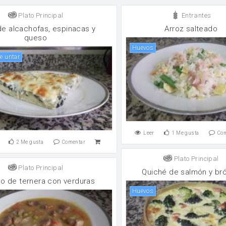
Plato Principal
Entrantes
de alcachofas, espinacas y
Arroz salteado
queso
huevos
de untar
Leer
1
Me gusta
Co
2
Me gusta
Comentar
Plato Principal
Plato Principal
Quiché de salmón y bró
o de ternera con verduras
huevos