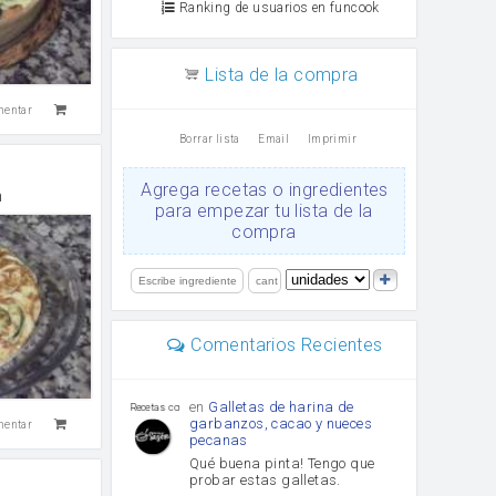
Ranking de usuarios en funcook
Lista de la compra
mentar
Borrar lista
Email
Imprimir
Agrega recetas o ingredientes
n
para empezar tu lista de la
compra
Comentarios Recientes
en
Galletas de harina de
Recetas con sazon
garbanzos, cacao y nueces
mentar
pecanas
Qué buena pinta! Tengo que
probar estas galletas.