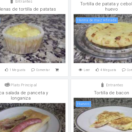
Entrantes
Tortilla de patata y cebol
enas de tortilla de patatas
huevo
Harina de maiz refinada
1
Me gusta
Comentar
Leer
4
Me gusta
Co
Plato Principal
Entrantes
ca salada de panceta y
Tortilla de bacon
longaniza
huevos