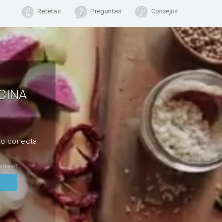
Recetas
Preguntas
Consejos
CINA
, o conecta
s nuevo?