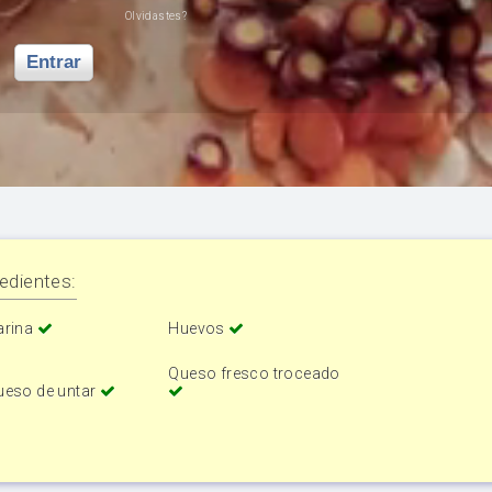
Olvidastes?
Entrar
edientes:
arina
Huevos
Queso fresco troceado
ueso de untar