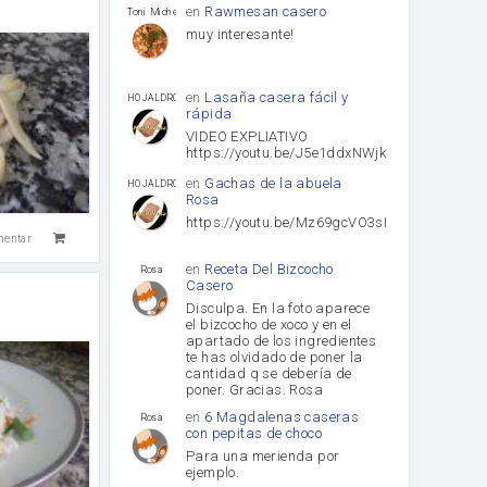
en
Rawmesan casero
Toni Michel Caubet
muy interesante!
en
Lasaña casera fácil y
HOJALDROSA TV
rápida
VIDEO EXPLIATIVO
https://youtu.be/J5e1ddxNWjk
en
Gachas de la abuela
HOJALDROSA TV
Rosa
https://youtu.be/Mz69gcVO3sI
mentar
en
Receta Del Bizcocho
Rosa
Casero
Disculpa. En la foto aparece
el bizcocho de xoco y en el
apartado de los ingredientes
te has olvidado de poner la
cantidad q se debería de
poner. Gracias. Rosa
en
6 Magdalenas caseras
Rosa
con pepitas de choco
Para una merienda por
ejemplo.