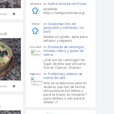
en
Avena tostada con frutas
lamejorcomida
excelente
https://lamejorcomida.org/
mentar
en
Gazporejo (mix de
Dolores
gazpacho y salmorejo, sin
pan)
coli
Receta sin glutén, apta para
celíacos y veganos.
en
Ensalada de canónigos,
Gina Palatto
tomates cherry y queso de
cabra
¿Qué son los canónigos? en
lugar de ellos que utilizaría.
Vivo en Cancun. Gracias
en
Profetiroles rellenos de
Stephanie Llanos
crema de café
hola se ve deliciosos pero mi
duda es que tipo de harina
mentar
utilizaste para el relleno y
para la masa. es maizena ?
para ambas o solo para el
relleno-'¡?
n