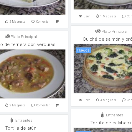
Leer
1
Me gusta
Co
2
Me gusta
Comentar
Plato Principal
Plato Principal
Quiché de salmón y bró
o de ternera con verduras
huevos
Leer
3
Me gusta
Co
2
Me gusta
Comentar
Entrantes
Entrantes
Tortilla de calabací
Tortilla de atún