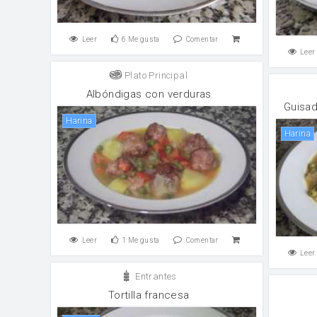
Leer
6
Me gusta
Comentar
Leer
Plato Principal
Albóndigas con verduras
Guisad
harina
harina
Leer
1
Me gusta
Comentar
Leer
Entrantes
Tortilla francesa