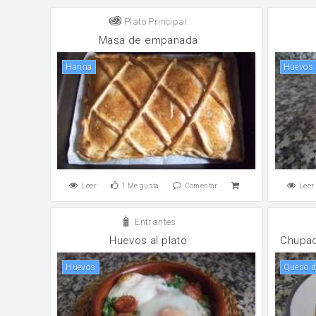
Plato Principal
Masa de empanada
harina
huevos
Leer
1
Me gusta
Comentar
Leer
Entrantes
Huevos al plato
Chupac
huevos
Queso 