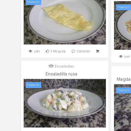
huevos
huevos
Leer
3
Me gusta
Comentar
Leer
Ensaladas
Ensaladilla rusa
Magdal
huevos
huevos