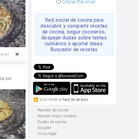
Show the love
Red social de cocina para
descubrir y compartir recetas
de cocina, seguir cocineros,
despejar dudas sobre temas
culinarios o aportar ideas.
Buscador de recetas
mentar
la sin
Suscribeté al
feed de recetas
Recetas de cocina
Recetas mejor votadas
Dudas de cocina
Google+
Aviso legal