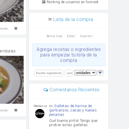
Ranking de usuarios en funcook
Lista de la compra
mentar
Borrar lista
Email
Imprimir
Agrega recetas o ingredientes
verduras
para empezar tu lista de la
compra
Comentarios Recientes
en
Galletas de harina de
Recetas con sazon
garbanzos, cacao y nueces
mentar
pecanas
Qué buena pinta! Tengo que
probar estas galletas.