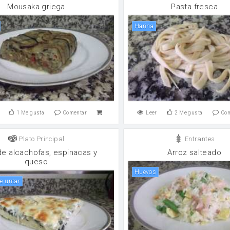
Mousaka griega
Pasta fresca
harina
1
Me gusta
Comentar
Leer
2
Me gusta
Co
Plato Principal
Entrantes
de alcachofas, espinacas y
Arroz salteado
queso
huevos
de untar