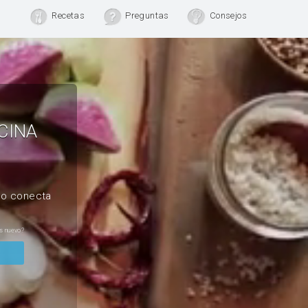
Recetas
Preguntas
Consejos
CINA
, o conecta
s nuevo?