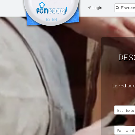
Login
ES
EN
DES
La red soc
Escribe tu
Password