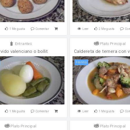
1
Me gusta
Comentar
Leer
2
Me gusta
Co
Entrantes
Plato Principal
vido valenciano o bollit
Caldereta de ternera con 
harina
1
Me gusta
Comentar
Leer
1
Me gusta
Co
Plato Principal
Plato Principal