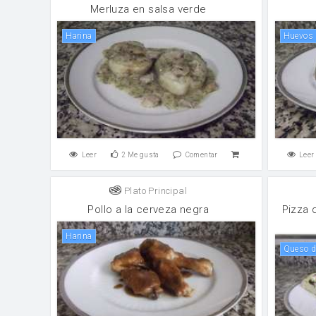
Merluza en salsa verde
harina
huevos
Leer
2
Me gusta
Comentar
Leer
Plato Principal
Pollo a la cerveza negra
Pizza 
harina
Queso 