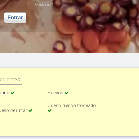
Olvidastes?
Entrar
edientes:
arina
Huevos
Queso fresco troceado
ueso de untar