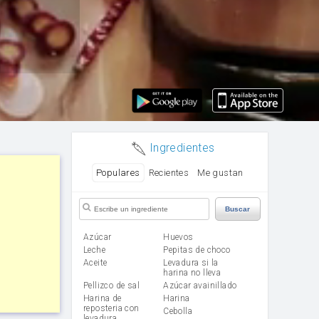
Ingredientes
Populares
Recientes
Me gustan
Buscar
Azúcar
huevos
leche
Pepitas de choco
aceite
Levadura si la
harina no lleva
Pellizco de sal
Azúcar avainillado
Harina de
harina
reposteria con
cebolla
levadura