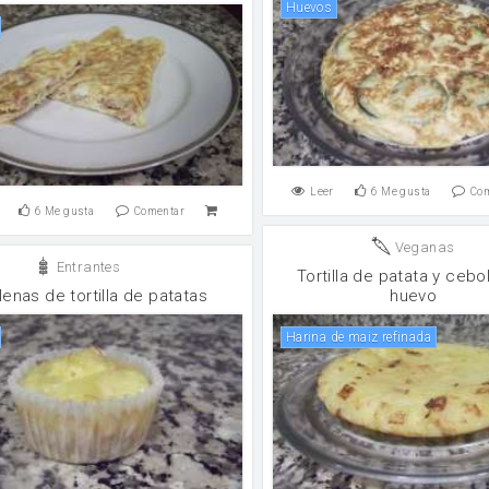
huevos
Leer
6
Me gusta
Co
6
Me gusta
Comentar
Veganas
Entrantes
Tortilla de patata y cebol
enas de tortilla de patatas
huevo
Harina de maiz refinada