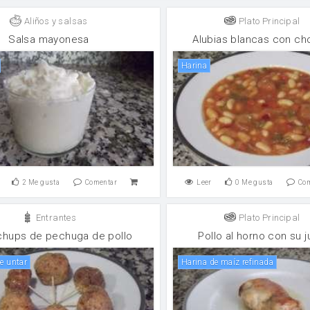
Aliños y salsas
Plato Principal
Salsa mayonesa
Alubias blancas con ch
harina
2
Me gusta
Comentar
Leer
0
Me gusta
Co
Entrantes
Plato Principal
hups de pechuga de pollo
Pollo al horno con su 
de untar
Harina de maíz refinada