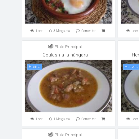
Leer
3
Me gusta
Comentar
Leer
Plato Principal
Goulash a la húngara
Her
harina
huevos
Leer
1
Me gusta
Comentar
Leer
Plato Principal