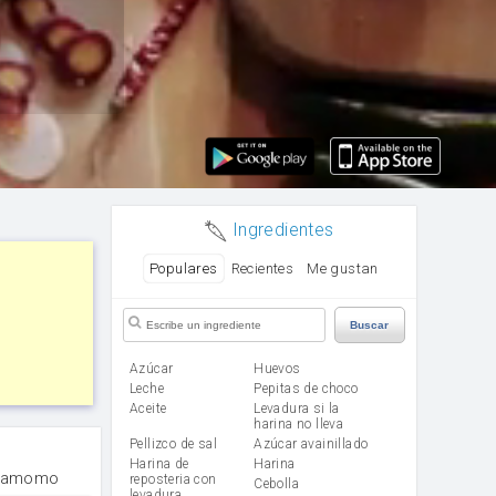
Ingredientes
Populares
Recientes
Me gustan
Buscar
Azúcar
huevos
leche
Pepitas de choco
aceite
Levadura si la
harina no lleva
Pellizco de sal
Azúcar avainillado
Harina de
harina
rdamomo
reposteria con
cebolla
levadura