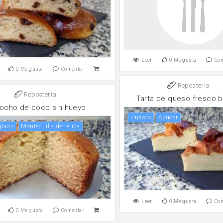
Leer
0
Me gusta
Co
0
Me gusta
Comentar
Reposteria
Reposteria
Tarta de queso fresco b
ocho de coco sin huevo
huevos
Azúcar
 glass
Mantequilla derretida
Leer
0
Me gusta
Co
0
Me gusta
Comentar