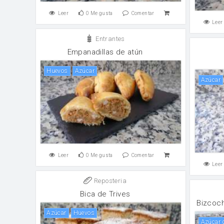
Leer
0
Me gusta
Comentar
Leer
Entrantes
Empanadillas de atún
huevos
Azúcar
Azúcar
Leer
0
Me gusta
Comentar
Leer
Reposteria
Bica de Trives
Bizcoc
Azúcar
huevos
Azúcar