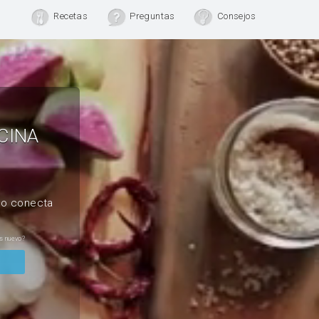
Recetas
Preguntas
Consejos
CINA
, o conecta
s nuevo?