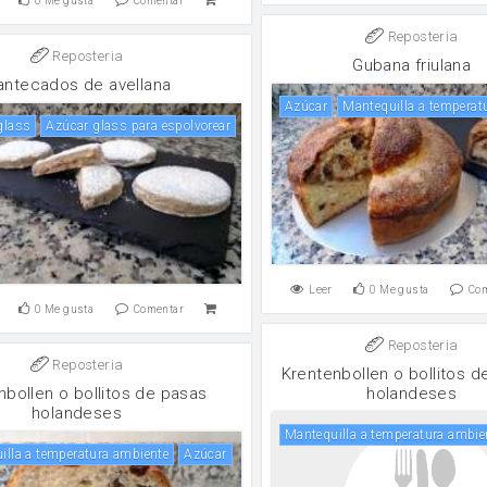
0
Me gusta
Comentar
Reposteria
Reposteria
Gubana friulana
ntecados de avellana
Azúcar
Mantequilla a tempera
 glass
Azúcar glass para espolvorear
Leer
0
Me gusta
Co
0
Me gusta
Comentar
Reposteria
Reposteria
Krentenbollen o bollitos d
nbollen o bollitos de pasas
holandeses
holandeses
Mantequilla a temperatura ambie
uilla a temperatura ambiente
Azúcar