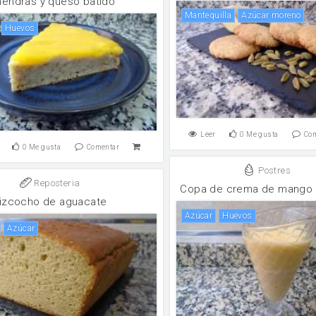
mendras y queso batido
mantequilla
Azúcar moreno
huevos
Leer
0
Me gusta
Co
0
Me gusta
Comentar
Postres
Reposteria
Copa de crema de mango y
izcocho de aguacate
Azúcar
huevos
Azúcar