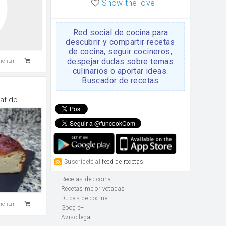
Show the love
Red social de cocina para
descubrir y compartir recetas
de cocina, seguir cocineros,
despejar dudas sobre temas
mentar
culinarios o aportar ideas.
Buscador de recetas
atido
Suscribeté al
feed de recetas
Recetas de cocina
Recetas mejor votadas
Dudas de cocina
mentar
Google+
Aviso legal