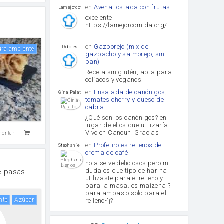
en
Avena tostada con frutas
lamejorcomida
excelente
https://lamejorcomida.org/
en
Gazporejo (mix de
Dolores
tura ambiente
gazpacho y salmorejo, sin
pan)
Receta sin glutén, apta para
celíacos y veganos.
en
Ensalada de canónigos,
Gina Palatto
tomates cherry y queso de
cabra
¿Qué son los canónigos? en
lugar de ellos que utilizaría.
Vivo en Cancun. Gracias
mentar
en
Profetiroles rellenos de
Stephanie Llanos
crema de café
hola se ve deliciosos pero mi
duda es que tipo de harina
e pasas
utilizaste para el relleno y
para la masa. es maizena ?
para ambas o solo para el
nte
Azúcar
relleno-'¡?