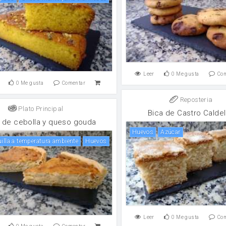
Leer
0
Me gusta
Co
0
Me gusta
Comentar
Reposteria
Plato Principal
Bica de Castro Calde
 de cebolla y queso gouda
huevos
Azúcar
uilla a temperatura ambiente
huevos
Leer
0
Me gusta
Co