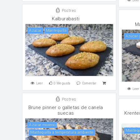
Leer
Postres
Kalburabasti
Ma
Azúcar
mantequilla
Azúcar
Leer
0
Me gusta
Comentar
Leer
Postres
Brune pinner o galletas de canela
suecas
Krente
Azúcar moreno
Manteq
Mantequilla a temperatura ambiente