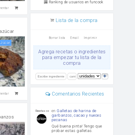
Ranking de usuarios en funcook
mentar
Lista de la compra
 azúcar
Borrar lista
Email
Imprimir
Azúcar
Agrega recetas o ingredientes
para empezar tu lista de la
compra
Comentarios Recientes
mentar
en
Galletas de harina de
Recetas con sazon
garbanzos, cacao y nueces
banzos
pecanas
Qué buena pinta! Tengo que
probar estas galletas.