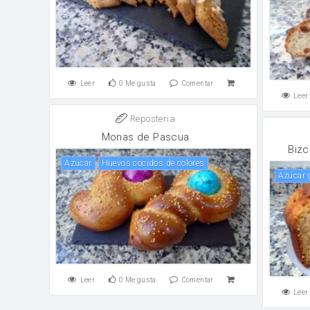
Leer
0
Me gusta
Comentar
Leer
Reposteria
Monas de Pascua
Bizc
Azúcar
Huevos cocidos de colores
Azúcar
Leer
0
Me gusta
Comentar
Leer