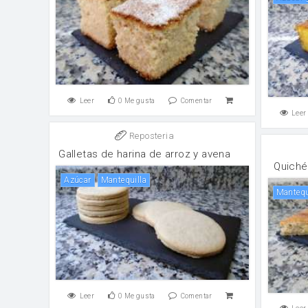
Leer
0
Me gusta
Comentar
Leer
Reposteria
Galletas de harina de arroz y avena
Quiché
Azúcar
mantequilla
Manteq
Leer
0
Me gusta
Comentar