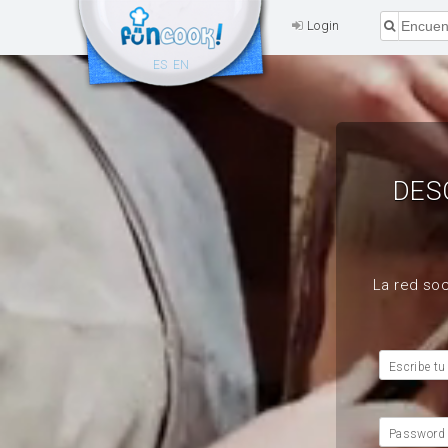
Login
ES
EN
DES
La red soc
Escribe tu
Password