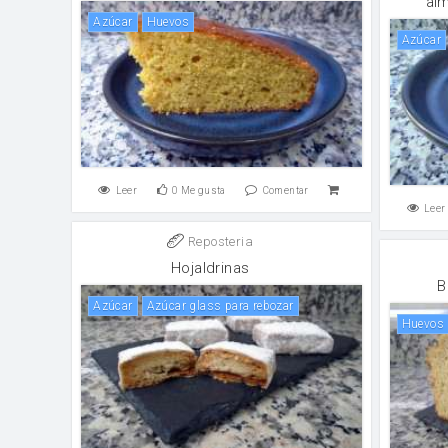
al
Azúcar
huevos
Azúcar
Leer
0
Me gusta
Comentar
Leer
Reposteria
Hojaldrinas
B
Azúcar
Azúcar glass para rebozar
huevos