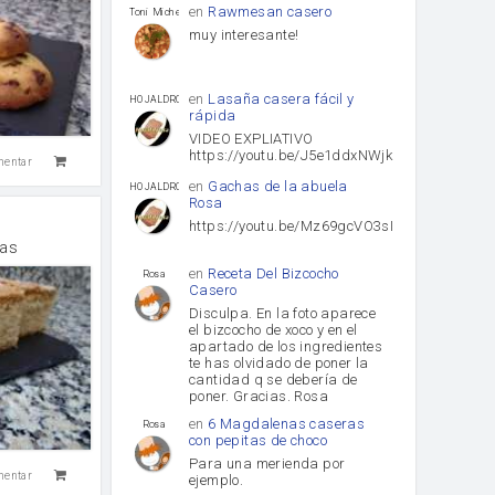
en
Rawmesan casero
Toni Michel Caubet
muy interesante!
en
Lasaña casera fácil y
HOJALDROSA TV
rápida
VIDEO EXPLIATIVO
https://youtu.be/J5e1ddxNWjk
mentar
en
Gachas de la abuela
HOJALDROSA TV
Rosa
https://youtu.be/Mz69gcVO3sI
las
en
Receta Del Bizcocho
Rosa
Casero
Disculpa. En la foto aparece
el bizcocho de xoco y en el
apartado de los ingredientes
te has olvidado de poner la
cantidad q se debería de
poner. Gracias. Rosa
en
6 Magdalenas caseras
Rosa
con pepitas de choco
Para una merienda por
mentar
ejemplo.