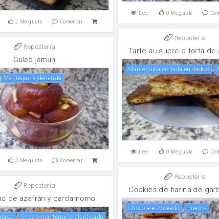
Leer
0
Me gusta
Co
0
Me gusta
Comentar
Reposteria
Reposteria
Tarte au sucre o torta de
Gulab jamun
Mantequilla cortada en dados
Mantequilla derretida
Leer
0
Me gusta
Co
0
Me gusta
Comentar
Reposteria
Reposteria
Cookies de harina de gar
ho de azafrán y cardamomo
Chocolate troceado
huevos
 glass
Ghee o mantequilla clarificada