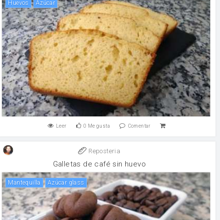
huevos
Azúcar
Leer
0
Me gusta
Comentar
Reposteria
Galletas de café sin huevo
mantequilla
Azúcar glass