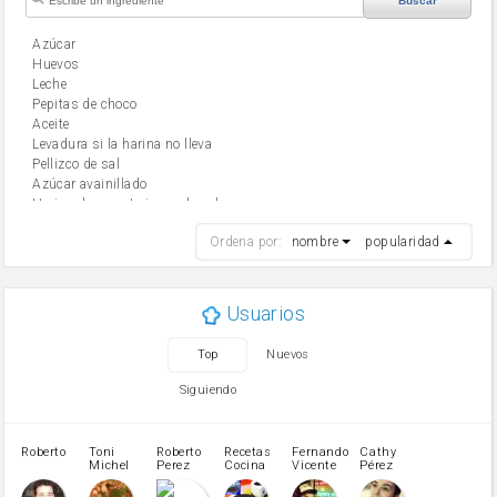
Buscar
Azúcar
huevos
leche
Pepitas de choco
aceite
Levadura si la harina no lleva
Pellizco de sal
Azúcar avainillado
Harina de reposteria con levadura
harina
Ordena por:
nombre
popularidad
cebolla
mantequilla
ajo
aceite de oliva
Usuarios
huevo
zanahoria
Top
Nuevos
tomate
levadura en polvo
Siguiendo
Harina para bizcocho
Opcional: Azúcar avainillado
Opcional: Ron o Whisky
Roberto
Toni
Roberto
Recetas
Fernando
Cathy
azucar
Michel
Perez
Cocina
Vicente
Pérez
Caubet
Muñoz
patatas