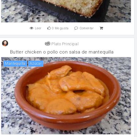
Leer
0
Me gusta
Comentar
Plato Principal
Butter chicken o pollo con salsa de mantequilla
mantequilla
Azúcar