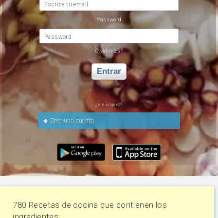
Escribe tu email
Password
Password
Olvidastes?
Entrar
¿Eres nuevo?
Crea una cuenta
780 Recetas de cocina que contienen los
ingredientes: