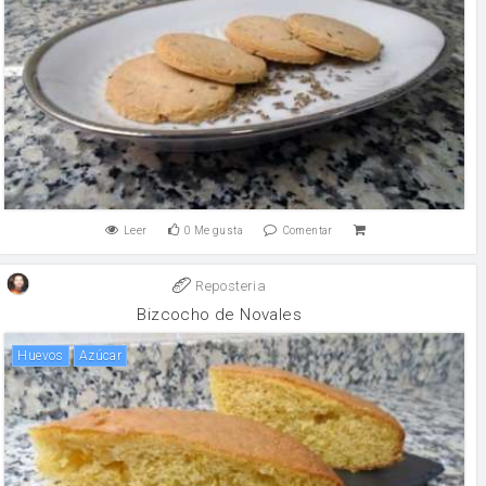
Leer
0
Me gusta
Comentar
Reposteria
Bizcocho de Novales
huevos
Azúcar