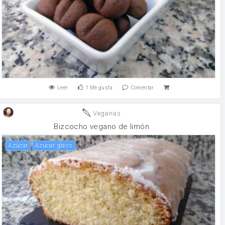
Leer
1
Me gusta
Comentar
Veganas
Bizcocho vegano de limón
Azúcar
Azúcar glass