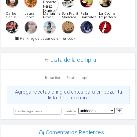
pimiento rojo
Pimentón
pimiento verde
Carlos
Laura
Mariquilla
Bon Profit
Rafa
La Cocina
Cádiz
López
Power
Mallorca
Gonzalez
Imperfecta
miel
Martínez
vino blanco
Azúcar glass
Azúcar moreno
Ranking de usuarios en funcook
Zumo de limón
arroz
canela en polvo
aceite de girasol
Lista de la compra
Dientes de ajo
vinagre
nata
Borrar lista
Email
Imprimir
Cacao en polvo
queso rallado
Ajos
Agrega recetas o ingredientes para empezar tu
Levadura
lista de la compra
salsa de soja
orégano
limón
perejil
carne picada
Diente de ajo
Comentarios Recientes
mayonesa