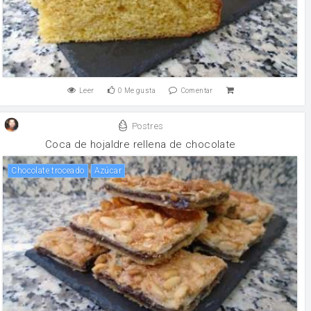
Leer
0
Me gusta
Comentar
Postres
Coca de hojaldre rellena de chocolate
Chocolate troceado
Azúcar