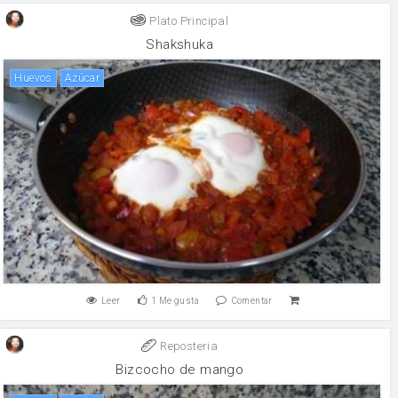
Plato Principal
Shakshuka
huevos
Azúcar
Leer
1
Me gusta
Comentar
Reposteria
Bizcocho de mango