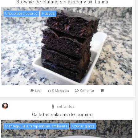
Brownie de plátano sin azúcar y sin harina
Chocolate troceado
huevos
Leer
0
Me gusta
Comentar
Entrantes
Galletas saladas de comino
Mantequilla a temperatura ambiente
Azúcar glass