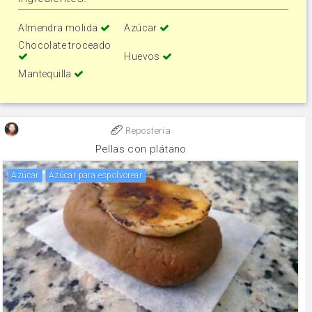
Almendra molida
Azúcar
Chocolate troceado
Huevos
Mantequilla
Reposteria
Pellas con plátano
Azúcar
Azúcar para espolvorear