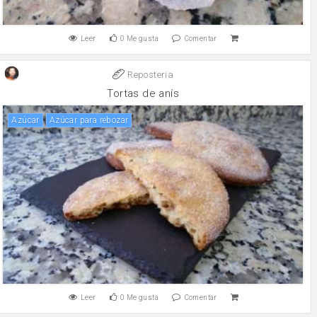
Leer
0
Me gusta
Comentar
Reposteria
Tortas de anís
Azúcar
Azúcar para rebozar
Leer
0
Me gusta
Comentar