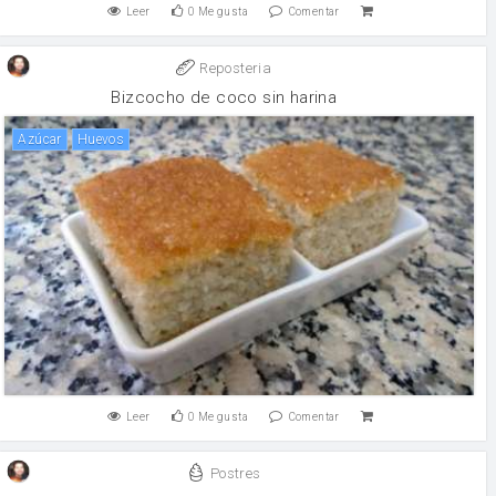
Leer
0
Me gusta
Comentar
Reposteria
Bizcocho de coco sin harina
Azúcar
huevos
Leer
0
Me gusta
Comentar
Postres