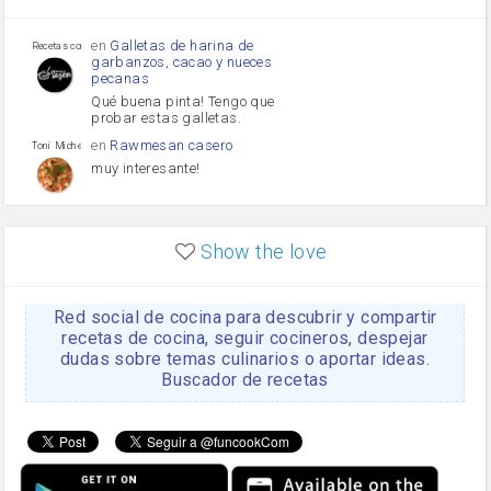
Tomates
Puerro
en
Galletas de harina de
Recetas con sazon
garbanzos, cacao y nueces
pecanas
Qué buena pinta! Tengo que
probar estas galletas.
en
Rawmesan casero
Toni Michel Caubet
muy interesante!
en
Lasaña casera fácil y
HOJALDROSA TV
rápida
Show the love
VIDEO EXPLIATIVO
https://youtu.be/J5e1ddxNWjk
Red social de cocina para descubrir y compartir
en
Gachas de la abuela
HOJALDROSA TV
Rosa
recetas de cocina, seguir cocineros, despejar
dudas sobre temas culinarios o aportar ideas.
https://youtu.be/Mz69gcVO3sI
Buscador de recetas
en
Receta Del Bizcocho
Rosa
Casero
Disculpa. En la foto aparece
el bizcocho de xoco y en el
apartado de los ingredientes