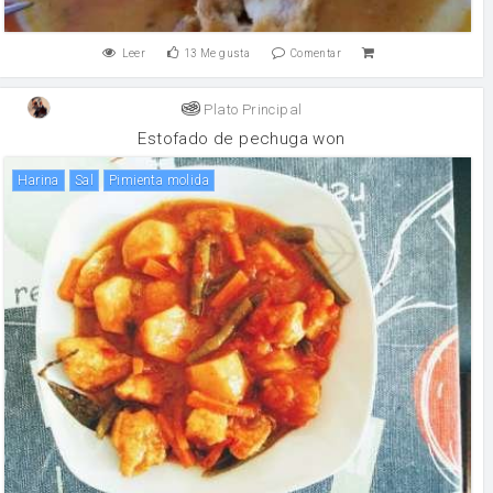
Leer
13
Me gusta
Comentar
Plato Principal
Estofado de pechuga won
harina
sal
Pimienta molida