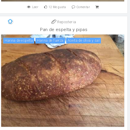
Leer
12
Me gusta
Comentar
Reposteria
Pan de espelta y pipas
Harina de espelta
harina de fuerza
Aceita de oliva y sal