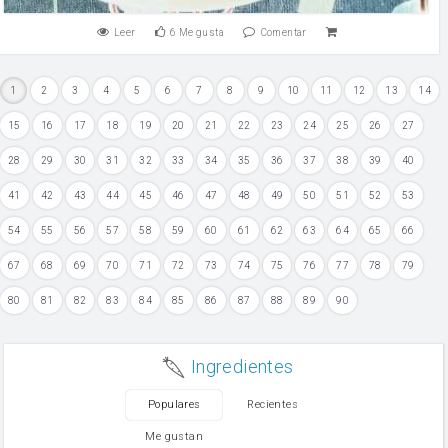
Leer
6
Me gusta
Comentar
1
2
3
4
5
6
7
8
9
10
11
12
13
14
15
16
17
18
19
20
21
22
23
24
25
26
27
28
29
30
31
32
33
34
35
36
37
38
39
40
41
42
43
44
45
46
47
48
49
50
51
52
53
54
55
56
57
58
59
60
61
62
63
64
65
66
67
68
69
70
71
72
73
74
75
76
77
78
79
80
81
82
83
84
85
86
87
88
89
90
Ingredientes
Populares
Recientes
Me gustan