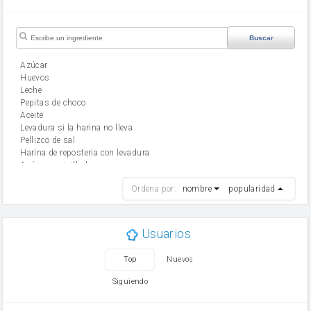
Buscar
Azúcar
huevos
leche
Pepitas de choco
aceite
Levadura si la harina no lleva
Pellizco de sal
Harina de reposteria con levadura
Azúcar avainillado
harina
Ordena por:
nombre
popularidad
cebolla
mantequilla
ajo
aceite de oliva
Usuarios
huevo
zanahoria
Top
Nuevos
tomate
levadura en polvo
Siguiendo
Opcional: Azúcar avainillado
Opcional: Ron o Whisky