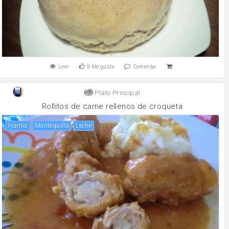
Leer
9
Me gusta
Comentar
Plato Principal
Rollitos de carne rellenos de croqueta
harina
mantequilla
leche