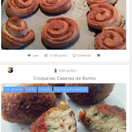
Leer
10
Me gusta
Comentar
Entrantes
Croquetas Caseras de Bonito
Sal gruesa
leche
harina
Harina para rebozar