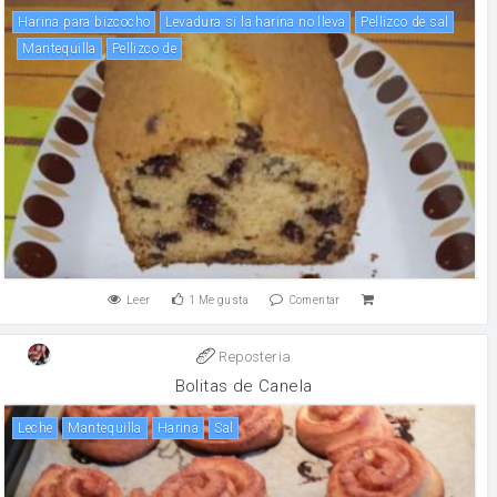
Harina para bizcocho
Levadura si la harina no lleva
Pellizco de sal
mantequilla
Pellizco de
Leer
1
Me gusta
Comentar
Reposteria
Bolitas de Canela
leche
mantequilla
harina
sal