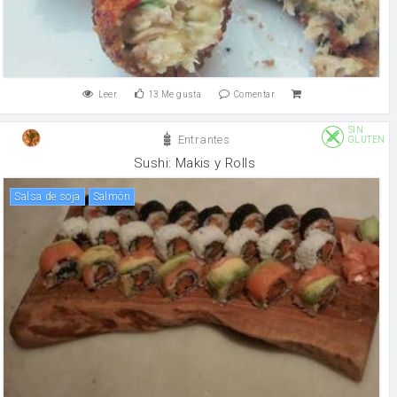
Leer
13
Me gusta
Comentar
SIN
Entrantes
GLUTEN
Sushi: Makis y Rolls
salsa de soja
salmón