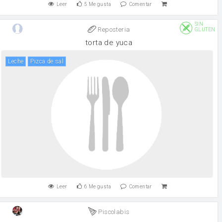
Leer
5
Me gusta
Comentar
SIN
Reposteria
GLUTEN
torta de yuca
leche
pizca de sal
Leer
6
Me gusta
Comentar
Piscolabis