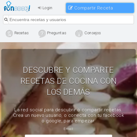
Compartir Receta
Login
Recetas
Preguntas
Consejos
DESCUBRE Y COMPARTE
RECETAS DE COCINA CON
LOS DEMÁS
La red social para descubrir o compartir recetas.
Crea un nuevo usuario, o conecta con tu facebook
o google, para empezar.
Email