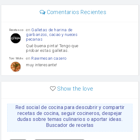
carne picada
mayonesa
Comentarios Recientes
Diente de ajo
Tomates
Puerro
en
Galletas de harina de
Recetas con sazon
garbanzos, cacao y nueces
pecanas
Qué buena pinta! Tengo que
probar estas galletas.
en
Rawmesan casero
Toni Michel Caubet
muy interesante!
en
Lasaña casera fácil y
HOJALDROSA TV
rápida
Show the love
VIDEO EXPLIATIVO
https://youtu.be/J5e1ddxNWjk
Red social de cocina para descubrir y compartir
en
Gachas de la abuela
HOJALDROSA TV
Rosa
recetas de cocina, seguir cocineros, despejar
dudas sobre temas culinarios o aportar ideas.
https://youtu.be/Mz69gcVO3sI
Buscador de recetas
en
Receta Del Bizcocho
Rosa
Casero