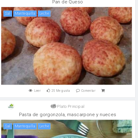
Pan de Queso
sal
mantequilla
leche
Leer
25
Me gusta
Comentar
Plato Principal
Pasta de gorgonzola, mascarpone y nueces
sal
mantequilla
leche