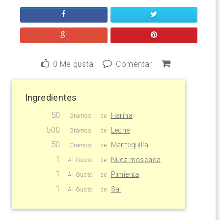
0
Me gusta
Comentar
Ingredientes
50
Harina
Gramos
de
500
Leche
Gramos
de
50
Mantequilla
Gramos
de
1
Nuez moscada
Al Gusto
de
1
Pimienta
Al Gusto
de
1
Sal
Al Gusto
de