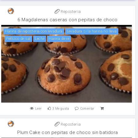
Reposteria
6 Magdalenas caseras con pepitas de choco
Harina de reposteria con levadura
Levadura si la harina no lleva
Pellizco de sal
leche
Harina de re
Leer
3
Me gusta
Comentar
Reposteria
Plum Cake con pepitas de choco sin batidora