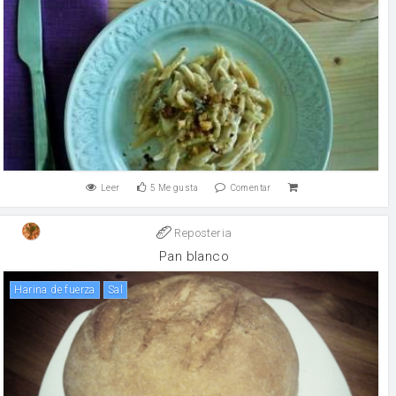
Leer
5
Me gusta
Comentar
Reposteria
Pan blanco
harina de fuerza
sal