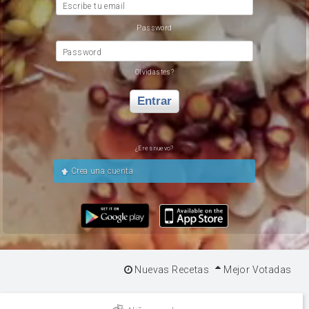
Escribe tu email
Password
Password
Olvidastes?
Entrar
¿Eres nuevo?
Crea una cuenta
Nuevas Recetas
Mejor Votadas