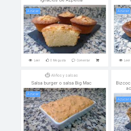
Azúcar
Azúcar
Leer
0
Me gusta
Comentar
Leer
Aliños y salsas
Salsa burger o salsa Big Mac
Bizcoc
ac
Azúcar
Azúcar