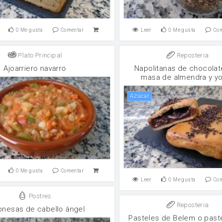
0
Me gusta
Comentar
Leer
0
Me gusta
Co
Plato Principal
Reposteria
Ajoarriero navarro
Napolitanas de chocolat
masa de almendra y y
Azúcar
0
Me gusta
Comentar
Leer
0
Me gusta
Co
Postres
Reposteria
onesas de cabello ángel
Pasteles de Belem o past