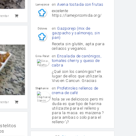
en
Avena tostada con frutas
lamejorcomida
excelente
https://lamejorcomida.org/
mentar
en
Gazporejo (mix de
Dolores
gazpacho y salmorejo, sin
pan)
Receta sin glutén, apta para
celíacos y veganos.
en
Ensalada de canónigos,
Gina Palatto
tomates cherry y queso de
cabra
¿Qué son los canónigos? en
lugar de ellos que utilizaría.
Vivo en Cancun. Gracias
en
Profetiroles rellenos de
Stephanie Llanos
crema de café
hola se ve deliciosos pero mi
mentar
duda es que tipo de harina
utilizaste para el relleno y
para la masa. es maizena ?
para ambas o solo para el
relleno-'¡?
stelitos
os