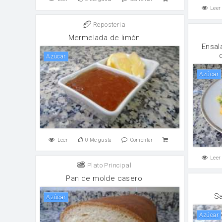
Leer
Reposteria
Mermelada de limón
Ensal
Azúcar
Azúcar
Leer
0
Me gusta
Comentar
Leer
Plato Principal
Pan de molde casero
Sa
Azúcar
Azúcar