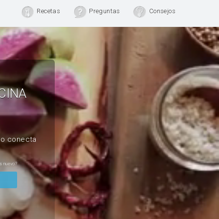
Recetas
Preguntas
Consejos
CINA
, o conecta
s nuevo?