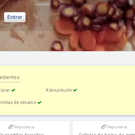
Olvidastes?
Entrar
edientes:
zúcar
Katsuobushi
emillas de sésamo
Reposteria
Reposteria
Quesadillas herreñas
Galletas de harina de gar