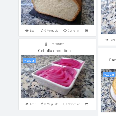
Leer
0
Me gusta
Comentar
Leer
Entrantes
Cebolla encurtida
Bag
Azúcar
Azúcar
Leer
0
Me gusta
Comentar