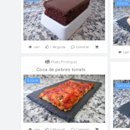
Azúcar
Leer
1
Me gusta
Comentar
Leer
Plato Principal
Coca de pebres torrats
Azúcar
Semill
Leer
0
Me gusta
Comentar