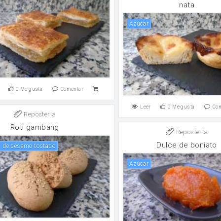
nata
Azúcar
0
Me gusta
Comentar
Leer
0
Me gusta
Co
Reposteria
Roti gambang
Reposteria
Dulce de boniato
as de sésamo tostado
Azúcar