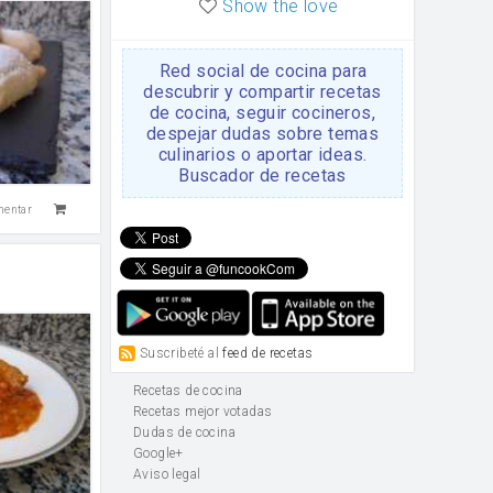
Show the love
Red social de cocina para
descubrir y compartir recetas
de cocina, seguir cocineros,
despejar dudas sobre temas
culinarios o aportar ideas.
Buscador de recetas
mentar
Suscribeté al
feed de recetas
Recetas de cocina
Recetas mejor votadas
Dudas de cocina
Google+
Aviso legal