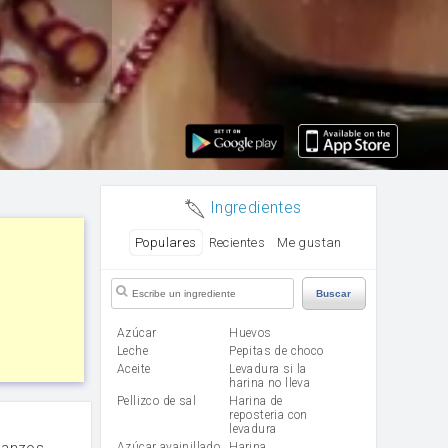
Ingredientes
Populares
Recientes
Me gustan
Buscar
Azúcar
huevos
leche
Pepitas de choco
aceite
Levadura si la
harina no lleva
Pellizco de sal
Harina de
reposteria con
levadura
banzos,
Azúcar avainillado
harina