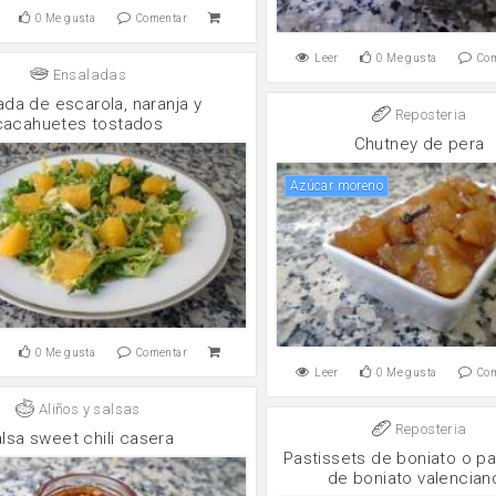
0
Me gusta
Comentar
Leer
0
Me gusta
Co
Ensaladas
ada de escarola, naranja y
Reposteria
cacahuetes tostados
Chutney de pera
Azúcar moreno
0
Me gusta
Comentar
Leer
0
Me gusta
Co
Aliños y salsas
Reposteria
lsa sweet chili casera
Pastissets de boniato o pa
de boniato valencian