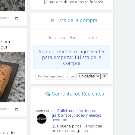
Ranking de usuarios en funcook
mentar
Lista de la compra
Borrar lista
Email
Imprimir
e con
ogur
Agrega recetas o ingredientes
para empezar tu lista de la
compra
Comentarios Recientes
mentar
en
Galletas de harina de
Recetas con sazon
garbanzos, cacao y nueces
pecanas
Qué buena pinta! Tengo que
probar estas galletas.
eles de