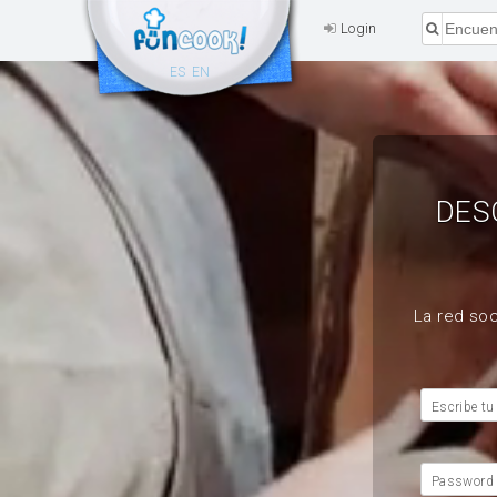
Login
ES
EN
DES
La red soc
Escribe tu
Password