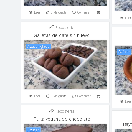
Leer
0
Me gusta
Comentar
Leer
Reposteria
Galletas de café sin huevo
Azúcar glass
Azúcar
Leer
1
Me gusta
Comentar
Leer
Reposteria
Tarta vegana de chocolate
Bay
Azúcar