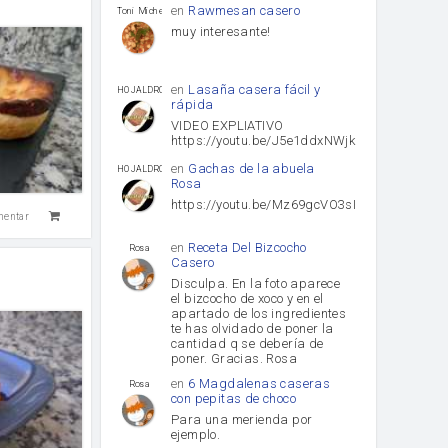
en
Rawmesan casero
Toni Michel Caubet
muy interesante!
en
Lasaña casera fácil y
HOJALDROSA TV
rápida
VIDEO EXPLIATIVO
https://youtu.be/J5e1ddxNWjk
en
Gachas de la abuela
HOJALDROSA TV
Rosa
https://youtu.be/Mz69gcVO3sI
mentar
en
Receta Del Bizcocho
Rosa
Casero
Disculpa. En la foto aparece
el bizcocho de xoco y en el
apartado de los ingredientes
te has olvidado de poner la
cantidad q se debería de
poner. Gracias. Rosa
en
6 Magdalenas caseras
Rosa
con pepitas de choco
Para una merienda por
ejemplo.