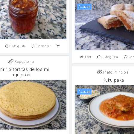
Azúcar
0
Me gusta
Comentar
Leer
0
Me gusta
Co
Reposteria
hrir o tortitas de los mil
Plato Principal
agujeros
Kuku paka
Azúcar