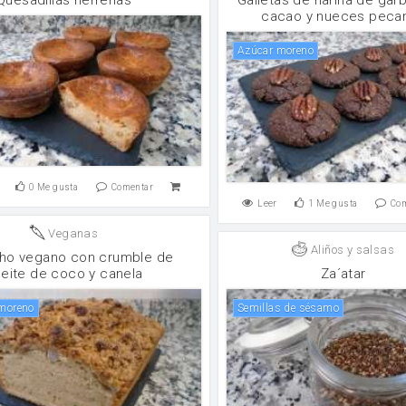
cacao y nueces peca
Azúcar moreno
0
Me gusta
Comentar
Leer
1
Me gusta
Co
Veganas
Aliños y salsas
ho vegano con crumble de
eite de coco y canela
Za´atar
 moreno
Semillas de sésamo