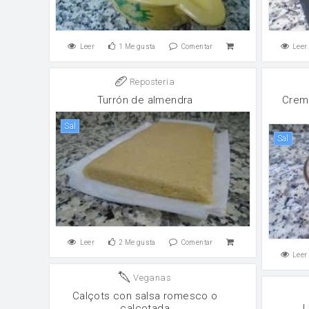
Leer
1
Me gusta
Comentar
Leer
Reposteria
Turrón de almendra
Crema
sal
sal
Leer
2
Me gusta
Comentar
Leer
Veganas
Calçots con salsa romesco o
calçotada
L