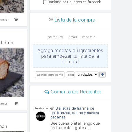
Ranking de usuarios en funcook
Lista de la compra
mentar
Borrar lista
Email
Imprimir
l horno
Agrega recetas o ingredientes
para empezar tu lista de la
compra
Comentarios Recientes
mentar
en
Galletas de harina de
Recetas con sazon
garbanzos, cacao y nueces
pecanas
Qué buena pinta! Tengo que
imón
probar estas galletas.