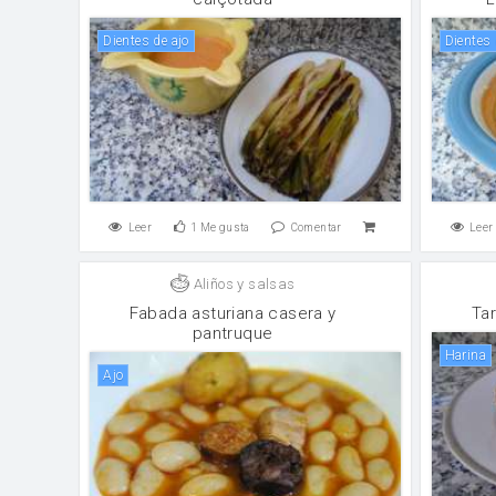
Dientes de ajo
Dientes
Leer
1
Me gusta
Comentar
Leer
Aliños y salsas
Fabada asturiana casera y
Ta
pantruque
harina
ajo