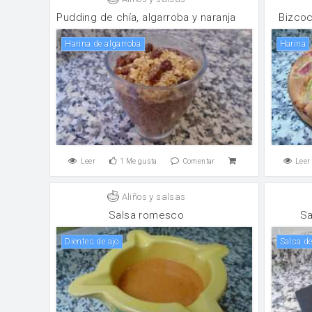
Pudding de chía, algarroba y naranja
Bizcoc
Harina de algarroba
harina
Leer
1
Me gusta
Comentar
Leer
Aliños y salsas
Salsa romesco
Sa
Dientes de ajo
salsa d