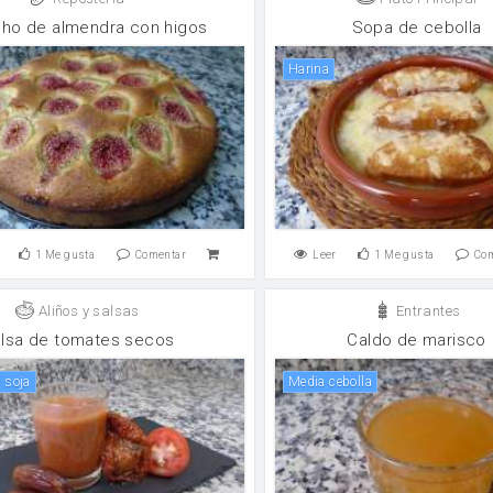
ho de almendra con higos
Sopa de cebolla
harina
1
Me gusta
Comentar
Leer
1
Me gusta
Co
Aliños y salsas
Entrantes
lsa de tomates secos
Caldo de marisco
e soja
Media cebolla