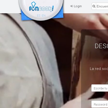
Login
ES
EN
DES
La red soc
Escribe tu
Password