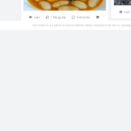
Leer
Leer
1
Me gusta
Comentar
Solicitamos su permiso para obtener datos estadísticos de su navega
Plato Principal
Arroz con setas y verduras
ajo
Dientes de ajo
Leer
Leer
1
Me gusta
Comentar
Plato Principal
Pat
Alitas de pollo con tomate y
pimientos verdes
sal