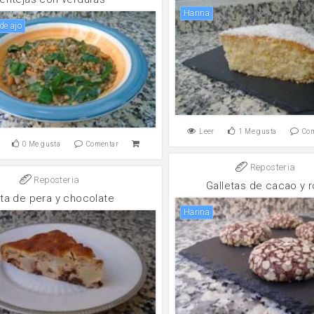
harina
 de ajo
Leer
1
Me gusta
Co
0
Me gusta
Comentar
Reposteria
Reposteria
Galletas de cacao y 
rta de pera y chocolate
harina