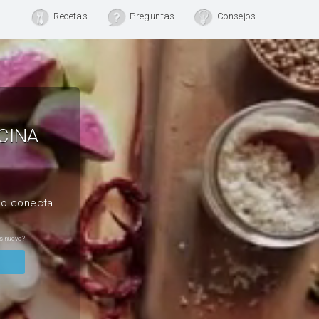
Recetas
Preguntas
Consejos
CINA
, o conecta
s nuevo?