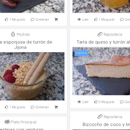
1
Me gusta
Comentar
Leer
1
Me gusta
Co
Postres
Reposteria
 esponjosa de turrón de
Tarta de queso y turrón a
Jijona
harina
Leer
0
Me gusta
Co
1
Me gusta
Comentar
Reposteria
Plato Principal
Bizcocho de coco y l
entejas con verduras