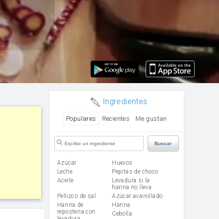
Ingredientes
Populares
Recientes
Me gustan
Buscar
Azúcar
huevos
leche
Pepitas de choco
aceite
Levadura si la
harina no lleva
Pellizco de sal
Azúcar avainillado
Harina de
harina
reposteria con
cebolla
levadura