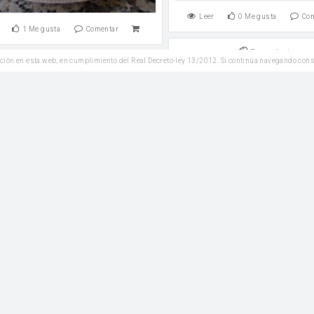
Leer
0
Me gusta
Co
1
Me gusta
Comentar
Reposteria
ción en esta web, en cumplimiento del Real Decreto-ley 13/2012. Si continúa navegando con
Entrantes
Churros caseros
Salmorejo
harina
Leer
0
Me gusta
Co
1
Me gusta
Comentar
Aliños y salsas
Entrantes
Furikake
atas onduladas caseras
Media cucharada de salsa de soj