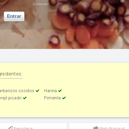
Olvidastes?
Entrar
redientes:
arbanzos cocidos
Harina
rejil picado
Pimienta
Reposteria
Plato Principal