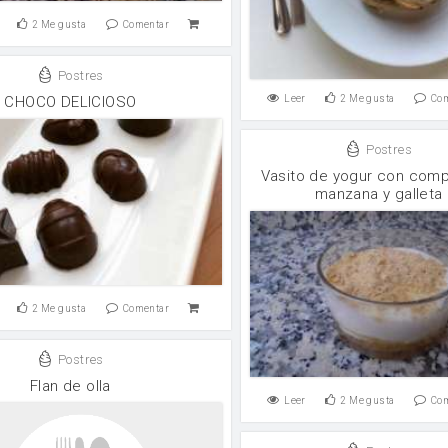
2
Me gusta
Comentar
Postres
CHOCO DELICIOSO
Leer
2
Me gusta
Co
Postres
Vasito de yogur con com
manzana y galleta
2
Me gusta
Comentar
Postres
Flan de olla
Leer
2
Me gusta
Co