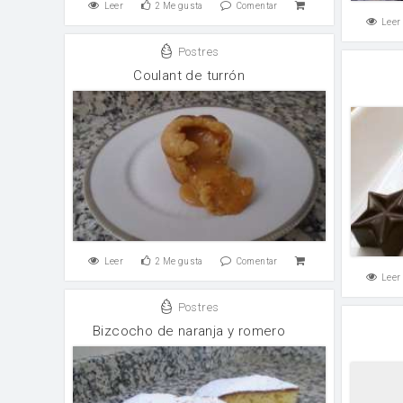
Leer
2
Me gusta
Comentar
Leer
Postres
Coulant de turrón
Leer
2
Me gusta
Comentar
Leer
Postres
Bizcocho de naranja y romero