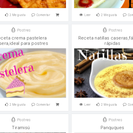
2
Me gusta
Comentar
Leer
2
Me gusta
Co
Postres
Postres
ceta crema pastelera
Receta natillas caseras,fá
sera,ideal para postres
rápidas
2
Me gusta
Comentar
Leer
2
Me gusta
Co
Postres
Postres
Tiramisú
Panquques