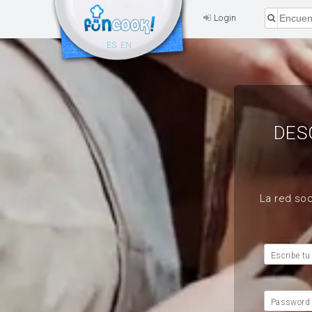
Login
ES
EN
DES
La red soc
Escribe tu
Password