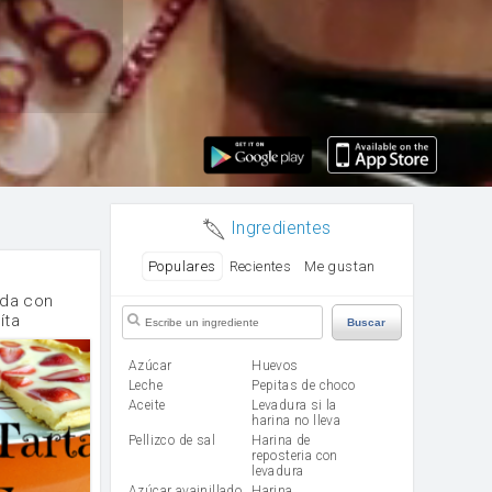
Ingredientes
Populares
Recientes
Me gustan
ada con
íta
Buscar
Azúcar
huevos
leche
Pepitas de choco
aceite
Levadura si la
harina no lleva
Pellizco de sal
Harina de
reposteria con
levadura
Azúcar avainillado
harina