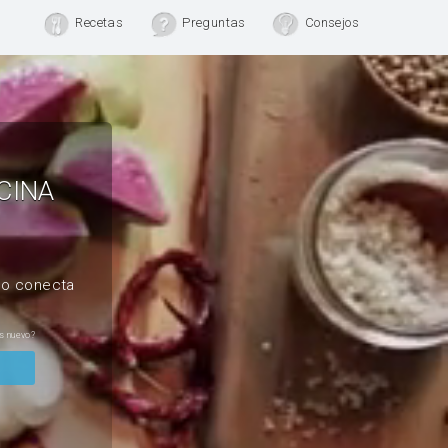
Recetas
Preguntas
Consejos
CINA
, o conecta
s nuevo?