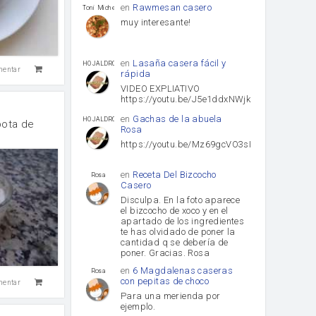
en
Rawmesan casero
Toni Michel Caubet
muy interesante!
en
Lasaña casera fácil y
HOJALDROSA TV
mentar
rápida
VIDEO EXPLIATIVO
https://youtu.be/J5e1ddxNWjk
en
Gachas de la abuela
HOJALDROSA TV
pota de
Rosa
https://youtu.be/Mz69gcVO3sI
en
Receta Del Bizcocho
Rosa
Casero
Disculpa. En la foto aparece
el bizcocho de xoco y en el
apartado de los ingredientes
te has olvidado de poner la
cantidad q se debería de
poner. Gracias. Rosa
en
6 Magdalenas caseras
Rosa
con pepitas de choco
mentar
Para una merienda por
ejemplo.