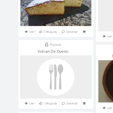
Leer
2
Me gusta
Comentar
Leer
Postres
Volcan De Queso
Leer
1
Me gusta
Comentar
Leer