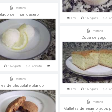
Postres
elado de limón casero
Leer
1
Me gusta
Co
Postres
Coca de yogur
1
Me gusta
Comentar
Postres
ies de chocolate blanco
Leer
1
Me gusta
Co
Postres
Galletas de enamorados p