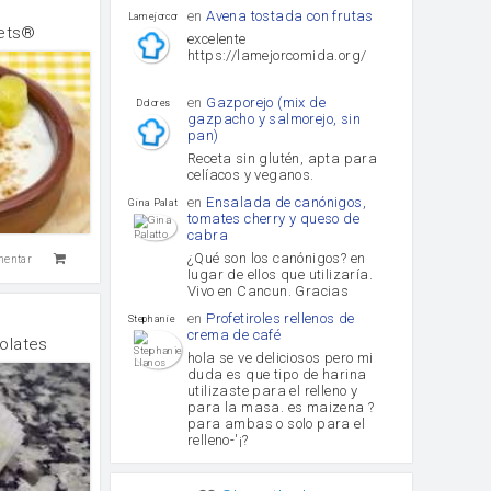
en
Avena tostada con frutas
lamejorcomida
nets®
excelente
https://lamejorcomida.org/
en
Gazporejo (mix de
Dolores
gazpacho y salmorejo, sin
pan)
Receta sin glutén, apta para
celíacos y veganos.
en
Ensalada de canónigos,
Gina Palatto
tomates cherry y queso de
cabra
¿Qué son los canónigos? en
mentar
lugar de ellos que utilizaría.
Vivo en Cancun. Gracias
en
Profetiroles rellenos de
Stephanie Llanos
crema de café
olates
hola se ve deliciosos pero mi
duda es que tipo de harina
utilizaste para el relleno y
para la masa. es maizena ?
para ambas o solo para el
relleno-'¡?