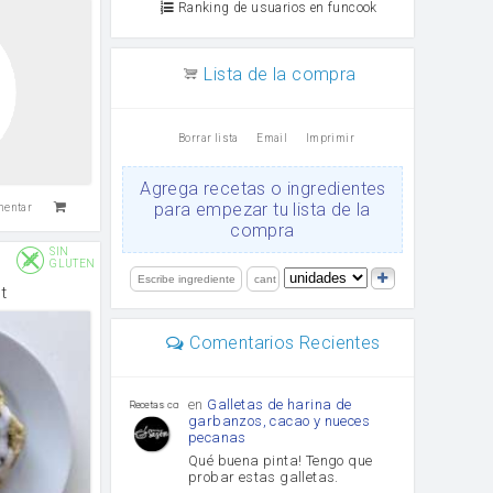
Ranking de usuarios en funcook
Lista de la compra
Borrar lista
Email
Imprimir
Agrega recetas o ingredientes
para empezar tu lista de la
mentar
compra
SIN
GLUTEN
t
Comentarios Recientes
en
Galletas de harina de
Recetas con sazon
garbanzos, cacao y nueces
pecanas
Qué buena pinta! Tengo que
probar estas galletas.