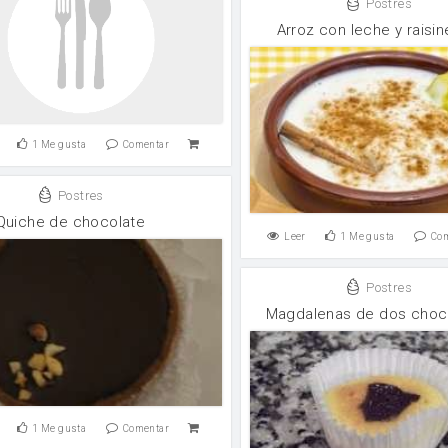
Postres
Arroz con leche y raisi
1
Me gusta
Comentar
Postres
Quiche de chocolate
Leer
1
Me gusta
Co
Postres
Magdalenas de dos choc
1
Me gusta
Comentar