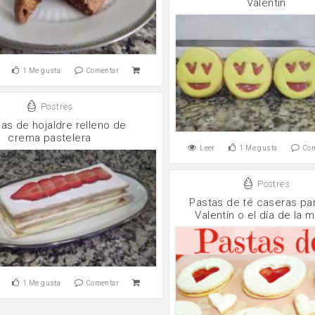
Valentín
1
Me gusta
Comentar
Postres
jas de hojaldre relleno de
crema pastelera
Leer
1
Me gusta
Co
Postres
Pastas de té caseras pa
Valentín o el día de la 
1
Me gusta
Comentar