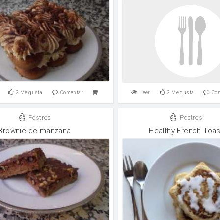
2
Me gusta
Comentar
Leer
2
Me gusta
Co
Postres
Postres
Brownie de manzana
Healthy French Toas