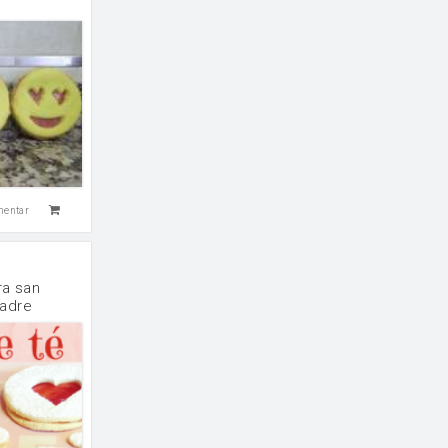
mentar
ra san
madre