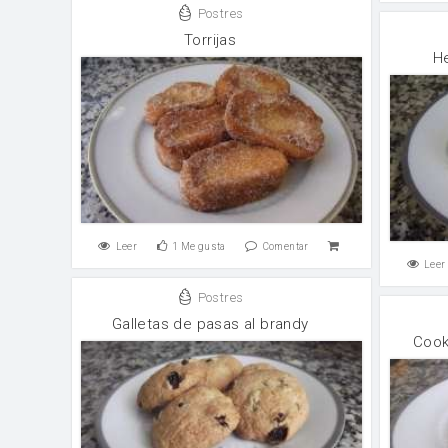
Postres
Torrijas
H
Leer
1
Me gusta
Comentar
Leer
Postres
Galletas de pasas al brandy
Cook