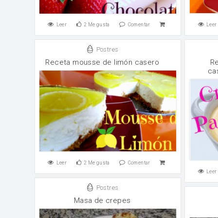
Leer
2
Me gusta
Comentar
Leer
Postres
Receta mousse de limón casero
Re
ca
Leer
2
Me gusta
Comentar
Leer
Postres
Masa de crepes