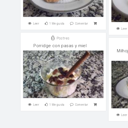
Leer
1
Me gusta
Comentar
Leer
Postres
Porridge con pasas y miel
Milho
Leer
1
Me gusta
Comentar
Leer