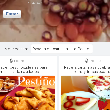
Olvidastes?
Entrar
s
Mejor Votadas
Recetas encontradas para:
Postres
Postres
Postres
acer pestiños,ideales para
Receta tarta masa quebr
mana santa,navidades
crema y fresas,exquis