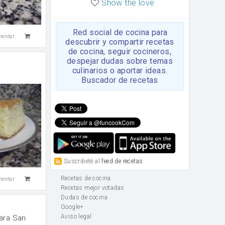
Show the love
Red social de cocina para
mentar
descubrir y compartir recetas
de cocina, seguir cocineros,
despejar dudas sobre temas
culinarios o aportar ideas.
Buscador de recetas
Suscribeté al
feed de recetas
Recetas de cocina
mentar
Recetas mejor votadas
Dudas de cocina
Google+
Aviso legal
ara San