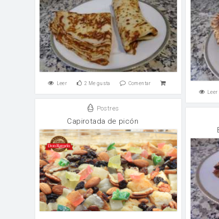
Leer
2
Me gusta
Comentar
Leer
Postres
Capirotada de picón