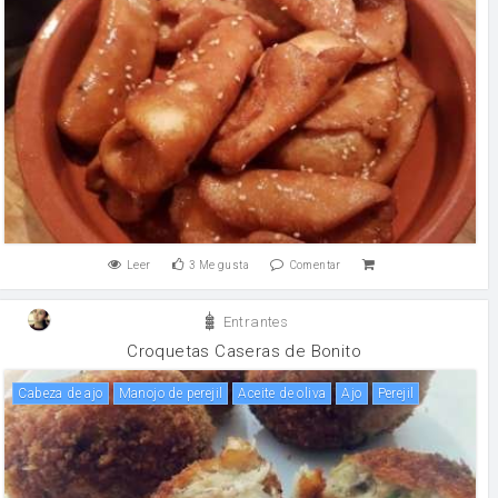
Leer
3
Me gusta
Comentar
Entrantes
Croquetas Caseras de Bonito
Cabeza de ajo
Manojo de perejil
aceite de oliva
ajo
perejil