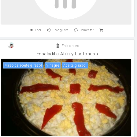
Leer
1
Me gusta
Comentar
Entrantes
Ensaladilla Atún y Lactonesa
Vaso de aceite girasol
vinagre
Aceite girasol