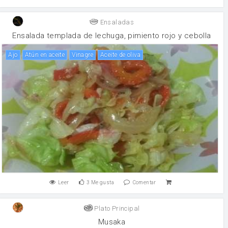
Ensaladas
Ensalada templada de lechuga, pimiento rojo y cebolla
ajo
Atún en aceite
vinagre
aceite de oliva
Leer
3
Me gusta
Comentar
Plato Principal
Musaka