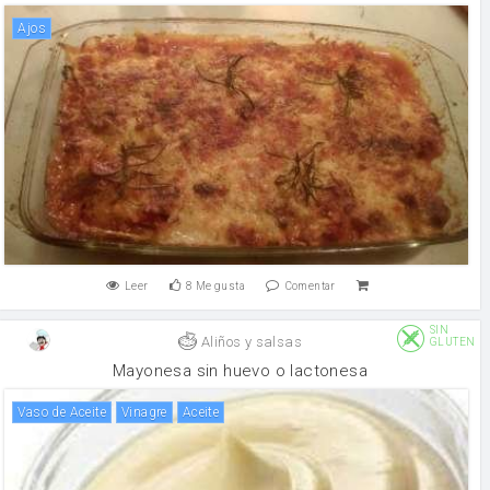
Ajos
Leer
8
Me gusta
Comentar
SIN
Aliños y salsas
GLUTEN
Mayonesa sin huevo o lactonesa
Vaso de Aceite
vinagre
aceite