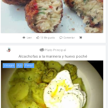
Leer
13
Me gusta
Comentar
Plato Principal
Alcachofas a la marinera y huevo poché
vinagre
ajo
perejil