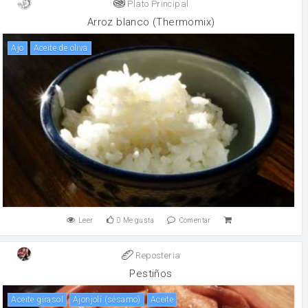
Plato Principal
Arroz blanco (Thermomix)
ajo
aceite de oliva
Leer
0
Me gusta
Comentar
Reposteria
Pestiños
Aceite girasol
Ajonjolí (sésamo)
aceite