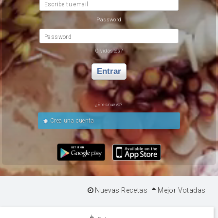
Escribe tu email
Password
Password
Olvidastes?
Entrar
¿Eres nuevo?
Crea una cuenta
Nuevas Recetas
Mejor Votadas