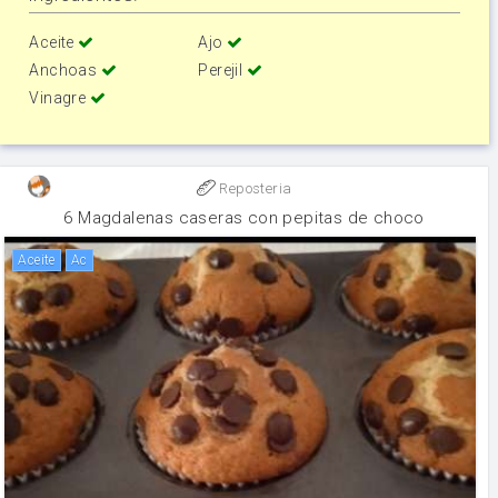
Aceite
Ajo
Anchoas
Perejil
Vinagre
Reposteria
6 Magdalenas caseras con pepitas de choco
aceite
ac