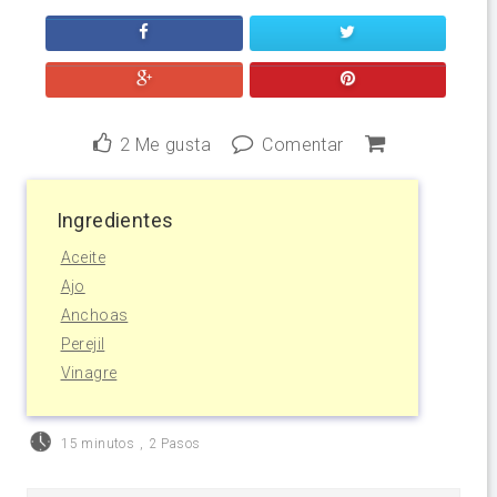
2
Me gusta
Comentar
Ingredientes
Aceite
Ajo
Anchoas
Perejil
Vinagre
15 minutos
,
2 Pasos