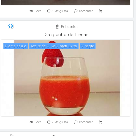
Leer
3
Me gusta
Comentar
Entrantes
Gazpacho de fresas
Diente de ajo
Aceite de Oliva Virgen Extra
vinagre
Leer
2
Me gusta
Comentar