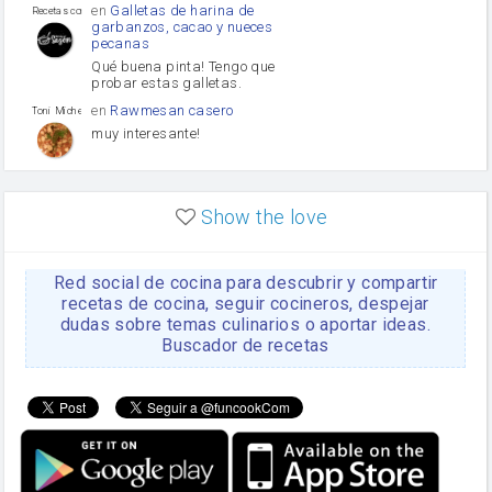
en
Galletas de harina de
Recetas con sazon
garbanzos, cacao y nueces
pecanas
Qué buena pinta! Tengo que
probar estas galletas.
en
Rawmesan casero
Toni Michel Caubet
muy interesante!
en
Lasaña casera fácil y
HOJALDROSA TV
rápida
Show the love
VIDEO EXPLIATIVO
https://youtu.be/J5e1ddxNWjk
Red social de cocina para descubrir y compartir
en
Gachas de la abuela
HOJALDROSA TV
Rosa
recetas de cocina, seguir cocineros, despejar
dudas sobre temas culinarios o aportar ideas.
https://youtu.be/Mz69gcVO3sI
Buscador de recetas
en
Receta Del Bizcocho
Rosa
Casero
Disculpa. En la foto aparece
el bizcocho de xoco y en el
apartado de los ingredientes
te has olvidado de poner la
cantidad q se debería de