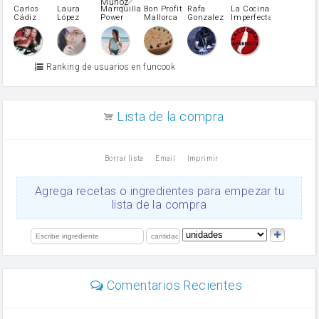
pimiento verde
Carlos
Laura
Mariquilla
Bon Profit
Rafa
La Cocina
Cádiz
López
Power
Mallorca
Gonzalez
Imperfecta
miel
Martínez
vino blanco
Azúcar glass
Azúcar moreno
Ranking de usuarios en funcook
Zumo de limón
arroz
canela en polvo
aceite de girasol
Lista de la compra
Dientes de ajo
vinagre
nata
Borrar lista
Email
Imprimir
Cacao en polvo
queso rallado
Ajos
Agrega recetas o ingredientes para empezar tu
Levadura
lista de la compra
salsa de soja
orégano
limón
perejil
carne picada
Diente de ajo
Comentarios Recientes
mayonesa
Tomates
Puerro