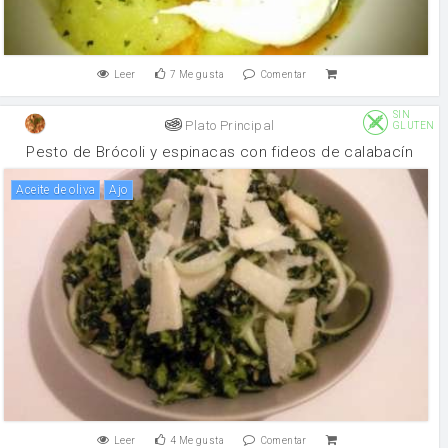
Leer
7
Me gusta
Comentar
SIN
Plato Principal
GLUTEN
Pesto de Brócoli y espinacas con fideos de calabacín
aceite de oliva
ajo
Leer
4
Me gusta
Comentar