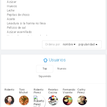
Azúcar
huevos
leche
Pepitas de choco
aceite
Levadura si la harina no lleva
Pellizco de sal
Azúcar avainillado
Harina de reposteria con levadura
harina
Ordena por:
nombre
popularidad
cebolla
mantequilla
ajo
aceite de oliva
Usuarios
huevo
zanahoria
Top
Nuevos
tomate
levadura en polvo
Siguiendo
Opcional: Azúcar avainillado
Opcional: Ron o Whisky
Harina para bizcocho
Roberto
Toni
Roberto
Recetas
Fernando
Cathy
azucar
Michel
Perez
Cocina
Vicente
Pérez
Caubet
Muñoz
patatas
pimiento rojo
Pimentón