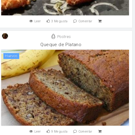
Leer
3
Me gusta
Comentar
Postres
Queque de Platano
huevos
Leer
9
Me gusta
Comentar