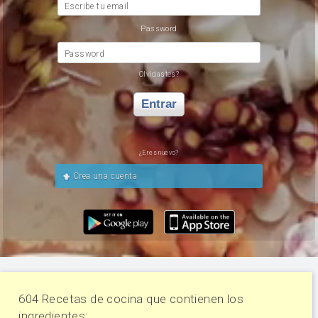
Escribe tu email
Password
Password
Olvidastes?
Entrar
¿Eres nuevo?
Crea una cuenta
604 Recetas de cocina que contienen los
ingredientes: