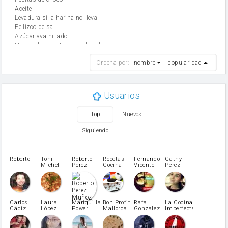
aceite
Levadura si la harina no lleva
Pellizco de sal
Azúcar avainillado
Harina de reposteria con levadura
harina
Ordena por:
nombre
popularidad
cebolla
mantequilla
ajo
aceite de oliva
Usuarios
huevo
zanahoria
Top
Nuevos
tomate
levadura en polvo
Siguiendo
Opcional: Azúcar avainillado
Opcional: Ron o Whisky
Harina para bizcocho
Roberto
Toni
Roberto
Recetas
Fernando
Cathy
azucar
Michel
Perez
Cocina
Vicente
Pérez
Caubet
Muñoz
patatas
pimiento rojo
Pimentón
pimiento verde
Carlos
Laura
Mariquilla
Bon Profit
Rafa
La Cocina
Cádiz
López
Power
Mallorca
Gonzalez
Imperfecta
miel
Martínez
vino blanco