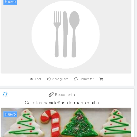
huevo
Leer
2
Me gusta
Comentar
Reposteria
Galletas navideñas de mantequilla
huevo