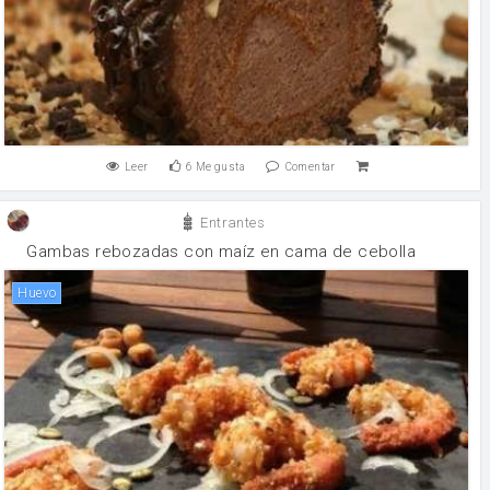
Leer
6
Me gusta
Comentar
Entrantes
Gambas rebozadas con maíz en cama de cebolla
huevo