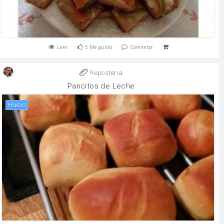
Leer
5
Me gusta
Comentar
Reposteria
Pancitos de Leche
huevo