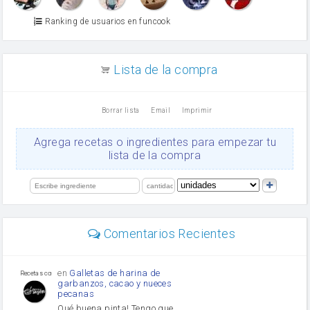
Azúcar glass
Azúcar moreno
Ranking de usuarios en funcook
Zumo de limón
arroz
canela en polvo
aceite de girasol
Lista de la compra
Dientes de ajo
vinagre
nata
Borrar lista
Email
Imprimir
Cacao en polvo
queso rallado
Ajos
Agrega recetas o ingredientes para empezar tu
salsa de soja
lista de la compra
orégano
Levadura
limón
perejil
carne picada
mayonesa
Comentarios Recientes
Diente de ajo
Tomates
Puerro
en
Galletas de harina de
Recetas con sazon
garbanzos, cacao y nueces
pecanas
Qué buena pinta! Tengo que