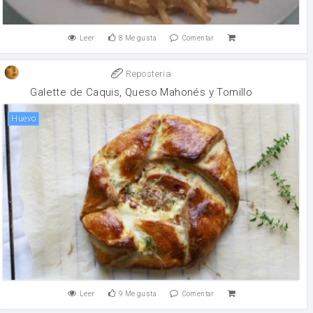
Leer
8
Me gusta
Comentar
Reposteria
Galette de Caquis, Queso Mahonés y Tomillo
huevo
Leer
9
Me gusta
Comentar