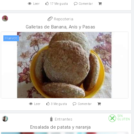
Leer
17
Me gusta
Comentar
Reposteria
Galletas de Banana, Anís y Pasas
huevos
Leer
3
Me gusta
Comentar
SIN
Entrantes
GLUTEN
Ensalada de patata y naranja