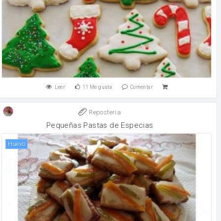
Leer
11
Me gusta
Comentar
Reposteria
Pequeñas Pastas de Especias
huevo