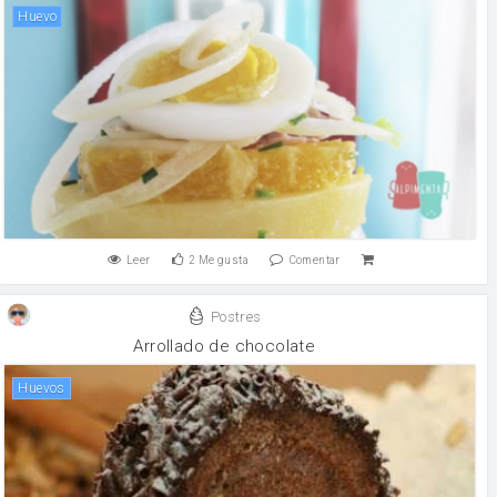
huevo
Leer
2
Me gusta
Comentar
Postres
Arrollado de chocolate
huevos