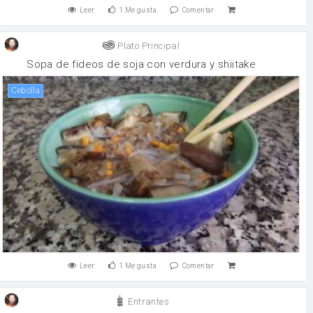
Leer
1
Me gusta
Comentar
Plato Principal
Sopa de fideos de soja con verdura y shiitake
cebolla
Leer
1
Me gusta
Comentar
Entrantes