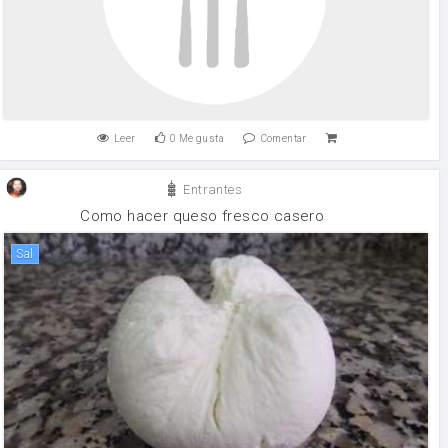
Leer
0
Me gusta
Comentar
Entrantes
Como hacer queso fresco casero
sal