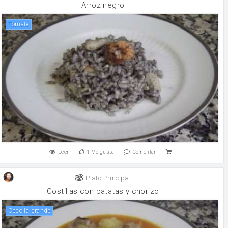
Arroz negro
tomate
Leer
1
Me gusta
Comentar
Plato Principal
Costillas con patatas y chorizo
Cebolla grande