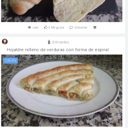
Leer
0
Me gusta
Comentar
Entrantes
Hojaldre relleno de verduras con forma de espiral
cebolla