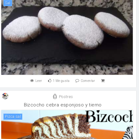
sal
Leer
1
Me gusta
Comentar
Postres
Bizcocho cebra esponjoso y tierno
pizca sal