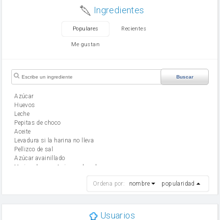
Ingredientes
Populares
Recientes
Me gustan
Buscar
Azúcar
huevos
leche
Pepitas de choco
aceite
Levadura si la harina no lleva
Pellizco de sal
Azúcar avainillado
Harina de reposteria con levadura
harina
Ordena por:
nombre
popularidad
cebolla
mantequilla
ajo
aceite de oliva
Usuarios
huevo