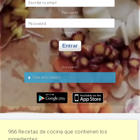
Escribe tu email
Password
Password
Olvidastes?
Entrar
¿Eres nuevo?
Crea una cuenta
966 Recetas de cocina que contienen los
ingredientes: