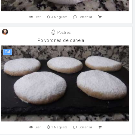
Leer
3
Me gusta
Comentar
Postres
Polvorones de canela
sal
Leer
1
Me gusta
Comentar