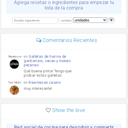
Ajos
Agrega recetas o ingredientes para empezar tu
Levadura
lista de la compra
salsa de soja
orégano
limón
perejil
carne picada
Diente de ajo
Comentarios Recientes
mayonesa
Tomates
Puerro
en
Galletas de harina de
Recetas con sazon
garbanzos, cacao y nueces
pecanas
Qué buena pinta! Tengo que
probar estas galletas.
en
Rawmesan casero
Toni Michel Caubet
muy interesante!
en
Lasaña casera fácil y
HOJALDROSA TV
rápida
Show the love
VIDEO EXPLIATIVO
https://youtu.be/J5e1ddxNWjk
Red social de cocina para descubrir y compartir
en
Gachas de la abuela
HOJALDROSA TV