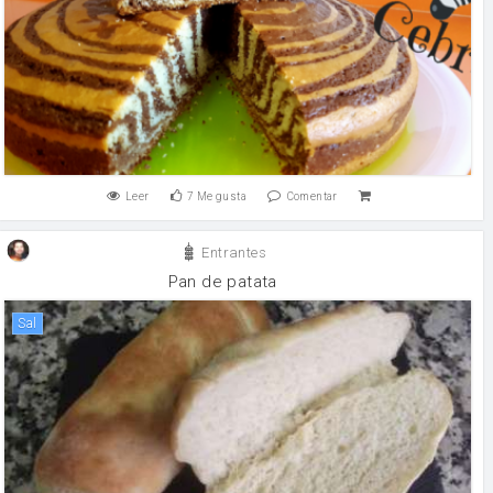
Leer
7
Me gusta
Comentar
Entrantes
Pan de patata
sal