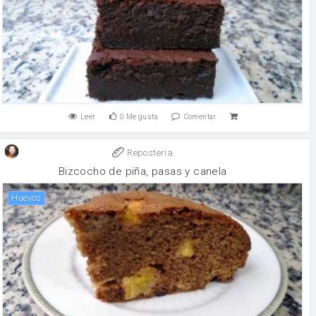
Leer
0
Me gusta
Comentar
Reposteria
Bizcocho de piña, pasas y canela
huevos