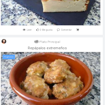
Leer
0
Me gusta
Comentar
Plato Principal
Repápalos extremeños
huevos