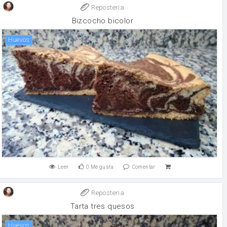
Reposteria
Bizcocho bicolor
huevos
Leer
0
Me gusta
Comentar
Reposteria
Tarta tres quesos
huevos