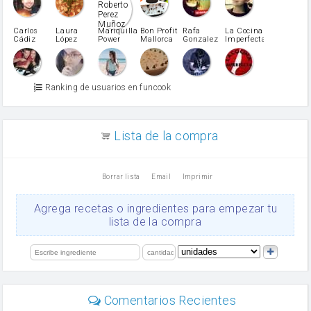
pimiento rojo
Pimentón
pimiento verde
Carlos
Laura
Mariquilla
Bon Profit
Rafa
La Cocina
Cádiz
López
Power
Mallorca
Gonzalez
Imperfecta
miel
Martínez
vino blanco
Azúcar glass
Azúcar moreno
Ranking de usuarios en funcook
Zumo de limón
arroz
canela en polvo
aceite de girasol
Lista de la compra
Dientes de ajo
vinagre
nata
Borrar lista
Email
Imprimir
Cacao en polvo
queso rallado
Ajos
Agrega recetas o ingredientes para empezar tu
orégano
lista de la compra
Levadura
salsa de soja
limón
perejil
carne picada
Diente de ajo
Comentarios Recientes
mayonesa