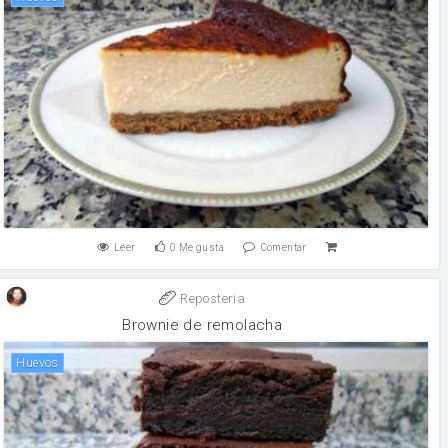
Leer
0
Me gusta
Comentar
Reposteria
Brownie de remolacha
huevos