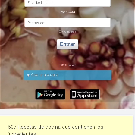
Escribe tu email
Password
Password
Olvidastes?
Entrar
¿Eres nuevo?
Crea una cuenta
607 Recetas de cocina que contienen los
ingredientes: