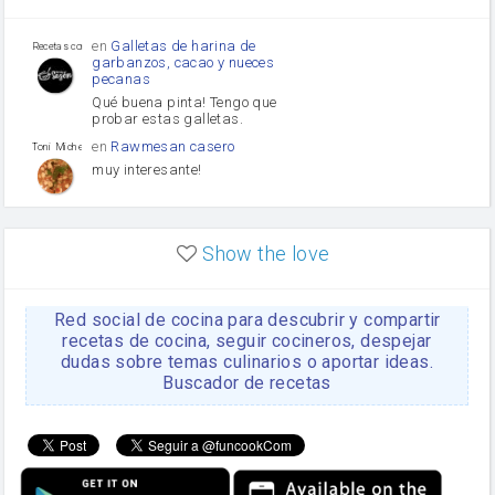
Tomates
Puerro
en
Galletas de harina de
Recetas con sazon
garbanzos, cacao y nueces
pecanas
Qué buena pinta! Tengo que
probar estas galletas.
en
Rawmesan casero
Toni Michel Caubet
muy interesante!
en
Lasaña casera fácil y
HOJALDROSA TV
rápida
Show the love
VIDEO EXPLIATIVO
https://youtu.be/J5e1ddxNWjk
Red social de cocina para descubrir y compartir
en
Gachas de la abuela
HOJALDROSA TV
Rosa
recetas de cocina, seguir cocineros, despejar
dudas sobre temas culinarios o aportar ideas.
https://youtu.be/Mz69gcVO3sI
Buscador de recetas
en
Receta Del Bizcocho
Rosa
Casero
Disculpa. En la foto aparece
el bizcocho de xoco y en el
apartado de los ingredientes