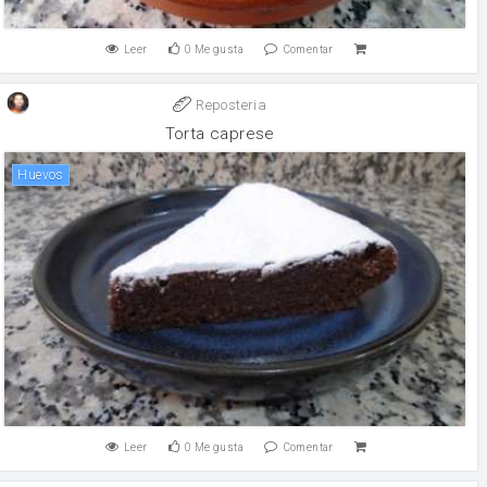
Leer
0
Me gusta
Comentar
Reposteria
Torta caprese
huevos
Leer
0
Me gusta
Comentar