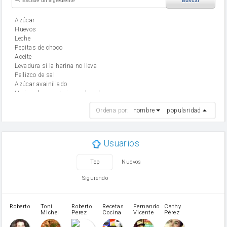
Buscar
Azúcar
huevos
leche
Pepitas de choco
aceite
Levadura si la harina no lleva
Pellizco de sal
Azúcar avainillado
Harina de reposteria con levadura
harina
Ordena por:
nombre
popularidad
cebolla
mantequilla
ajo
aceite de oliva
Usuarios
huevo
zanahoria
Top
Nuevos
tomate
levadura en polvo
Siguiendo
Opcional: Ron o Whisky
Harina para bizcocho
Opcional: Azúcar avainillado
Roberto
Toni
Roberto
Recetas
Fernando
Cathy
azucar
Michel
Perez
Cocina
Vicente
Pérez
Caubet
Muñoz
patatas