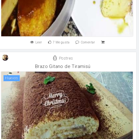
Leer
7
Me gusta
Comentar
Postres
Brazo Gitano de Tiramisú
huevos