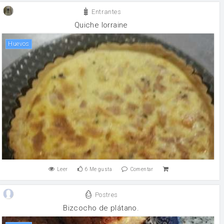
Entrantes
Quiche lorraine
huevos
Leer
6
Me gusta
Comentar
Postres
Bizcocho de plátano.