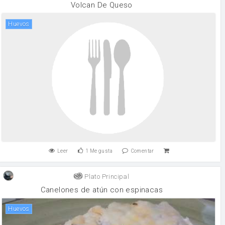
Volcan De Queso
huevos
Leer
1
Me gusta
Comentar
Plato Principal
Canelones de atún con espinacas
huevos