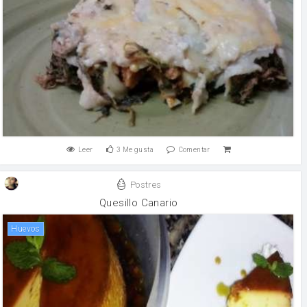
Leer
3
Me gusta
Comentar
Postres
Quesillo Canario
huevos