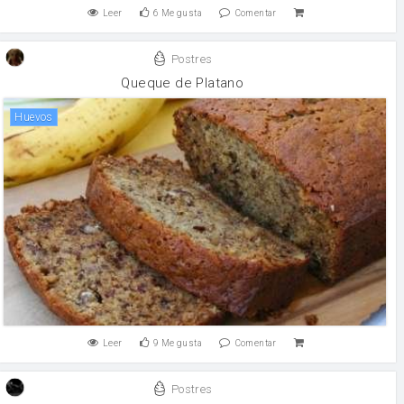
Leer
6
Me gusta
Comentar
Postres
Queque de Platano
huevos
Leer
9
Me gusta
Comentar
Postres