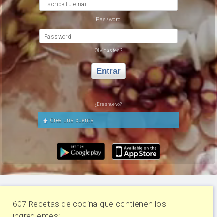
Escribe tu email
Password
Password
Olvidastes?
Entrar
¿Eres nuevo?
Crea una cuenta
607 Recetas de cocina que contienen los
ingredientes: