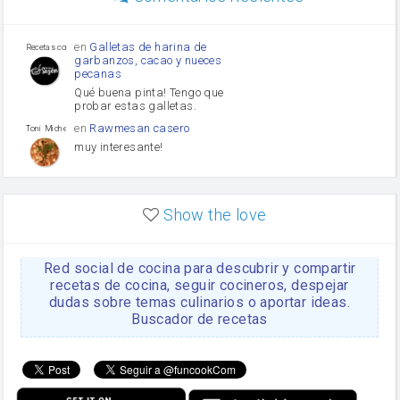
mayonesa
Tomates
Puerro
en
Galletas de harina de
Recetas con sazon
garbanzos, cacao y nueces
pecanas
Qué buena pinta! Tengo que
probar estas galletas.
en
Rawmesan casero
Toni Michel Caubet
muy interesante!
en
Lasaña casera fácil y
HOJALDROSA TV
rápida
Show the love
VIDEO EXPLIATIVO
https://youtu.be/J5e1ddxNWjk
Red social de cocina para descubrir y compartir
en
Gachas de la abuela
HOJALDROSA TV
Rosa
recetas de cocina, seguir cocineros, despejar
dudas sobre temas culinarios o aportar ideas.
https://youtu.be/Mz69gcVO3sI
Buscador de recetas
en
Receta Del Bizcocho
Rosa
Casero
Disculpa. En la foto aparece
el bizcocho de xoco y en el
apartado de los ingredientes