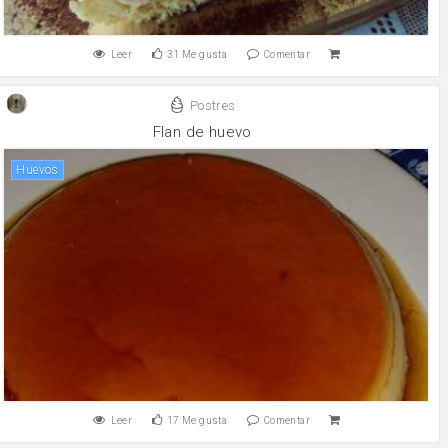
Leer
31
Me gusta
Comentar
Postres
Flan de huevo
huevos
Leer
17
Me gusta
Comentar