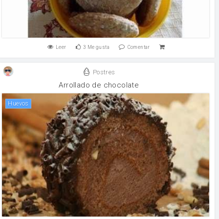
Leer
3
Me gusta
Comentar
Postres
Arrollado de chocolate
huevos