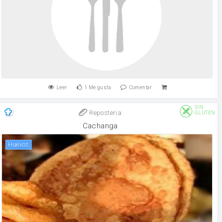
Leer
1
Me gusta
Comentar
SIN
Reposteria
GLUTEN
Cachanga
huevos