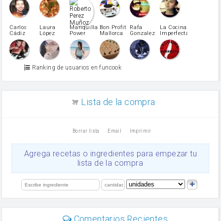
pimiento rojo
Pimentón
pimiento verde
Carlos
Laura
Mariquilla
Bon Profit
Rafa
La Cocina
Cádiz
López
Power
Mallorca
Gonzalez
Imperfecta
miel
Martínez
vino blanco
Azúcar glass
Azúcar moreno
Ranking de usuarios en funcook
Zumo de limón
arroz
canela en polvo
aceite de girasol
Lista de la compra
Dientes de ajo
vinagre
nata
Borrar lista
Email
Imprimir
Cacao en polvo
queso rallado
Ajos
Agrega recetas o ingredientes para empezar tu
salsa de soja
lista de la compra
orégano
Levadura
limón
perejil
carne picada
Diente de ajo
Comentarios Recientes