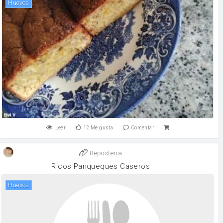
huevos
Leer
12
Me gusta
Comentar
Reposteria
Ricos Panqueques Caseros
huevos