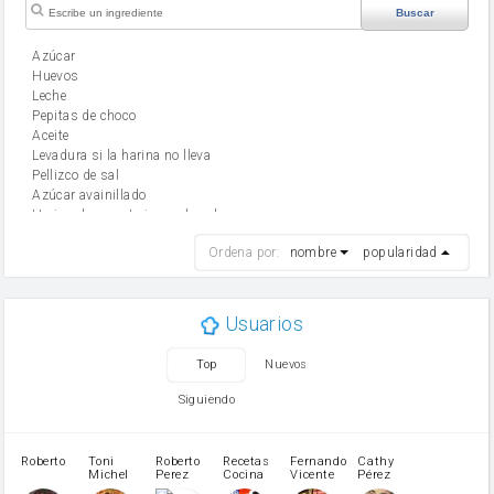
Buscar
Azúcar
huevos
leche
Pepitas de choco
aceite
Levadura si la harina no lleva
Pellizco de sal
Azúcar avainillado
Harina de reposteria con levadura
harina
Ordena por:
nombre
popularidad
cebolla
mantequilla
ajo
aceite de oliva
Usuarios
huevo
zanahoria
Top
Nuevos
tomate
levadura en polvo
Siguiendo
Opcional: Ron o Whisky
Harina para bizcocho
Opcional: Azúcar avainillado
Roberto
Toni
Roberto
Recetas
Fernando
Cathy
azucar
Michel
Perez
Cocina
Vicente
Pérez
Caubet
Muñoz
patatas