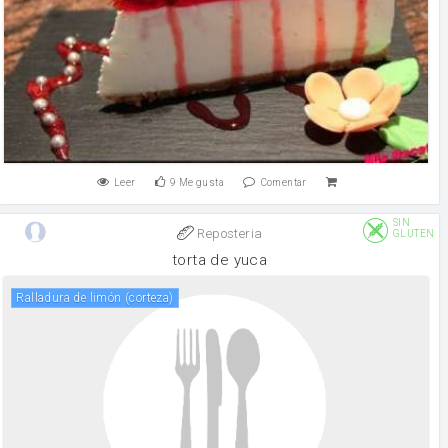
Leer
9
Me gusta
Comentar
SIN
Reposteria
GLUTEN
torta de yuca
ralladura de limón (corteza)