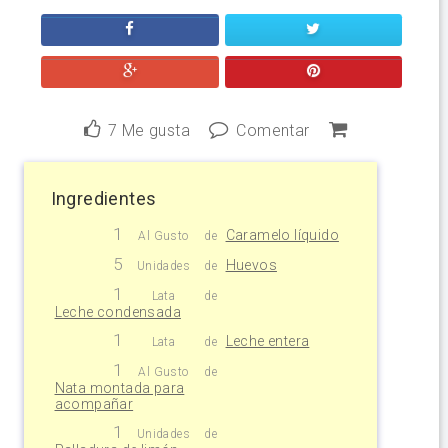
7
Me gusta
Comentar
Ingredientes
1
Caramelo líquido
Al Gusto
de
5
Huevos
Unidades
de
1
Lata
de
Leche condensada
1
Leche entera
Lata
de
1
Al Gusto
de
Nata montada para
acompañar
1
Unidades
de