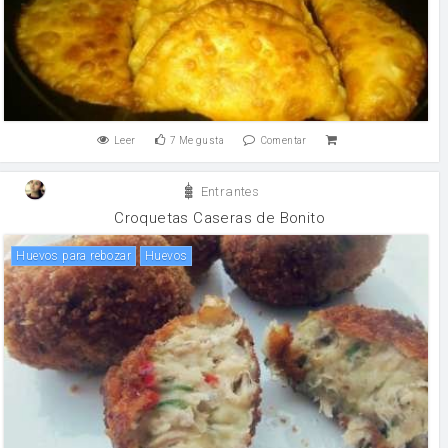
Leer
7
Me gusta
Comentar
Entrantes
Croquetas Caseras de Bonito
Huevos para rebozar
huevos