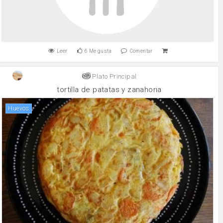
Leer
6
Me gusta
Comentar
Plato Principal
tortilla de patatas y zanahoria
huevos