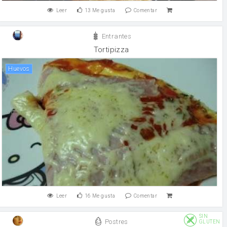
Leer
13
Me gusta
Comentar
Entrantes
Tortipizza
huevos
Leer
16
Me gusta
Comentar
SIN
Postres
GLUTEN