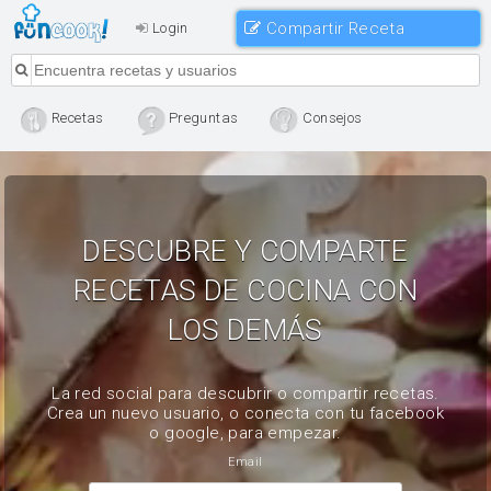
Compartir Receta
Login
Recetas
Preguntas
Consejos
DESCUBRE Y COMPARTE
RECETAS DE COCINA CON
LOS DEMÁS
La red social para descubrir o compartir recetas.
Crea un nuevo usuario, o conecta con tu facebook
o google, para empezar.
Email