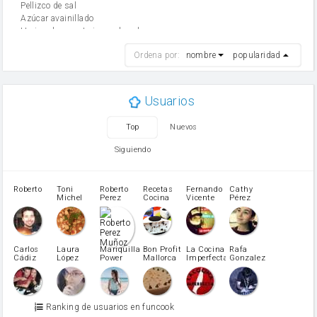
Pellizco de sal
Azúcar avainillado
Harina de reposteria con levadura
harina
Ordena por:
nombre
popularidad
cebolla
mantequilla
ajo
aceite de oliva
Usuarios
huevo
zanahoria
Top
Nuevos
tomate
levadura en polvo
Siguiendo
Opcional: Ron o Whisky
Harina para bizcocho
Opcional: Azúcar avainillado
Roberto
Toni
Roberto
Recetas
Fernando
Cathy
azucar
Michel
Perez
Cocina
Vicente
Pérez
Caubet
Muñoz
patatas
pimiento rojo
Pimentón
pimiento verde
Carlos
Laura
Mariquilla
Bon Profit
La Cocina
Rafa
Cádiz
López
Power
Mallorca
Imperfecta
Gonzalez
miel
Martínez
vino blanco
Azúcar glass
Azúcar moreno
Ranking de usuarios en funcook
Zumo de limón