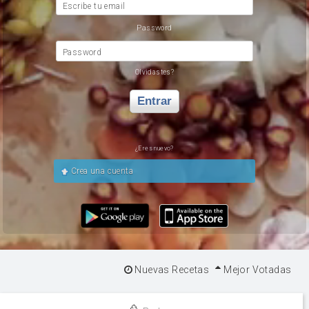
Escribe tu email
Password
Password
Olvidastes?
Entrar
¿Eres nuevo?
Crea una cuenta
Nuevas Recetas
Mejor Votadas