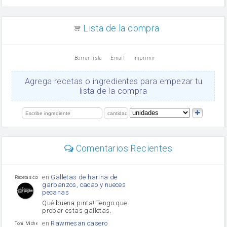
arroz
canela en polvo
aceite de girasol
Lista de la compra
Dientes de ajo
vinagre
nata
Borrar lista
Email
Imprimir
Cacao en polvo
queso rallado
Ajos
Agrega recetas o ingredientes para empezar tu
salsa de soja
lista de la compra
orégano
Levadura
limón
perejil
carne picada
mayonesa
Comentarios Recientes
Diente de ajo
Tomates
Puerro
en
Galletas de harina de
Recetas con sazon
garbanzos, cacao y nueces
pecanas
Qué buena pinta! Tengo que
probar estas galletas.
en
Rawmesan casero
Toni Michel Caubet