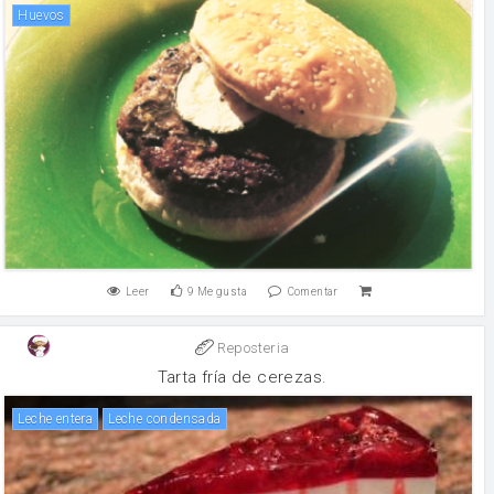
huevos
Leer
9
Me gusta
Comentar
Reposteria
Tarta fría de cerezas.
leche entera
leche condensada