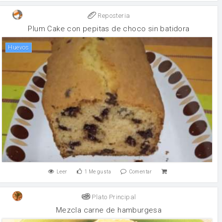
Reposteria
Plum Cake con pepitas de choco sin batidora
huevos
Leer
1
Me gusta
Comentar
Plato Principal
Mezcla carne de hamburgesa