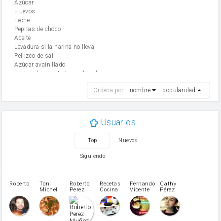
Azúcar
huevos
leche
Pepitas de choco
aceite
Levadura si la harina no lleva
Pellizco de sal
Azúcar avainillado
Harina de reposteria con levadura
harina
Ordena por:
nombre
popularidad
cebolla
mantequilla
ajo
aceite de oliva
Usuarios
huevo
zanahoria
Top
Nuevos
tomate
levadura en polvo
Siguiendo
Opcional: Azúcar avainillado
Opcional: Ron o Whisky
Harina para bizcocho
Roberto
Toni
Roberto
Recetas
Fernando
Cathy
azucar
Michel
Perez
Cocina
Vicente
Pérez
Caubet
Muñoz
patatas
pimiento rojo
Pimentón