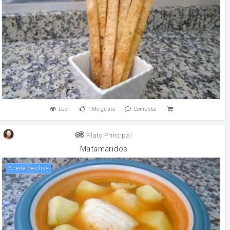
Leer
1
Me gusta
Comentar
Plato Principal
Matamaridos
aceite de oliva