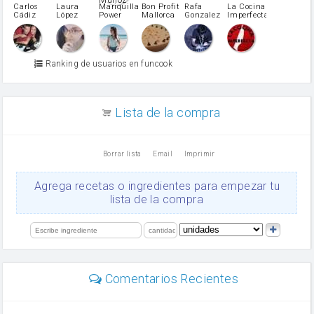
pimiento verde
Carlos
Laura
Mariquilla
Bon Profit
Rafa
La Cocina
Cádiz
López
Power
Mallorca
Gonzalez
Imperfecta
miel
Martínez
vino blanco
Azúcar glass
Azúcar moreno
Ranking de usuarios en funcook
Zumo de limón
arroz
canela en polvo
aceite de girasol
Lista de la compra
Dientes de ajo
vinagre
nata
Borrar lista
Email
Imprimir
Cacao en polvo
queso rallado
Ajos
Agrega recetas o ingredientes para empezar tu
Levadura
lista de la compra
salsa de soja
orégano
limón
perejil
carne picada
Diente de ajo
Comentarios Recientes
mayonesa
Tomates
Puerro