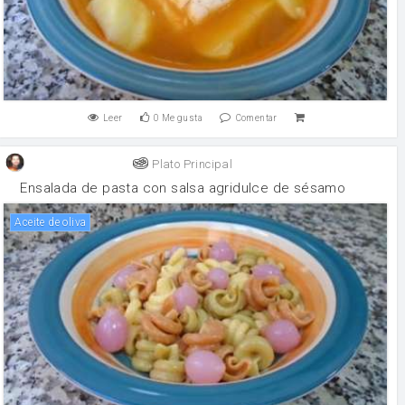
Leer
0
Me gusta
Comentar
Plato Principal
Ensalada de pasta con salsa agridulce de sésamo
aceite de oliva