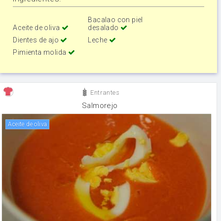
Bacalao con piel
Aceite de oliva
desalado
Dientes de ajo
Leche
Pimienta molida
Entrantes
Salmorejo
aceite de oliva