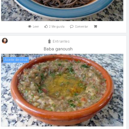
Leer
2
Me gusta
Comentar
Entrantes
Baba ganoush
aceite de oliva