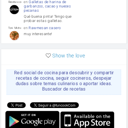
en
Galletas de harina de
Recetas con sazon
garbanzos, cacao y nueces
pecanas
Qué buena pinta! Tengo que
probar estas galletas.
en
Rawmesan casero
Toni Michel Caubet
muy interesante!
en
Lasaña casera fácil y
HOJALDROSA TV
rápida
Show the love
VIDEO EXPLIATIVO
https://youtu.be/J5e1ddxNWjk
Red social de cocina para descubrir y compartir
en
Gachas de la abuela
HOJALDROSA TV
Rosa
recetas de cocina, seguir cocineros, despejar
dudas sobre temas culinarios o aportar ideas.
https://youtu.be/Mz69gcVO3sI
Buscador de recetas
en
Receta Del Bizcocho
Rosa
Casero
Disculpa. En la foto aparece
el bizcocho de xoco y en el
apartado de los ingredientes
te has olvidado de poner la
cantidad q se debería de
poner. Gracias. Rosa