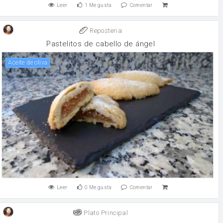
Leer
1
Me gusta
Comentar
Reposteria
Pastelitos de cabello de ángel
aceite de oliva
Leer
0
Me gusta
Comentar
Plato Principal