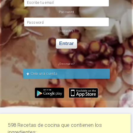
Escribe tu email
Password
Password
Olvidastes?
Entrar
¿Eres nuevo?
Crea una cuenta
598 Recetas de cocina que contienen los
ingredientes: