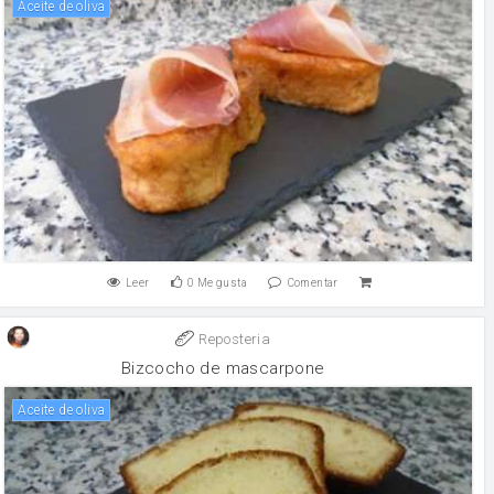
aceite de oliva
Leer
0
Me gusta
Comentar
Reposteria
Bizcocho de mascarpone
aceite de oliva