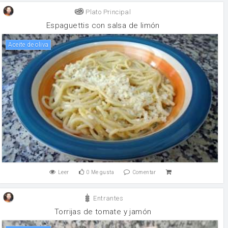
Plato Principal
Espaguettis con salsa de limón
aceite de oliva
Leer
0
Me gusta
Comentar
Entrantes
Torrijas de tomate y jamón