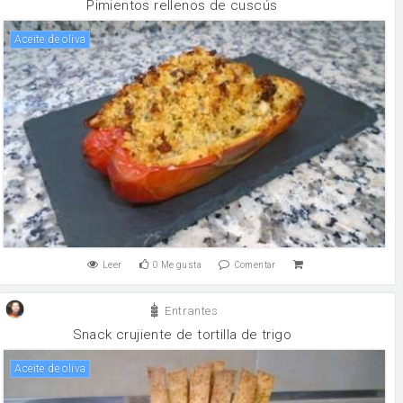
Pimientos rellenos de cuscús
aceite de oliva
Leer
0
Me gusta
Comentar
Entrantes
Snack crujiente de tortilla de trigo
aceite de oliva