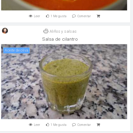
Leer
1
Me gusta
Comentar
Aliños y salsas
Salsa de cilantro
aceite de oliva
Leer
1
Me gusta
Comentar