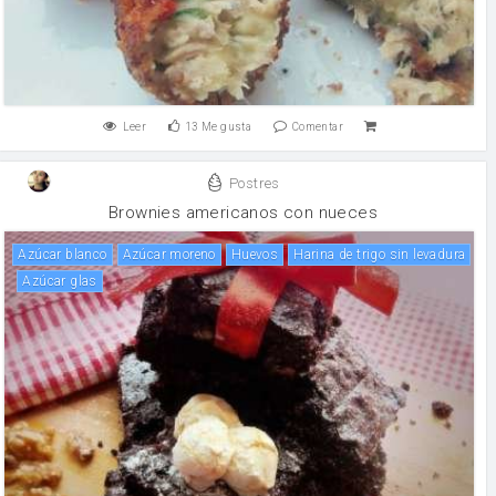
Leer
13
Me gusta
Comentar
Postres
Brownies americanos con nueces
Azúcar blanco
Azúcar moreno
huevos
Harina de trigo sin levadura
azúcar glas