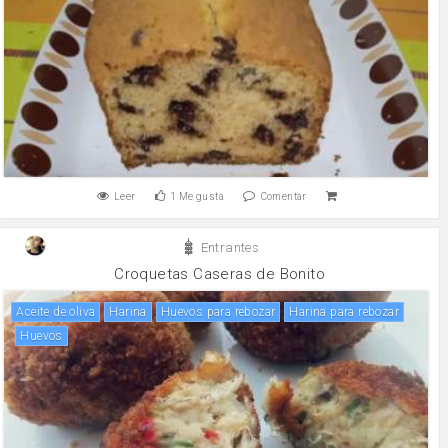
Leer
1
Me gusta
Comentar
Entrantes
Croquetas Caseras de Bonito
aceite de oliva
harina
Huevos para rebozar
Harina para rebozar
huevos