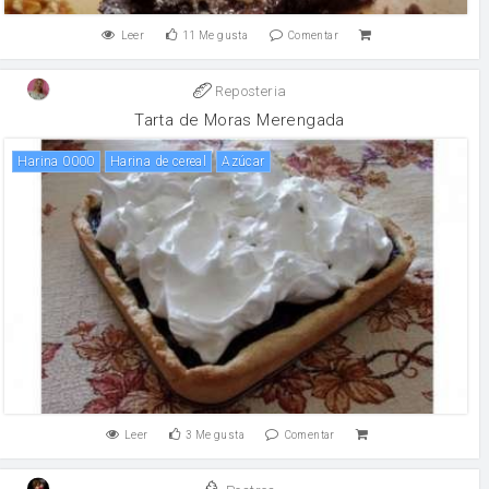
Leer
11
Me gusta
Comentar
Reposteria
Tarta de Moras Merengada
Harina 0000
Harina de cereal
Azúcar
Leer
3
Me gusta
Comentar