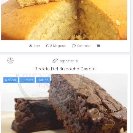
Leer
8
Me gusta
Comentar
Reposteria
Receta Del Bizcocho Casero
Azúcar
huevos
harina