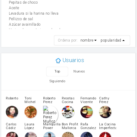
Pepitas de choco
aceite
Levadura si la harina no lleva
Pellizco de sal
Azúcar avainillado
Harina de reposteria con levadura
harina
Ordena por:
nombre
popularidad
cebolla
mantequilla
ajo
aceite de oliva
Usuarios
huevo
zanahoria
Top
Nuevos
tomate
levadura en polvo
Siguiendo
Harina para bizcocho
Opcional: Azúcar avainillado
Opcional: Ron o Whisky
Roberto
Toni
Roberto
Recetas
Fernando
Cathy
azucar
Michel
Perez
Cocina
Vicente
Pérez
Caubet
Muñoz
patatas
pimiento rojo
Pimentón
pimiento verde
Carlos
Laura
Mariquilla
Bon Profit
Rafa
La Cocina
Cádiz
López
Power
Mallorca
Gonzalez
Imperfecta
miel
Martínez
vino blanco