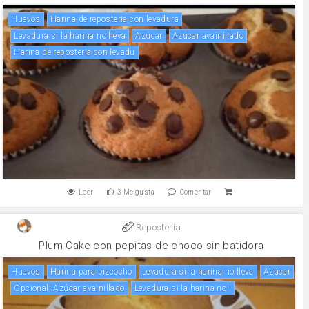
huevos
Harina de reposteria con levadura
Levadura si la harina no lleva
Azúcar
Azúcar avainillado
Harina de reposteria con levadu
Leer
3
Me gusta
Comentar
Reposteria
Plum Cake con pepitas de choco sin batidora
huevos
Harina para bizcocho
Levadura si la harina no lleva
Azúcar
Opcional: Azúcar avainillado
Levadura si la harina no l