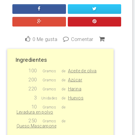
0
Me gusta
Comentar
Ingredientes
100
Aceite de oliva
Gramos
de
200
Azúcar
Gramos
de
220
Harina
Gramos
de
3
Huevos
Unidades
de
10
Gramos
de
Levadura en polvo
250
Gramos
de
Queso Mascarpone