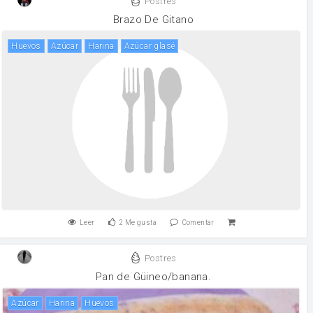
Postres
Brazo De Gitano
huevos
Azúcar
harina
azúcar glasé
Leer
2
Me gusta
Comentar
Postres
Pan de Güineo/banana.
Azúcar
harina
huevos