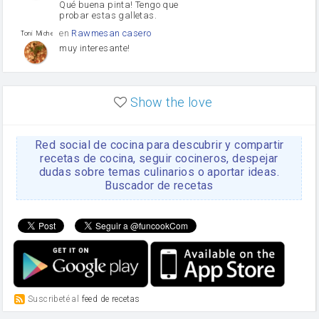
Qué buena pinta! Tengo que
probar estas galletas.
en
Rawmesan casero
Toni Michel Caubet
muy interesante!
en
Lasaña casera fácil y
HOJALDROSA TV
rápida
Show the love
VIDEO EXPLIATIVO
https://youtu.be/J5e1ddxNWjk
Red social de cocina para descubrir y compartir
en
Gachas de la abuela
HOJALDROSA TV
Rosa
recetas de cocina, seguir cocineros, despejar
dudas sobre temas culinarios o aportar ideas.
https://youtu.be/Mz69gcVO3sI
Buscador de recetas
en
Receta Del Bizcocho
Rosa
Casero
Disculpa. En la foto aparece
el bizcocho de xoco y en el
apartado de los ingredientes
te has olvidado de poner la
cantidad q se debería de
poner. Gracias. Rosa
en
6 Magdalenas caseras
Suscribeté al
feed de recetas
Rosa
con pepitas de choco