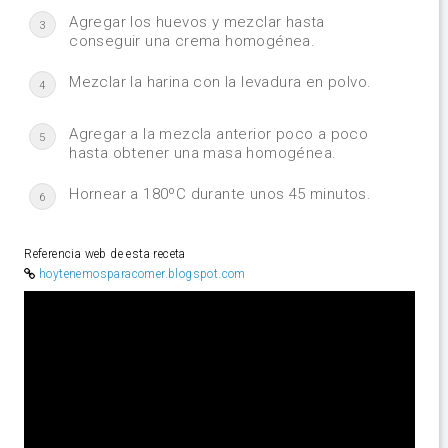
Agregar los huevos y mezclar hasta
3
conseguir una crema homogénea.
Mezclar la harina con la levadura en polvo.
4
Agregar a la mezcla anterior poco a poco
5
hasta obtener una masa homogénea.
Hornear a 180ºC durante unos 45 minutos.
6
Referencia web de esta receta
hoytenemosparacomer.blogspot.com
Video