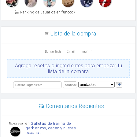
Azúcar glass
Azúcar moreno
Ranking de usuarios en funcook
Zumo de limón
arroz
canela en polvo
aceite de girasol
Lista de la compra
Dientes de ajo
vinagre
nata
Borrar lista
Email
Imprimir
Cacao en polvo
queso rallado
Ajos
Agrega recetas o ingredientes para empezar tu
Levadura
lista de la compra
salsa de soja
orégano
limón
perejil
carne picada
Diente de ajo
Comentarios Recientes
mayonesa
Tomates
Puerro
en
Galletas de harina de
Recetas con sazon
garbanzos, cacao y nueces
pecanas