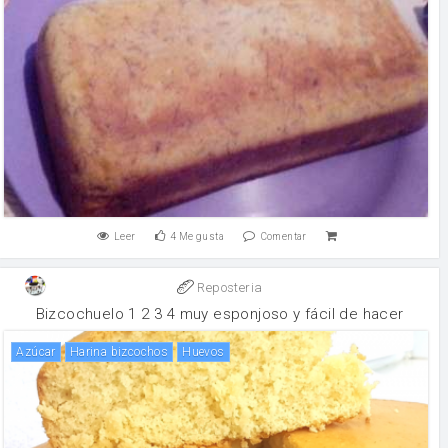
Leer
4
Me gusta
Comentar
Reposteria
Bizcochuelo 1 2 3 4 muy esponjoso y fácil de hacer
Azúcar
harina bizcochos
huevos