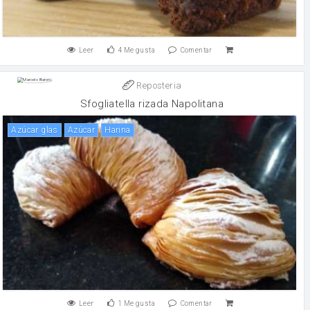
Leer
4
Me gusta
Comentar
Reposteria
Sfogliatella rizada Napolitana
azúcar glas
Azúcar
harina
Leer
1
Me gusta
Comentar