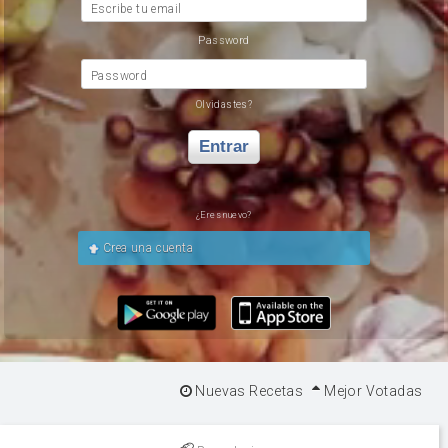
Escribe tu email
Password
Password
Olvidastes?
Entrar
¿Eres nuevo?
Crea una cuenta
Nuevas Recetas
Mejor Votadas