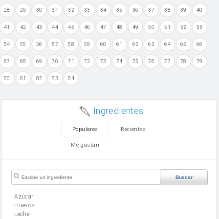
28
29
30
31
32
33
34
35
36
37
38
39
40
41
42
43
44
45
46
47
48
49
50
51
52
53
54
55
56
57
58
59
60
61
62
63
64
65
66
67
68
69
70
71
72
73
74
75
76
77
78
79
80
81
82
83
84
Ingredientes
Populares
Recientes
Me gustan
Buscar
Azúcar
huevos
leche