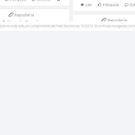
Leer
4
Me gusta
Co
Reposteria
Reposteria
Bolitas de Canela
ción en esta web, en cumplimiento del Real Decreto-ley 13/2012. Si continúa navegando con
Tarta fría de cereza
leche entera
leche condensada
10
Me gusta
Comentar
Leer
9
Me gusta
Co
Postres
Postres
Flan Casero Canelle
Torta 3 leches
leche consensada
Crema de leche ( Nata para mont