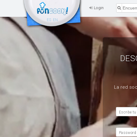
Login
ES
EN
DES
La red soc
Escribe tu
Password