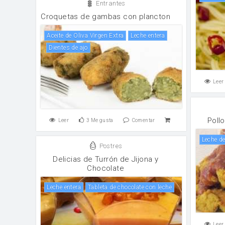
Entrantes
Croquetas de gambas con plancton
Aceite de Oliva Virgen Extra
leche entera
Dientes de ajo
Leer
Poll
Leer
3
Me gusta
Comentar
Leche d
Postres
Delicias de Turrón de Jijona y
Chocolate
leche entera
Tableta de chocolate con leche
Leer