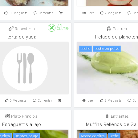
13
Me gusta
Comentar
Leer
2
Me gusta
Co
SIN
Reposteria
Postres
GLUTEN
torta de yuca
Helado de plancto
leche
leche en polvo
6
Me gusta
Comentar
Leer
3
Me gusta
Co
Plato Principal
Entrantes
Espaguettis al ajo
Muffins Rellenos de Sa
e oliva
Dientes de ajo
aceite de oliva
leche