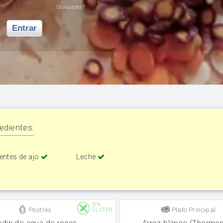
Olvidastes?
Entrar
edientes:
entes de ajo
Leche
SIN
Postres
Plato Principal
GLUTEN
udin de agua de rosas
Arroz blanco (Thermo