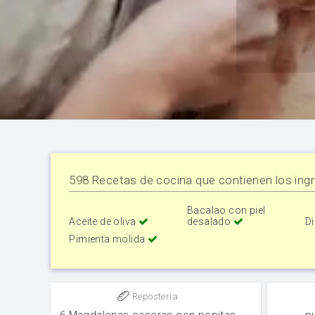
598 Recetas de cocina que contienen los ingr
Bacalao con piel
Aceite de oliva
desalado
Di
Pimienta molida
Reposteria
6 Magdalenas caseras con pepitas
p