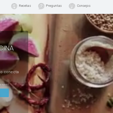
Recetas
Preguntas
Consejos
CINA
, o conecta
s nuevo?