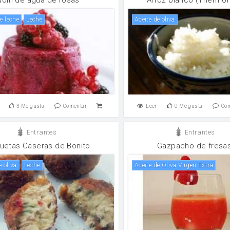
e leche
leche
aceite de oliva
3
Me gusta
Comentar
Leer
0
Me gusta
Co
Entrantes
Entrantes
uetas Caseras de Bonito
Gazpacho de fresa
e oliva
leche
Aceite de Oliva Virgen Extra