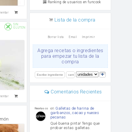
Ranking de usuarios en funcook
mentar
Lista de la compra
SIN
GLUTEN
n
Borrar lista
Email
Imprimir
Agrega recetas o ingredientes
para empezar tu lista de la
compra
Comentarios Recientes
mentar
en
Galletas de harina de
Recetas con sazon
garbanzos, cacao y nueces
pecanas
lmón
Qué buena pinta! Tengo que
probar estas galletas.