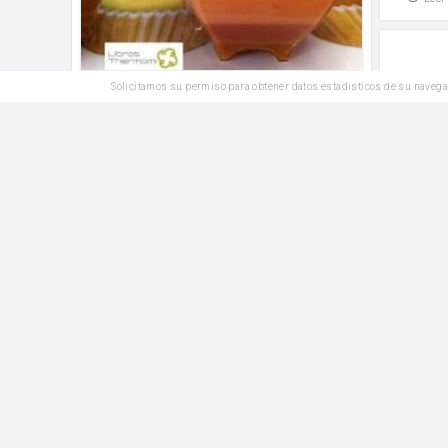
Solicitamos su permiso para obtener datos estadísticos de su navega
Leer
4
Me gusta
Comentar
leche
Postres
Arroz con leche y raisinets®
de leche
LA LECHERA® Arroz con leche de NESTLÉ®
leche
Leer
Leer
1
Me gusta
Comentar
leche
Postres