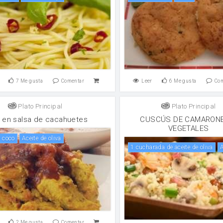
7
Me gusta
Comentar
Leer
6
Me gusta
Co
Plato Principal
Plato Principal
o en salsa de cacahuetes
CUSCÚS DE CAMARON
VEGETALES
e coco
aceite de oliva
1 cucharada de aceite de oliva
2
Me gusta
Comentar