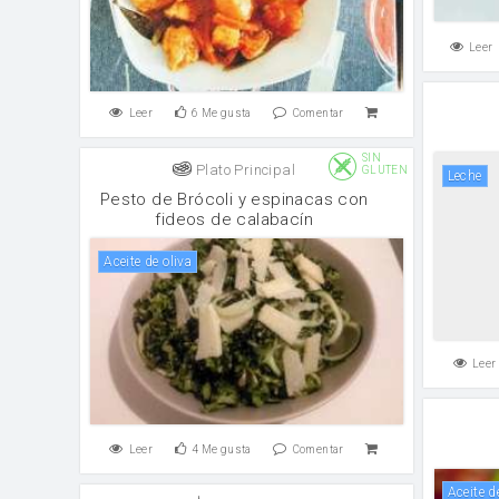
Leer
Leer
6
Me gusta
Comentar
SIN
Plato Principal
GLUTEN
leche
Pesto de Brócoli y espinacas con
fideos de calabacín
aceite de oliva
Leer
Leer
4
Me gusta
Comentar
aceite d