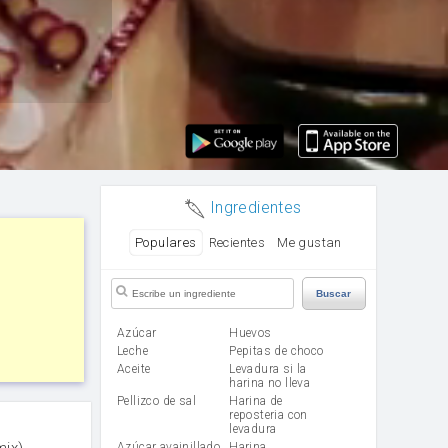
Ingredientes
Populares
Recientes
Me gustan
Buscar
Azúcar
huevos
leche
Pepitas de choco
aceite
Levadura si la
harina no lleva
Pellizco de sal
Harina de
reposteria con
levadura
mix)
Azúcar avainillado
harina