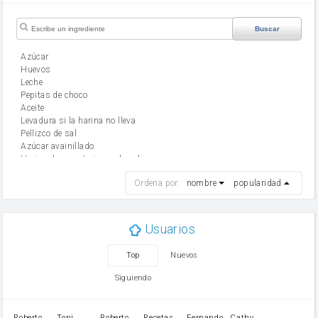
Buscar
Azúcar
huevos
leche
Pepitas de choco
aceite
Levadura si la harina no lleva
Pellizco de sal
Azúcar avainillado
Harina de reposteria con levadura
harina
Ordena por:
nombre
popularidad
cebolla
mantequilla
ajo
aceite de oliva
Usuarios
huevo
zanahoria
Top
Nuevos
tomate
levadura en polvo
Siguiendo
Opcional: Ron o Whisky
Harina para bizcocho
Opcional: Azúcar avainillado
Roberto
Toni
Roberto
Recetas
Fernando
Cathy