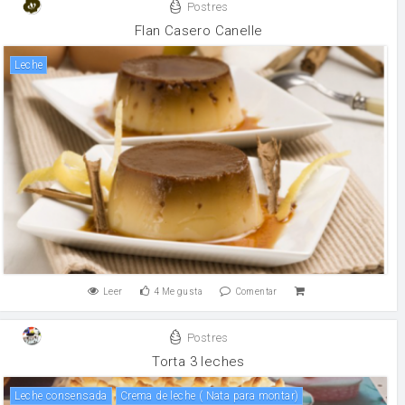
Postres
Flan Casero Canelle
leche
Leer
4
Me gusta
Comentar
Postres
Torta 3 leches
leche consensada
Crema de leche ( Nata para montar)