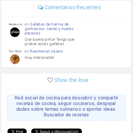
Diente de ajo
Comentarios Recientes
mayonesa
Tomates
Puerro
en
Galletas de harina de
Recetas con sazon
garbanzos, cacao y nueces
pecanas
Qué buena pinta! Tengo que
probar estas galletas.
en
Rawmesan casero
Toni Michel Caubet
muy interesante!
en
Lasaña casera fácil y
HOJALDROSA TV
rápida
Show the love
VIDEO EXPLIATIVO
https://youtu.be/J5e1ddxNWjk
Red social de cocina para descubrir y compartir
en
Gachas de la abuela
HOJALDROSA TV
Rosa
recetas de cocina, seguir cocineros, despejar
dudas sobre temas culinarios o aportar ideas.
https://youtu.be/Mz69gcVO3sI
Buscador de recetas
en
Receta Del Bizcocho
Rosa
Casero
Disculpa. En la foto aparece