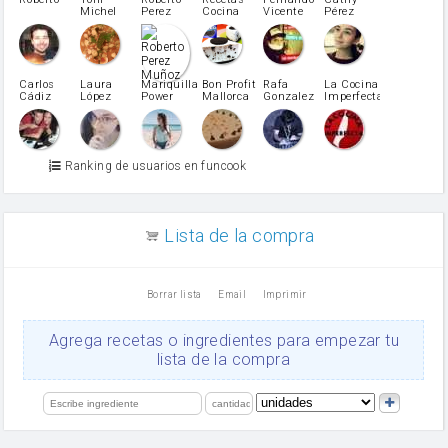
azucar
Michel
Perez
Cocina
Vicente
Pérez
Caubet
Muñoz
patatas
pimiento rojo
Pimentón
pimiento verde
Carlos
Laura
Mariquilla
Bon Profit
Rafa
La Cocina
Cádiz
López
Power
Mallorca
Gonzalez
Imperfecta
miel
Martínez
vino blanco
Azúcar glass
Azúcar moreno
Ranking de usuarios en funcook
Zumo de limón
arroz
canela en polvo
aceite de girasol
Lista de la compra
Dientes de ajo
vinagre
nata
Borrar lista
Email
Imprimir
Cacao en polvo
queso rallado
Ajos
Agrega recetas o ingredientes para empezar tu
orégano
lista de la compra
Levadura
salsa de soja
limón
perejil
carne picada