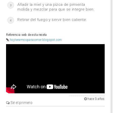
Añadir la miel y una pizca de pimienta
3
molida y mezclar para que se integre bien.
Retirar del fuego y servir bien caliente.
4
Referencia web de esta receta
hoytenemosparacomer.blogspot.com
Video
hace 3 años
Sé el primero