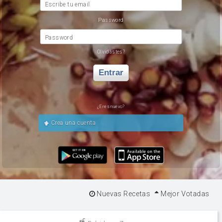
Escribe tu email
Password
Password
Olvidastes?
Entrar
¿Eres nuevo?
Crea una cuenta
Nuevas Recetas
Mejor Votadas