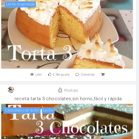
leche evaporada
Leer
5
Me gusta
Comentar
Postres
receta tarta 3 chocolates,sin horno,fácil y rápida
Chocolate con leche
leche