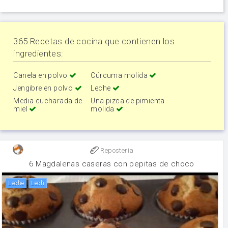
365 Recetas de cocina que contienen los
ingredientes:
Canela en polvo
Cúrcuma molida
Jengibre en polvo
Leche
Media cucharada de
Una pizca de pimienta
miel
molida
Reposteria
6 Magdalenas caseras con pepitas de choco
leche
lech