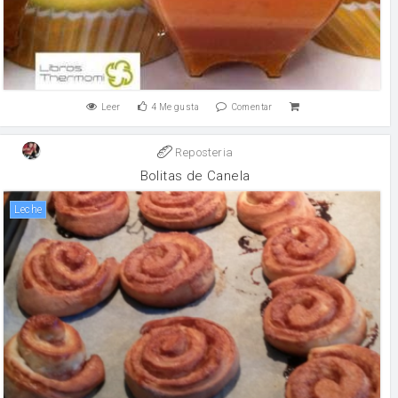
Leer
4
Me gusta
Comentar
Reposteria
Bolitas de Canela
leche