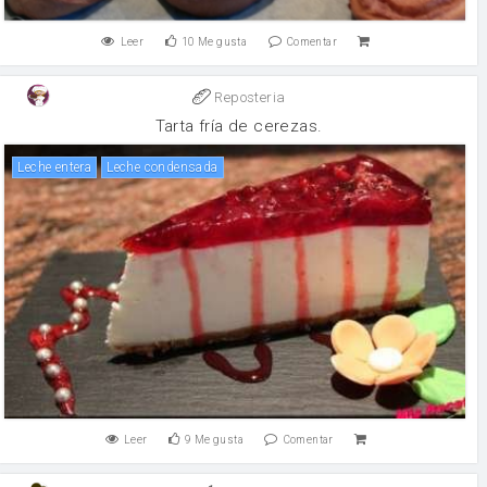
Leer
10
Me gusta
Comentar
Reposteria
Tarta fría de cerezas.
leche entera
leche condensada
Leer
9
Me gusta
Comentar