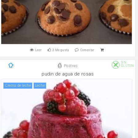
Leer
3
Me gusta
Comentar
SIN
Postres
GLUTEN
pudin de agua de rosas
crema de leche
leche