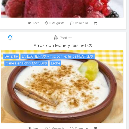
Leer
3
Me gusta
Comentar
Postres
Arroz con leche y raisinets®
de leche
LA LECHERA® Arroz con leche de NESTLÉ®
Canela en Polvo MAGGI®
leche
Leer
1
Me gusta
Comentar