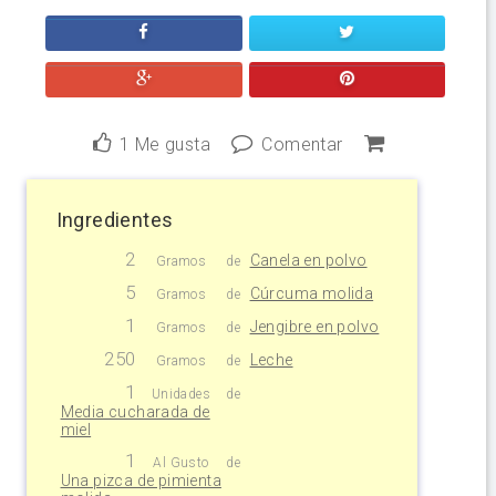
1
Me gusta
Comentar
Ingredientes
2
Canela en polvo
Gramos
de
5
Cúrcuma molida
Gramos
de
1
Jengibre en polvo
Gramos
de
250
Leche
Gramos
de
1
Unidades
de
Media cucharada de
miel
1
Al Gusto
de
Una pizca de pimienta