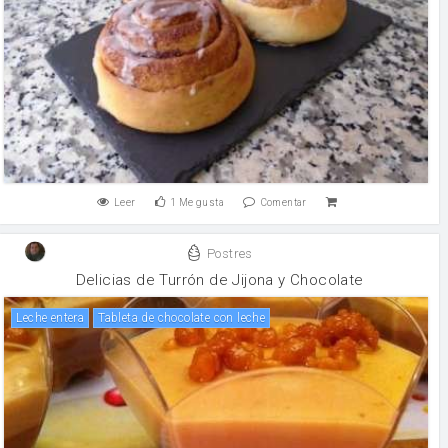
Leer
1
Me gusta
Comentar
Postres
Delicias de Turrón de Jijona y Chocolate
leche entera
Tableta de chocolate con leche