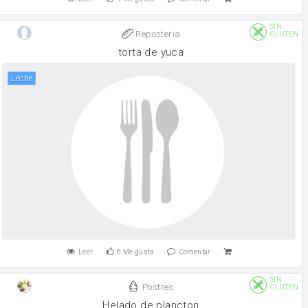
SIN
Reposteria
GLUTEN
torta de yuca
leche
Leer
6
Me gusta
Comentar
SIN
Postres
GLUTEN
Helado de plancton