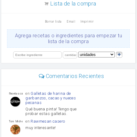
aceite de girasol
Lista de la compra
Dientes de ajo
vinagre
nata
Borrar lista
Email
Imprimir
Cacao en polvo
queso rallado
Ajos
Agrega recetas o ingredientes para empezar tu
salsa de soja
lista de la compra
orégano
Levadura
limón
perejil
carne picada
mayonesa
Comentarios Recientes
Diente de ajo
Tomates
Puerro
en
Galletas de harina de
Recetas con sazon
garbanzos, cacao y nueces
pecanas
Qué buena pinta! Tengo que
probar estas galletas.
en
Rawmesan casero
Toni Michel Caubet
muy interesante!