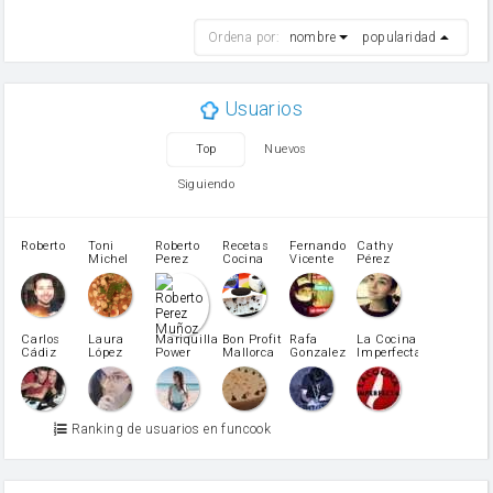
harina
Ordena por:
nombre
popularidad
cebolla
mantequilla
ajo
aceite de oliva
Usuarios
huevo
zanahoria
Top
Nuevos
tomate
levadura en polvo
Siguiendo
Opcional: Azúcar avainillado
Opcional: Ron o Whisky
Harina para bizcocho
Roberto
Toni
Roberto
Recetas
Fernando
Cathy
azucar
Michel
Perez
Cocina
Vicente
Pérez
Caubet
Muñoz
patatas
pimiento rojo
Pimentón
pimiento verde
Carlos
Laura
Mariquilla
Bon Profit
Rafa
La Cocina
Cádiz
López
Power
Mallorca
Gonzalez
Imperfecta
miel
Martínez
vino blanco
Azúcar glass
Azúcar moreno
Ranking de usuarios en funcook
Zumo de limón
arroz
canela en polvo