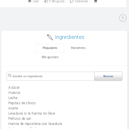
Leer
0
Me gusta
Comentar
1
Ingredientes
Populares
Recientes
Me gustan
Buscar
Azúcar
huevos
leche
Pepitas de choco
aceite
Levadura si la harina no lleva
Pellizco de sal
Harina de reposteria con levadura
Azúcar avainillado