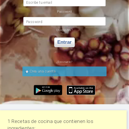
Escribe tu email
Password
Password
Olvidastes?
Entrar
¿Eres nuevo?
Crea una cuenta
1 Recetas de cocina que contienen los
ingredientes: