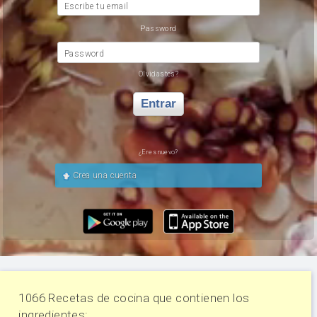
Escribe tu email
Password
Password
Olvidastes?
Entrar
¿Eres nuevo?
Crea una cuenta
1066 Recetas de cocina que contienen los
ingredientes: