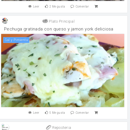
Leer
2
Me gusta
Comentar
Plato Principal
Pechuga gratinada con queso y jamon york deliciosa
Sal y Pimienta
Leer
5
Me gusta
Comentar
Reposteria