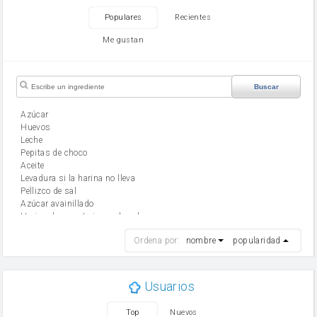
Populares
Recientes
Me gustan
Buscar
Azúcar
huevos
leche
Pepitas de choco
aceite
Levadura si la harina no lleva
Pellizco de sal
Azúcar avainillado
Harina de reposteria con levadura
harina
Ordena por:
nombre
popularidad
cebolla
mantequilla
ajo
aceite de oliva
Usuarios
huevo
zanahoria
Top
Nuevos