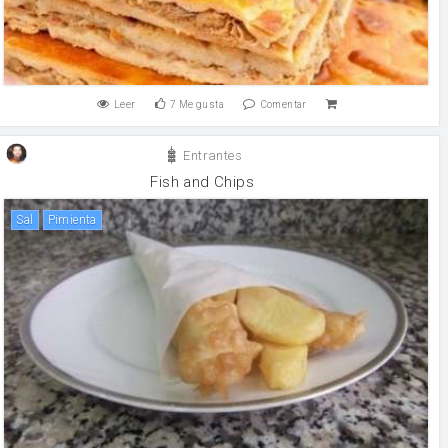
Leer
7
Me gusta
Comentar
Entrantes
Fish and Chips
sal
pimienta