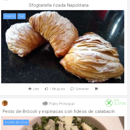
Sfogliatella rizada Napolitana
huevo
sal
Leer
1
Me gusta
Comentar
SIN
Plato Principal
GLUTEN
Pesto de Brócoli y espinacas con fideos de calabacín
aceite de oliva