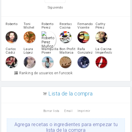
tomate
levadura en polvo
Siguiendo
Opcional: Azúcar avainillado
Opcional: Ron o Whisky
Harina para bizcocho
Roberto
Toni
Roberto
Recetas
Fernando
Cathy
azucar
Michel
Perez
Cocina
Vicente
Pérez
Caubet
Muñoz
patatas
pimiento rojo
Pimentón
pimiento verde
Carlos
Laura
Mariquilla
Bon Profit
Rafa
La Cocina
Cádiz
López
Power
Mallorca
Gonzalez
Imperfecta
miel
Martínez
vino blanco
Azúcar glass
Azúcar moreno
Ranking de usuarios en funcook
Zumo de limón
arroz
canela en polvo
aceite de girasol
Lista de la compra
Dientes de ajo
vinagre
nata
Borrar lista
Email
Imprimir
Cacao en polvo
queso rallado
Ajos
Agrega recetas o ingredientes para empezar tu
orégano
lista de la compra