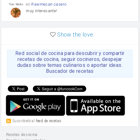
en
Rawmesan casero
Toni Michel Caubet
muy interesante!
en
Lasaña casera fácil y
HOJALDROSA TV
rápida
Show the love
VIDEO EXPLIATIVO
https://youtu.be/J5e1ddxNWjk
Red social de cocina para descubrir y compartir
en
Gachas de la abuela
HOJALDROSA TV
Rosa
recetas de cocina, seguir cocineros, despejar
dudas sobre temas culinarios o aportar ideas.
https://youtu.be/Mz69gcVO3sI
Buscador de recetas
en
Receta Del Bizcocho
Rosa
Casero
Disculpa. En la foto aparece
el bizcocho de xoco y en el
apartado de los ingredientes
te has olvidado de poner la
cantidad q se debería de
poner. Gracias. Rosa
en
6 Magdalenas caseras
Suscribeté al
feed de recetas
Rosa
con pepitas de choco
Para una merienda por
Recetas de cocina
ejemplo.