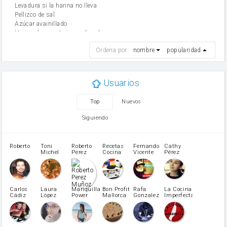
Levadura si la harina no lleva
Pellizco de sal
Azúcar avainillado
Harina de reposteria con levadura
harina
Ordena por:
nombre
popularidad
cebolla
mantequilla
ajo
aceite de oliva
Usuarios
huevo
zanahoria
Top
Nuevos
tomate
levadura en polvo
Siguiendo
Opcional: Azúcar avainillado
Opcional: Ron o Whisky
Harina para bizcocho
Roberto
Toni
Roberto
Recetas
Fernando
Cathy
azucar
Michel
Perez
Cocina
Vicente
Pérez
Caubet
Muñoz
patatas
pimiento rojo
Pimentón
pimiento verde
Carlos
Laura
Mariquilla
Bon Profit
Rafa
La Cocina
Cádiz
López
Power
Mallorca
Gonzalez
Imperfecta
miel
Martínez
vino blanco
Azúcar glass
Azúcar moreno