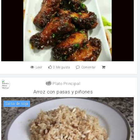
Leer
0
Me gusta
Comentar
Plato Principal
Arroz con pasas y piñones
salsa de soja