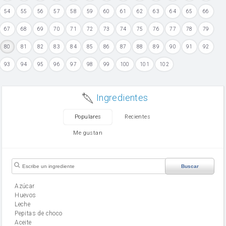
54
55
56
57
58
59
60
61
62
63
64
65
66
67
68
69
70
71
72
73
74
75
76
77
78
79
80
81
82
83
84
85
86
87
88
89
90
91
92
93
94
95
96
97
98
99
100
101
102
Ingredientes
Populares
Recientes
Me gustan
Buscar
Azúcar
huevos
leche
Pepitas de choco
aceite