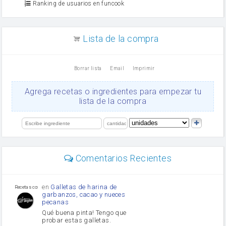
Ranking de usuarios en funcook
Zumo de limón
arroz
canela en polvo
aceite de girasol
Lista de la compra
Dientes de ajo
vinagre
nata
Borrar lista
Email
Imprimir
Cacao en polvo
queso rallado
Ajos
Agrega recetas o ingredientes para empezar tu
orégano
lista de la compra
Levadura
salsa de soja
limón
perejil
carne picada
mayonesa
Comentarios Recientes
Diente de ajo
Tomates
Puerro
en
Galletas de harina de
Recetas con sazon
garbanzos, cacao y nueces
pecanas
Qué buena pinta! Tengo que
probar estas galletas.