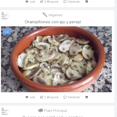
Leer
3
Me gusta
Comentar
Veganas
Champiñones con ajo y perejil
sal
Leer
2
Me gusta
Comentar
Plato Principal