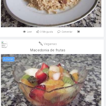
Leer
3
Me gusta
Comentar
Veganas
Macedonia de frutas
Azúcar