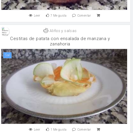
Leer
7
Me gusta
Comentar
Aliños y salsas
Cestitas de patata con ensalada de manzana y
zanahoria
sal
Leer
1
Me gusta
Comentar