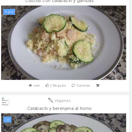
Cuscús con calabacín y gambas
agua
Leer
2
Me gusta
Comentar
Veganas
Calabacín y berenjena al horno
sal