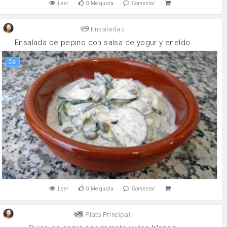
Leer
0
Me gusta
Comentar
Ensaladas
Ensalada de pepino con salsa de yogur y eneldo
sal
Leer
0
Me gusta
Comentar
Plato Principal