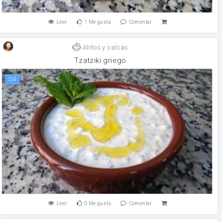
Leer
1
Me gusta
Comentar
Aliños y salsas
Tzatziki griego
sal
Leer
0
Me gusta
Comentar