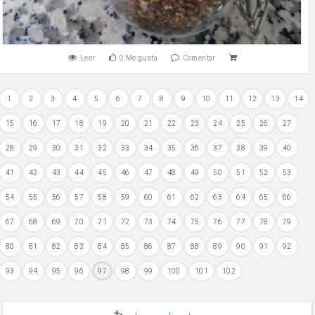
Leer
0
Me gusta
Comentar
1
2
3
4
5
6
7
8
9
10
11
12
13
14
15
16
17
18
19
20
21
22
23
24
25
26
27
28
29
30
31
32
33
34
35
36
37
38
39
40
41
42
43
44
45
46
47
48
49
50
51
52
53
54
55
56
57
58
59
60
61
62
63
64
65
66
67
68
69
70
71
72
73
74
75
76
77
78
79
80
81
82
83
84
85
86
87
88
89
90
91
92
93
94
95
96
97
98
99
100
101
102