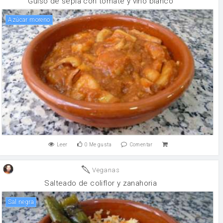
Guiso de sepia con tomate y vino blanco
Azúcar moreno
Leer
0
Me gusta
Comentar
Veganas
Salteado de coliflor y zanahoria
Sal negra