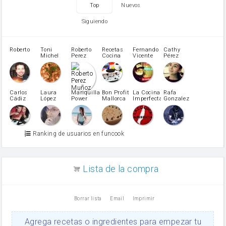
zanahoria
Top
Nuevos
tomate
levadura en polvo
Siguiendo
Opcional: Azúcar avainillado
Opcional: Ron o Whisky
Harina para bizcocho
Roberto
Toni
Roberto
Recetas
Fernando
Cathy
azucar
Michel
Perez
Cocina
Vicente
Pérez
Caubet
Muñoz
patatas
pimiento rojo
Pimentón
pimiento verde
Carlos
Laura
Mariquilla
Bon Profit
La Cocina
Rafa
Cádiz
López
Power
Mallorca
Imperfecta
Gonzalez
miel
Martínez
vino blanco
Azúcar glass
Azúcar moreno
Ranking de usuarios en funcook
Zumo de limón
arroz
canela en polvo
aceite de girasol
Lista de la compra
Dientes de ajo
vinagre
nata
Borrar lista
Email
Imprimir
Cacao en polvo
queso rallado
Ajos
Agrega recetas o ingredientes para empezar tu