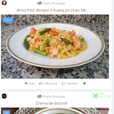
Plato Principal
Arroz frito dorado o huang jin chao fan
agua
Leer
0
Me gusta
Comentar
SIN
Plato Principal
GLUTEN
Crema de brócoli
sal