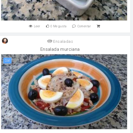
Leer
0
Me gusta
Comentar
Ensaladas
Ensalada murciana
sal