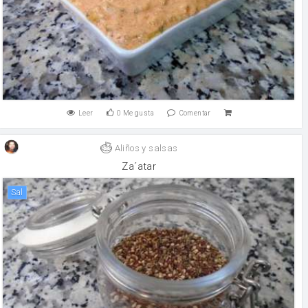
Leer
0
Me gusta
Comentar
Aliños y salsas
Za´atar
sal