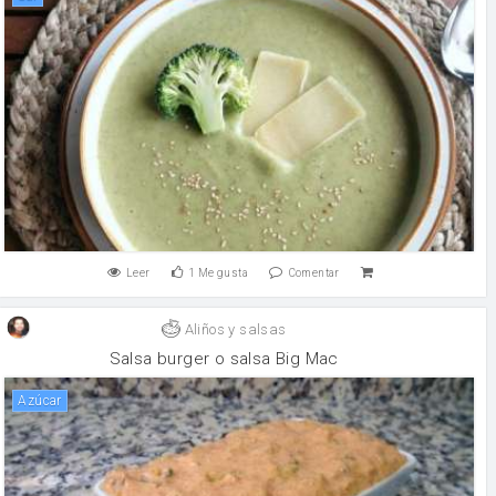
Leer
1
Me gusta
Comentar
Aliños y salsas
Salsa burger o salsa Big Mac
Azúcar