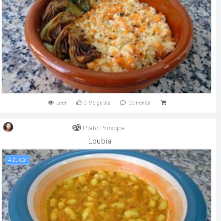
Leer
0
Me gusta
Comentar
Plato Principal
Loubia
Azúcar