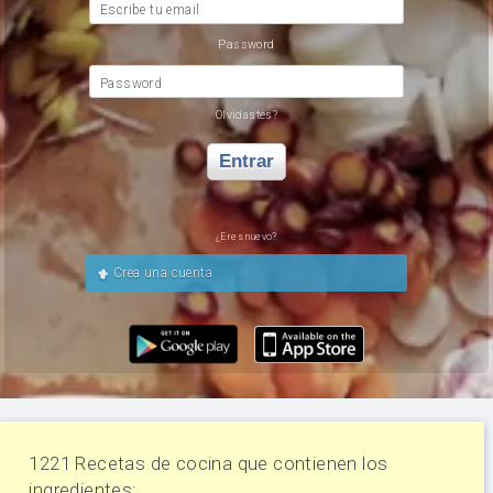
Escribe tu email
Password
Password
Olvidastes?
Entrar
¿Eres nuevo?
Crea una cuenta
1221 Recetas de cocina que contienen los
ingredientes: