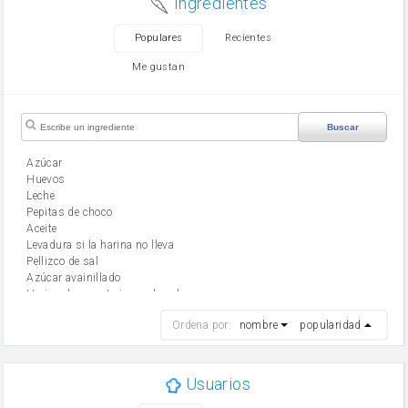
Ingredientes
Populares
Recientes
Me gustan
Buscar
Azúcar
huevos
leche
Pepitas de choco
aceite
Levadura si la harina no lleva
Pellizco de sal
Azúcar avainillado
Harina de reposteria con levadura
harina
Ordena por:
nombre
popularidad
cebolla
mantequilla
ajo
aceite de oliva
Usuarios
huevo