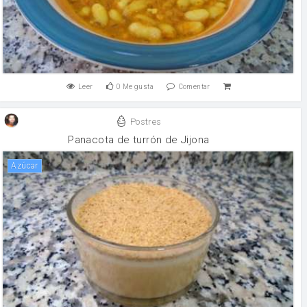
Leer
0
Me gusta
Comentar
Postres
Panacota de turrón de Jijona
Azúcar