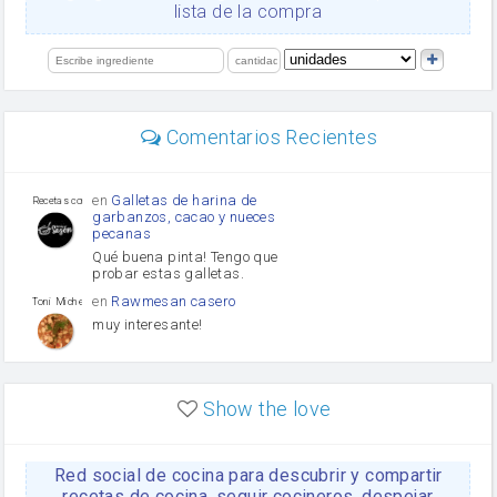
Levadura
lista de la compra
salsa de soja
orégano
limón
perejil
carne picada
Diente de ajo
Comentarios Recientes
mayonesa
Tomates
Puerro
en
Galletas de harina de
Recetas con sazon
garbanzos, cacao y nueces
pecanas
Qué buena pinta! Tengo que
probar estas galletas.
en
Rawmesan casero
Toni Michel Caubet
muy interesante!
en
Lasaña casera fácil y
HOJALDROSA TV
rápida
Show the love
VIDEO EXPLIATIVO
https://youtu.be/J5e1ddxNWjk
Red social de cocina para descubrir y compartir
en
Gachas de la abuela
HOJALDROSA TV
Rosa
recetas de cocina, seguir cocineros, despejar