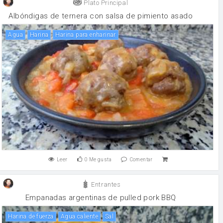
Plato Principal
Albóndigas de ternera con salsa de pimiento asado
agua
harina
Harina para enharinar
Leer
0
Me gusta
Comentar
Entrantes
Empanadas argentinas de pulled pork BBQ
harina de fuerza
agua caliente
sal