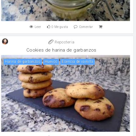
Leer
0
Me gusta
Comentar
Reposteria
Cookies de harina de garbanzos
Harina de garbanzos
huevos
Esencia de vainilla