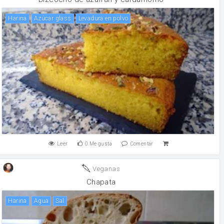
harina
Azúcar glass
levadura en polvo
Leer
0
Me gusta
Comentar
Veganas
Chapata
harina
agua
sal