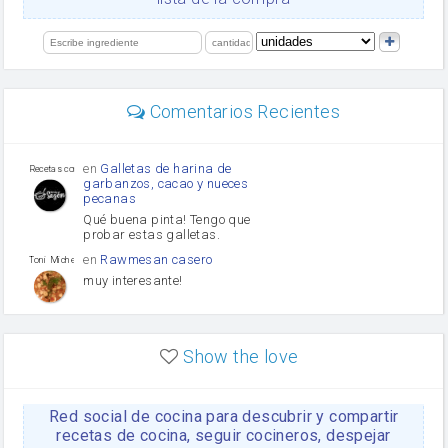
salsa de soja
orégano
limón
perejil
carne picada
Diente de ajo
Comentarios Recientes
mayonesa
Tomates
Puerro
en
Galletas de harina de
Recetas con sazon
garbanzos, cacao y nueces
pecanas
Qué buena pinta! Tengo que
probar estas galletas.
en
Rawmesan casero
Toni Michel Caubet
muy interesante!
en
Lasaña casera fácil y
HOJALDROSA TV
rápida
Show the love
VIDEO EXPLIATIVO
https://youtu.be/J5e1ddxNWjk
Red social de cocina para descubrir y compartir
en
Gachas de la abuela
HOJALDROSA TV
Rosa
recetas de cocina, seguir cocineros, despejar