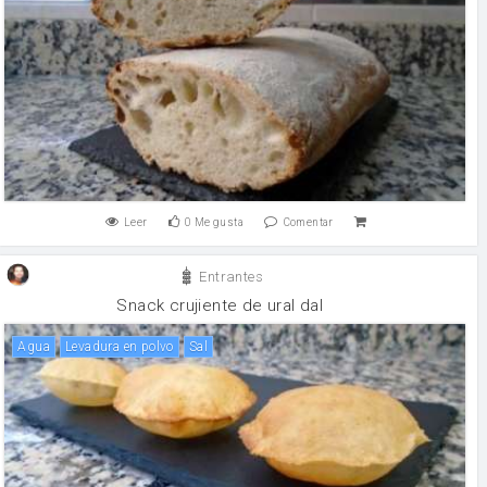
Leer
0
Me gusta
Comentar
Entrantes
Snack crujiente de ural dal
agua
levadura en polvo
sal