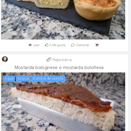
Leer
0
Me gusta
Comentar
Reposteria
Mostarda bolognese o mostarda boloñesa
agua
Azúcar
Esencia de vainilla