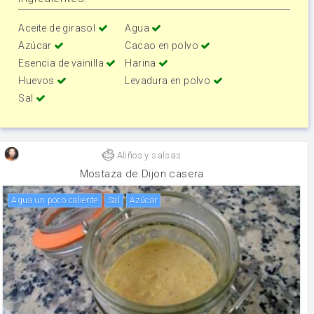
Aceite de girasol
Agua
Azúcar
Cacao en polvo
Esencia de vainilla
Harina
Huevos
Levadura en polvo
Sal
Aliños y salsas
Mostaza de Dijon casera
Agua un poco caliente
sal
Azúcar