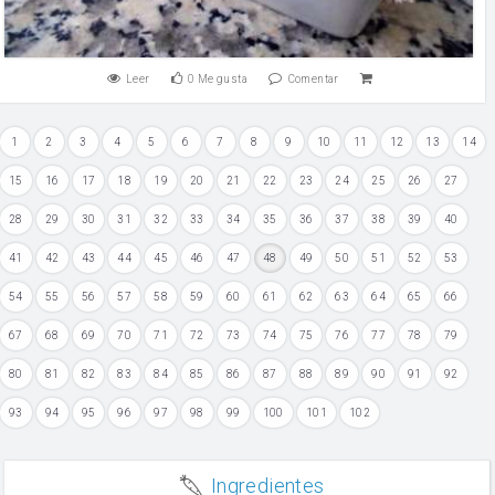
Leer
0
Me gusta
Comentar
1
2
3
4
5
6
7
8
9
10
11
12
13
14
15
16
17
18
19
20
21
22
23
24
25
26
27
28
29
30
31
32
33
34
35
36
37
38
39
40
41
42
43
44
45
46
47
48
49
50
51
52
53
54
55
56
57
58
59
60
61
62
63
64
65
66
67
68
69
70
71
72
73
74
75
76
77
78
79
80
81
82
83
84
85
86
87
88
89
90
91
92
93
94
95
96
97
98
99
100
101
102
Ingredientes