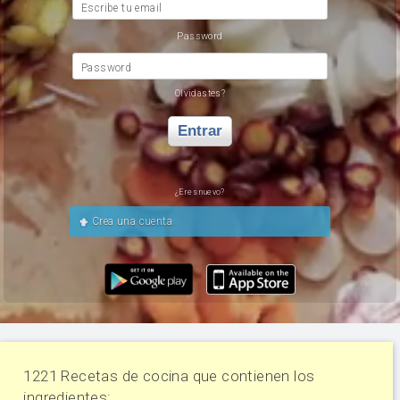
Escribe tu email
Password
Password
Olvidastes?
Entrar
¿Eres nuevo?
Crea una cuenta
1221 Recetas de cocina que contienen los
ingredientes: