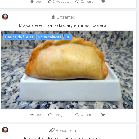
Leer
0
Me gusta
Comentar
Entrantes
Masa de empanadas argentinas casera
harina de fuerza
agua caliente
sal
Leer
0
Me gusta
Comentar
Reposteria
Bizcocho de azafrán y cardamomo