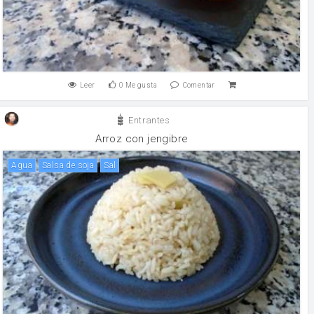
Leer
0
Me gusta
Comentar
Entrantes
Arroz con jengibre
agua
salsa de soja
sal