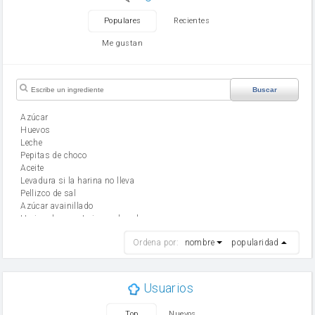
Populares
Recientes
Me gustan
Buscar
Azúcar
huevos
leche
Pepitas de choco
aceite
Levadura si la harina no lleva
Pellizco de sal
Azúcar avainillado
Harina de reposteria con levadura
harina
Ordena por:
nombre
popularidad
cebolla
mantequilla
ajo
aceite de oliva
Usuarios
huevo
zanahoria
Top
Nuevos