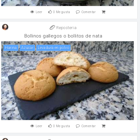
Leer
0
Me gusta
Comentar
Reposteria
Bollinos gallegos o bollitos de nata
harina
Azúcar
levadura en polvo
Leer
0
Me gusta
Comentar