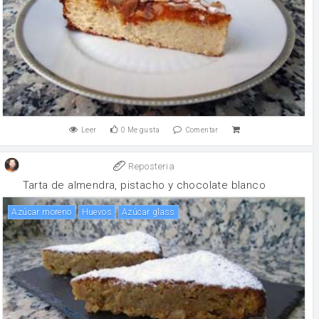
Leer
0
Me gusta
Comentar
Reposteria
Tarta de almendra, pistacho y chocolate blanco
Azúcar moreno
huevos
Azúcar glass