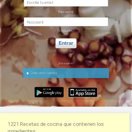
Escribe tu email
Password
Password
Olvidastes?
Entrar
¿Eres nuevo?
Crea una cuenta
1221 Recetas de cocina que contienen los
ingredientes: