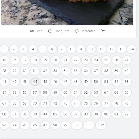
Leer
0
Me gusta
Comentar
1
2
3
4
5
6
7
8
9
10
11
12
13
14
15
16
17
18
19
20
21
22
23
24
25
26
27
28
29
30
31
32
33
34
35
36
37
38
39
40
41
42
43
44
45
46
47
48
49
50
51
52
53
54
55
56
57
58
59
60
61
62
63
64
65
66
67
68
69
70
71
72
73
74
75
76
77
78
79
80
81
82
83
84
85
86
87
88
89
90
91
92
93
94
95
96
97
98
99
100
101
102