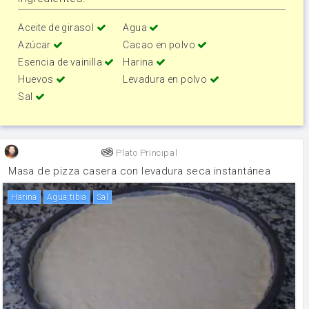
Aceite de girasol
Agua
Azúcar
Cacao en polvo
Esencia de vainilla
Harina
Huevos
Levadura en polvo
Sal
Plato Principal
Masa de pizza casera con levadura seca instantánea
harina
Agua tibia
sal