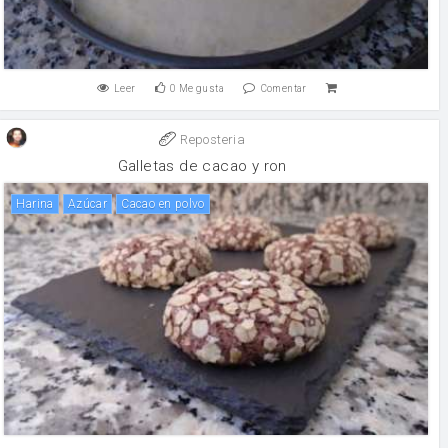
Leer
0
Me gusta
Comentar
Reposteria
Galletas de cacao y ron
harina
Azúcar
Cacao en polvo