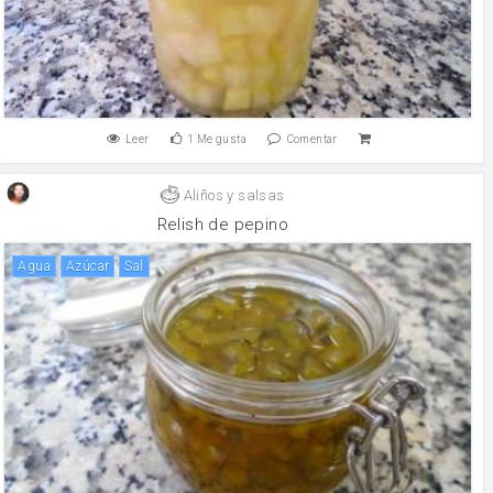
Leer
1
Me gusta
Comentar
Aliños y salsas
Relish de pepino
agua
Azúcar
sal