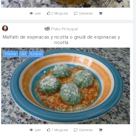
Leer
0
Me gusta
Comentar
Plato Principal
Malfatti de espinacas y ricotta o gnudi de espinacas y
ricotta
harina
sal
Azúcar
Leer
1
Me gusta
Comentar