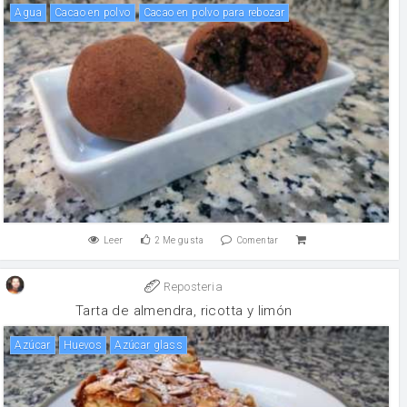
agua
Cacao en polvo
Cacao en polvo para rebozar
Leer
2
Me gusta
Comentar
Reposteria
Tarta de almendra, ricotta y limón
Azúcar
huevos
Azúcar glass