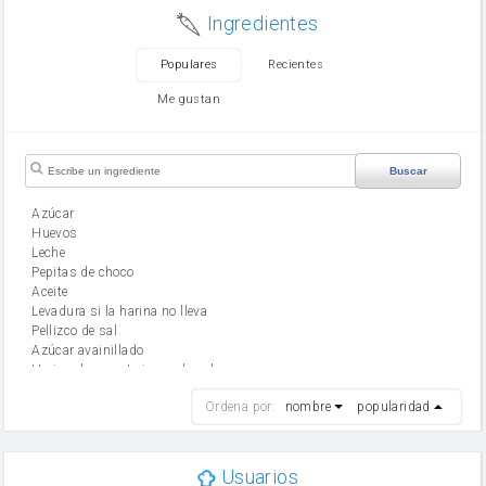
Ingredientes
Populares
Recientes
Me gustan
Buscar
Azúcar
huevos
leche
Pepitas de choco
aceite
Levadura si la harina no lleva
Pellizco de sal
Azúcar avainillado
Harina de reposteria con levadura
harina
Ordena por:
nombre
popularidad
cebolla
mantequilla
ajo
aceite de oliva
Usuarios