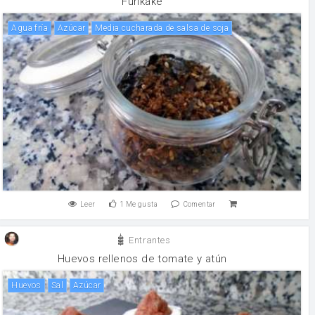
Furikake
Agua fría
Azúcar
Media cucharada de salsa de soja
Leer
1
Me gusta
Comentar
Entrantes
Huevos rellenos de tomate y atún
huevos
sal
Azúcar