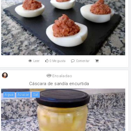
Leer
0
Me gusta
Comentar
Ensaladas
Cáscara de sandía encurtida
agua
Azúcar
sal