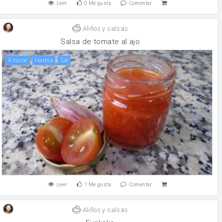
Leer
0
Me gusta
Comentar
Aliños y salsas
Salsa de tomate al ajo
Azúcar
harina
sal
Leer
1
Me gusta
Comentar
Aliños y salsas