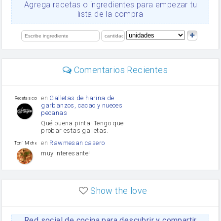
Ajos
Agrega recetas o ingredientes para empezar tu
Levadura
lista de la compra
salsa de soja
orégano
limón
perejil
carne picada
Diente de ajo
Comentarios Recientes
mayonesa
Tomates
Puerro
en
Galletas de harina de
Recetas con sazon
garbanzos, cacao y nueces
pecanas
Qué buena pinta! Tengo que
probar estas galletas.
en
Rawmesan casero
Toni Michel Caubet
muy interesante!
en
Lasaña casera fácil y
HOJALDROSA TV
rápida
Show the love
VIDEO EXPLIATIVO
https://youtu.be/J5e1ddxNWjk
Red social de cocina para descubrir y compartir
en
Gachas de la abuela