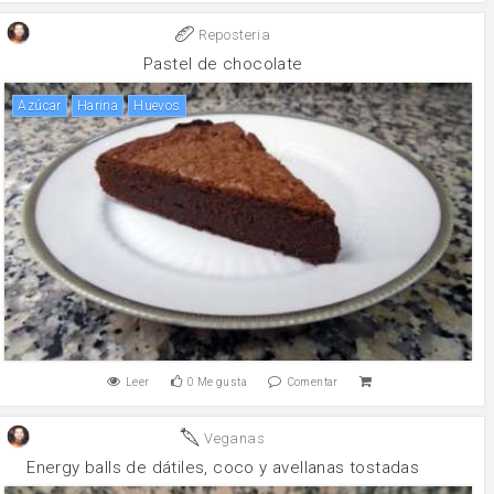
Reposteria
Pastel de chocolate
Azúcar
harina
huevos
Leer
0
Me gusta
Comentar
Veganas
Energy balls de dátiles, coco y avellanas tostadas