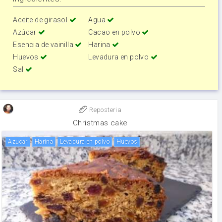
Aceite de girasol
Agua
Azúcar
Cacao en polvo
Esencia de vainilla
Harina
Huevos
Levadura en polvo
Sal
Reposteria
Christmas cake
Azúcar
harina
levadura en polvo
huevos