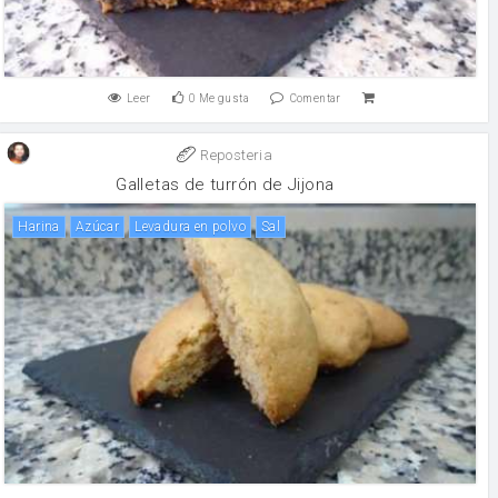
Leer
0
Me gusta
Comentar
Reposteria
Galletas de turrón de Jijona
harina
Azúcar
levadura en polvo
sal