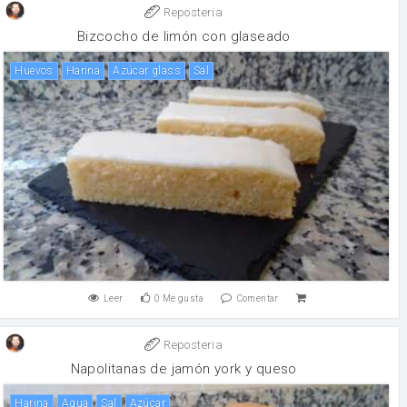
Reposteria
Bizcocho de limón con glaseado
huevos
harina
Azúcar glass
sal
Leer
0
Me gusta
Comentar
Reposteria
Napolitanas de jamón york y queso
harina
agua
sal
Azúcar