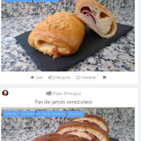
Leer
0
Me gusta
Comentar
Plato Principal
Pan de jamón venezolano
harina
Azúcar
Azúcar moreno
huevos