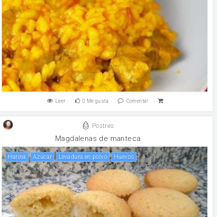
Leer
0
Me gusta
Comentar
Postres
Magdalenas de manteca
harina
Azúcar
levadura en polvo
huevos