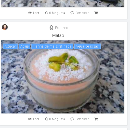
Leer
0
Me gusta
Comentar
Postres
Malabi
Azúcar
agua
Harina de maíz refinada
agua de rosas
Leer
0
Me gusta
Comentar