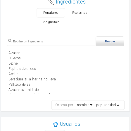
Ingredientes
Populares
Recientes
Me gustan
Buscar
Azúcar
huevos
leche
Pepitas de choco
aceite
Levadura si la harina no lleva
Pellizco de sal
Azúcar avainillado
Harina de reposteria con levadura
harina
Ordena por:
nombre
popularidad
cebolla
mantequilla
ajo
aceite de oliva
Usuarios
huevo