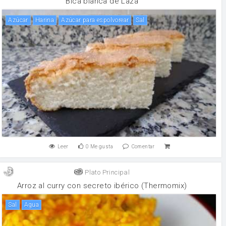
Bica blanca de Laza
Azúcar
harina
Azúcar para espolvorear
sal
Leer
0
Me gusta
Comentar
Plato Principal
Arroz al curry con secreto ibérico (Thermomix)
sal
agua