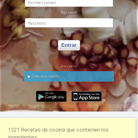
Escribe tu email
Password
Password
Olvidastes?
Entrar
¿Eres nuevo?
Crea una cuenta
1221 Recetas de cocina que contienen los
ingredientes: