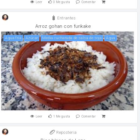
Leer
0
Me gusta
Comentar
Entrantes
Arroz gohan con furikake
Agua fría
Azúcar
Media cucharada de salsa de soja
agua
Leer
1
Me gusta
Comentar
Reposteria