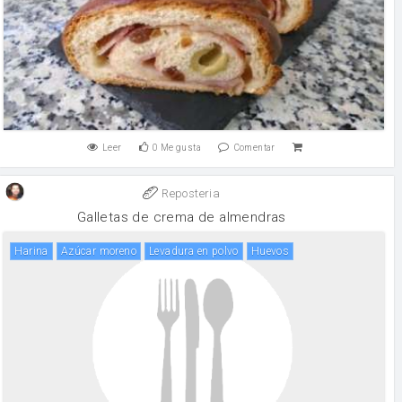
Leer
0
Me gusta
Comentar
Reposteria
Galletas de crema de almendras
harina
Azúcar moreno
levadura en polvo
huevos