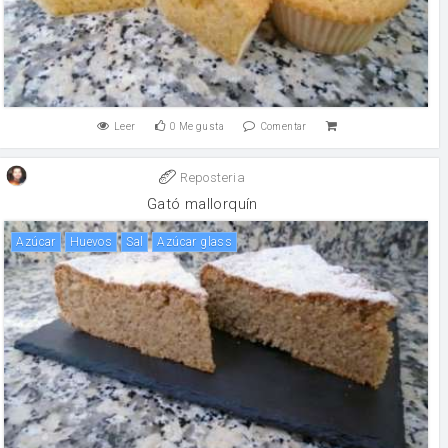
Leer
0
Me gusta
Comentar
Reposteria
Gató mallorquín
Azúcar
huevos
sal
Azúcar glass