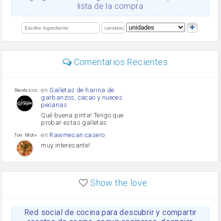
Levadura
lista de la compra
salsa de soja
orégano
limón
perejil
carne picada
Diente de ajo
Comentarios Recientes
mayonesa
Tomates
Puerro
en
Galletas de harina de
Recetas con sazon
garbanzos, cacao y nueces
pecanas
Qué buena pinta! Tengo que
probar estas galletas.
en
Rawmesan casero
Toni Michel Caubet
muy interesante!
en
Lasaña casera fácil y
HOJALDROSA TV
rápida
Show the love
VIDEO EXPLIATIVO
https://youtu.be/J5e1ddxNWjk
Red social de cocina para descubrir y compartir
en
Gachas de la abuela
HOJALDROSA TV
Rosa