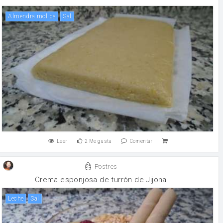
Almendra molida
sal
Leer
2
Me gusta
Comentar
Postres
Crema esponjosa de turrón de Jijona
leche
sal