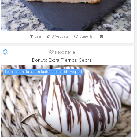
Leer
0
Me gusta
Comentar
Reposteria
Donuts Extra Tiernos Cebra
Leche desnatada sin lactosa o bebida vegetal