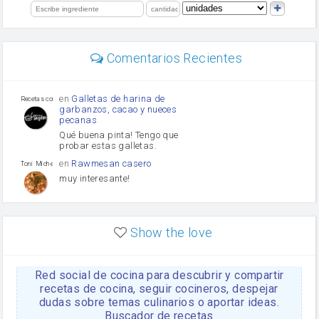
limón
perejil
carne picada
Diente de ajo
Comentarios Recientes
mayonesa
Tomates
Puerro
en
Galletas de harina de
Recetas con sazon
garbanzos, cacao y nueces
pecanas
Qué buena pinta! Tengo que
probar estas galletas.
en
Rawmesan casero
Toni Michel Caubet
muy interesante!
en
Lasaña casera fácil y
HOJALDROSA TV
rápida
Show the love
VIDEO EXPLIATIVO
https://youtu.be/J5e1ddxNWjk
Red social de cocina para descubrir y compartir
en
Gachas de la abuela
HOJALDROSA TV
Rosa
recetas de cocina, seguir cocineros, despejar
dudas sobre temas culinarios o aportar ideas.
https://youtu.be/Mz69gcVO3sI
Buscador de recetas