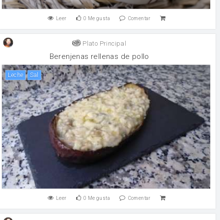
Leer
0
Me gusta
Comentar
Plato Principal
Berenjenas rellenas de pollo
leche
sal
Leer
0
Me gusta
Comentar