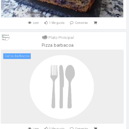
Leer
1
Me gusta
Comentar
Plato Principal
Pizza barbacoa.
Salsa barbacoa
Leer
0
Me gusta
Comentar