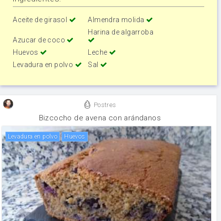
Aceite de girasol
Almendra molida
Harina de algarroba
Azucar de coco
Huevos
Leche
Levadura en polvo
Sal
Postres
Bizcocho de avena con arándanos
levadura en polvo
huevos