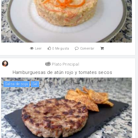
Leer
0
Me gusta
Comentar
Plato Principal
Hamburguesas de atún rojo y tomates secos
salsa de soja
sal