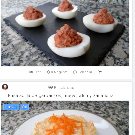
Leer
0
Me gusta
Comentar
Ensaladas
Ensaladilla de garbanzos, huevo, atún y zanahoria
huevos
sal