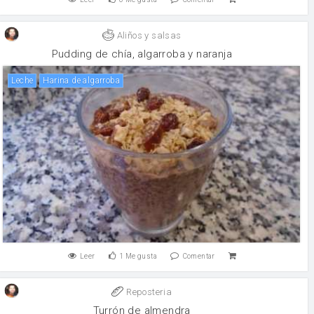
Aliños y salsas
Pudding de chía, algarroba y naranja
leche
Harina de algarroba
Leer
1
Me gusta
Comentar
Reposteria
Turrón de almendra