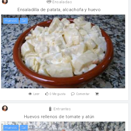
Ensaladas
Ensaladilla de patata, alcachofa y huevo
huevos
sal
Leer
0
Me gusta
Comentar
Entrantes
Huevos rellenos de tomate y atún
huevos
sal