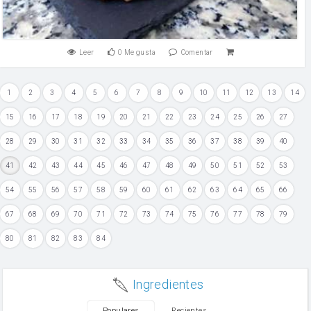
Leer
0
Me gusta
Comentar
1
2
3
4
5
6
7
8
9
10
11
12
13
14
15
16
17
18
19
20
21
22
23
24
25
26
27
28
29
30
31
32
33
34
35
36
37
38
39
40
41
42
43
44
45
46
47
48
49
50
51
52
53
54
55
56
57
58
59
60
61
62
63
64
65
66
67
68
69
70
71
72
73
74
75
76
77
78
79
80
81
82
83
84
Ingredientes
Populares
Recientes