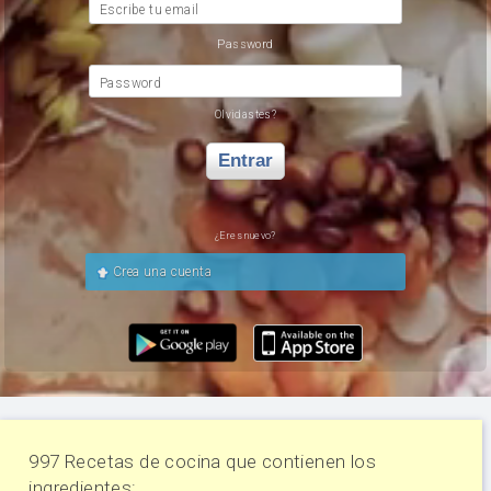
Escribe tu email
Password
Password
Olvidastes?
Entrar
¿Eres nuevo?
Crea una cuenta
997 Recetas de cocina que contienen los
ingredientes: