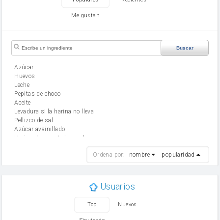
Me gustan
Buscar
Azúcar
huevos
leche
Pepitas de choco
aceite
Levadura si la harina no lleva
Pellizco de sal
Azúcar avainillado
Harina de reposteria con levadura
harina
Ordena por:
nombre
popularidad
cebolla
mantequilla
ajo
aceite de oliva
Usuarios
huevo
zanahoria
Top
Nuevos
tomate
levadura en polvo