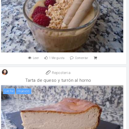
Leer
1
Me gusta
Comentar
Reposteria
Tarta de queso y turrón al horno
leche
huevos