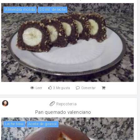
Almendra molida
50 ml. de leche
Leer
3
Me gusta
Comentar
Reposteria
Pan quemado valenciano
Leche tibia
aceite de girasol