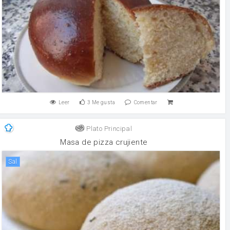
Leer
3
Me gusta
Comentar
Plato Principal
Masa de pizza crujiente
sal