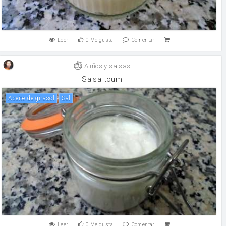
Leer
0
Me gusta
Comentar
Aliños y salsas
Salsa toum
aceite de girasol
sal
Leer
0
Me gusta
Comentar