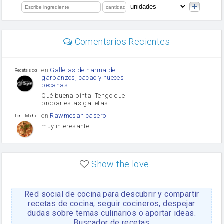
limón
perejil
carne picada
Diente de ajo
Comentarios Recientes
mayonesa
Tomates
Puerro
en
Galletas de harina de
Recetas con sazon
garbanzos, cacao y nueces
pecanas
Qué buena pinta! Tengo que
probar estas galletas.
en
Rawmesan casero
Toni Michel Caubet
muy interesante!
en
Lasaña casera fácil y
HOJALDROSA TV
rápida
Show the love
VIDEO EXPLIATIVO
https://youtu.be/J5e1ddxNWjk
Red social de cocina para descubrir y compartir
en
Gachas de la abuela
HOJALDROSA TV
Rosa
recetas de cocina, seguir cocineros, despejar
dudas sobre temas culinarios o aportar ideas.
https://youtu.be/Mz69gcVO3sI
Buscador de recetas