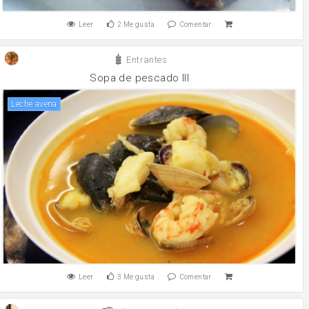
Leer
2
Me gusta
Comentar
Entrantes
Sopa de pescado III
leche avena
Leer
3
Me gusta
Comentar