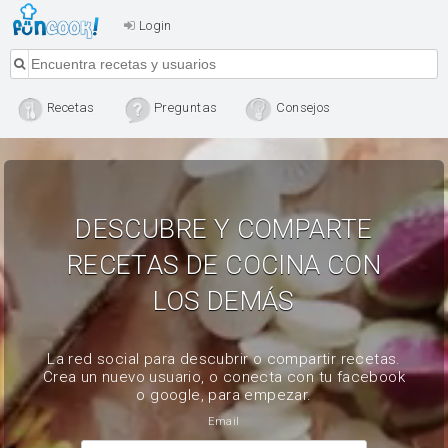
Login
Recetas
Preguntas
Consejos
DESCUBRE Y COMPARTE
RECETAS DE COCINA CON
LOS DEMÁS
La red social para descubrir o compartir recetas.
Crea un nuevo usuario, o conecta con tu facebook
o google, para empezar.
Email