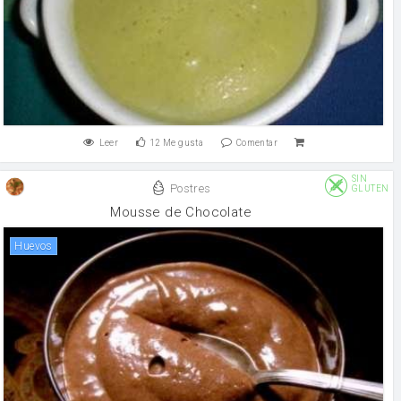
Leer
12
Me gusta
Comentar
SIN
Postres
GLUTEN
Mousse de Chocolate
huevos