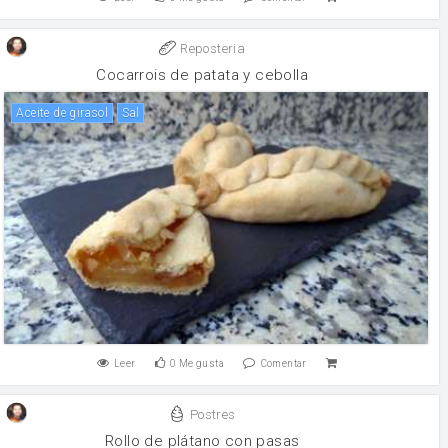
Reposteria
Cocarrois de patata y cebolla
aceite de girasol
sal
Leer
0
Me gusta
Comentar
Postres
Rollo de plátano con pasas