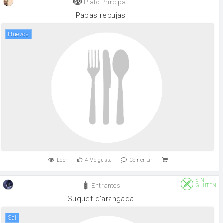
Plato Principal
Papas rebujas
huevos
Leer
4
Me gusta
Comentar
SIN
Entrantes
GLUTEN
Suquet d'arangada
sal