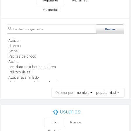
Populares
Recientes
Me gustan
Buscar
Azúcar
huevos
leche
Pepitas de choco
aceite
Levadura si la harina no lleva
Pellizco de sal
Azúcar avainillado
Harina de reposteria con levadura
harina
Ordena por:
nombre
popularidad
cebolla
mantequilla
ajo
aceite de oliva
Usuarios
huevo
zanahoria
Top
Nuevos
tomate
levadura en polvo