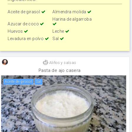
Aceite de girasol
Almendra molida
Harina de algarroba
Azucar de coco
Huevos
Leche
Levadura en polvo
Sal
Aliños y salsas
Pasta de ajo casera
aceite de girasol
sal