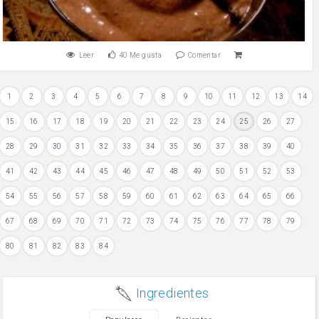
Leer
40
Me gusta
Comentar
1
2
3
4
5
6
7
8
9
10
11
12
13
14
15
16
17
18
19
20
21
22
23
24
25
26
27
28
29
30
31
32
33
34
35
36
37
38
39
40
41
42
43
44
45
46
47
48
49
50
51
52
53
54
55
56
57
58
59
60
61
62
63
64
65
66
67
68
69
70
71
72
73
74
75
76
77
78
79
80
81
82
83
84
Ingredientes