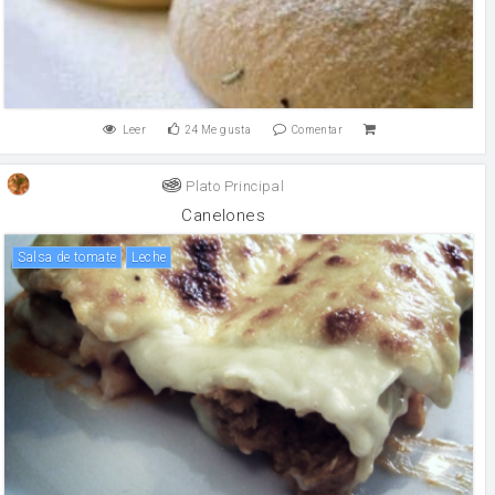
Leer
24
Me gusta
Comentar
Plato Principal
Canelones
salsa de tomate
leche