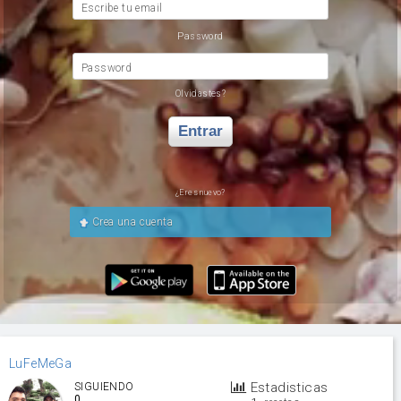
Escribe tu email
Password
Password
Olvidastes?
Entrar
¿Eres nuevo?
Crea una cuenta
LuFeMeGa
Estadisticas
SIGUIENDO
0