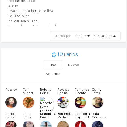
Pepitas de choco
aceite
Levadura si la harina no lleva
Pellizco de sal
Azúcar avainillado
Harina de reposteria con levadura
harina
Ordena por:
nombre
popularidad
cebolla
mantequilla
ajo
aceite de oliva
Usuarios
huevo
zanahoria
Top
Nuevos
tomate
levadura en polvo
Siguiendo
Opcional: Ron o Whisky
Harina para bizcocho
Opcional: Azúcar avainillado
Roberto
Toni
Roberto
Recetas
Fernando
Cathy
azucar
Michel
Perez
Cocina
Vicente
Pérez
Caubet
Muñoz
patatas
pimiento rojo
Pimentón
pimiento verde
Carlos
Laura
Mariquilla
Bon Profit
La Cocina
Rafa
Cádiz
López
Power
Mallorca
Imperfecta
Gonzalez
miel
Martínez
vino blanco