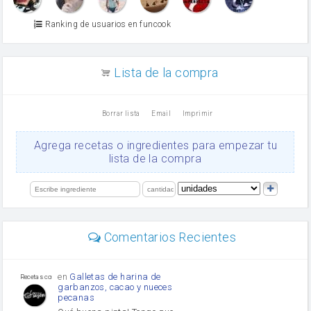
Azúcar glass
Azúcar moreno
Ranking de usuarios en funcook
Zumo de limón
arroz
canela en polvo
aceite de girasol
Lista de la compra
Dientes de ajo
vinagre
nata
Borrar lista
Email
Imprimir
Cacao en polvo
queso rallado
Ajos
Agrega recetas o ingredientes para empezar tu
salsa de soja
lista de la compra
orégano
Levadura
limón
perejil
carne picada
mayonesa
Comentarios Recientes
Diente de ajo
Tomates
Puerro
en
Galletas de harina de
Recetas con sazon
garbanzos, cacao y nueces
pecanas