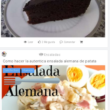
Leer
2
Me gusta
Comentar
Ensaladas
Como hacer la autentica ensalada alemana de patata
Salchichas
huevos