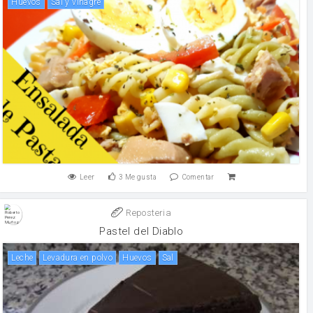
huevos
sal y vinagre
Leer
3
Me gusta
Comentar
Reposteria
Pastel del Diablo
leche
levadura en polvo
huevos
sal