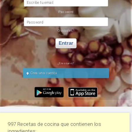
Escribe tu email
Password
Password
Olvidastes?
Entrar
¿Eres nuevo?
Crea una cuenta
997 Recetas de cocina que contienen los
ingredientes: