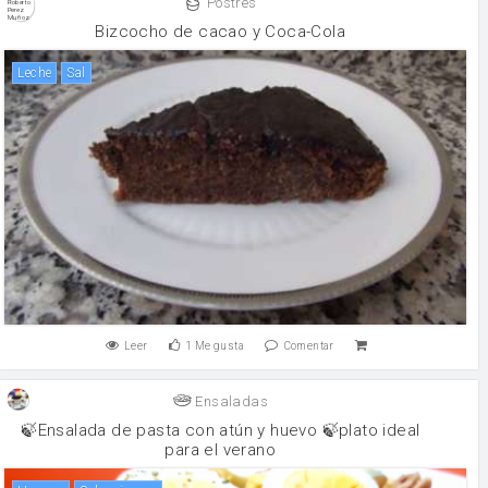
Postres
Bizcocho de cacao y Coca-Cola
leche
sal
Leer
1
Me gusta
Comentar
Ensaladas
🍃Ensalada de pasta con atún y huevo 🍃plato ideal
para el verano