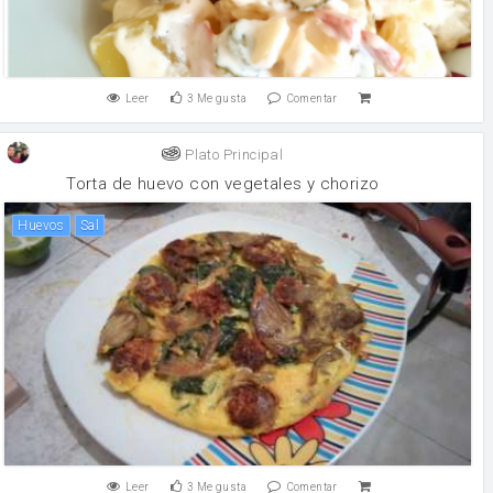
Leer
3
Me gusta
Comentar
Plato Principal
Torta de huevo con vegetales y chorizo
huevos
sal
Leer
3
Me gusta
Comentar