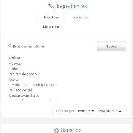
Ingredientes
Populares
Recientes
Me gustan
Buscar
Azúcar
huevos
leche
Pepitas de choco
aceite
Levadura si la harina no lleva
Pellizco de sal
Azúcar avainillado
Harina de reposteria con levadura
harina
Ordena por:
nombre
popularidad
cebolla
mantequilla
ajo
aceite de oliva
Usuarios
huevo