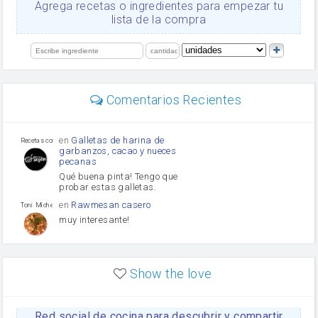
Ajos
Agrega recetas o ingredientes para empezar tu
orégano
lista de la compra
Levadura
salsa de soja
limón
perejil
carne picada
mayonesa
Comentarios Recientes
Diente de ajo
Tomates
Puerro
en
Galletas de harina de
Recetas con sazon
garbanzos, cacao y nueces
pecanas
Qué buena pinta! Tengo que
probar estas galletas.
en
Rawmesan casero
Toni Michel Caubet
muy interesante!
en
Lasaña casera fácil y
HOJALDROSA TV
rápida
Show the love
VIDEO EXPLIATIVO
https://youtu.be/J5e1ddxNWjk
Red social de cocina para descubrir y compartir
en
Gachas de la abuela
HOJALDROSA TV