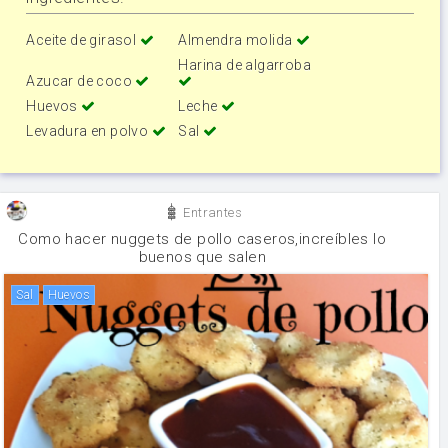
Aceite de girasol
Almendra molida
Harina de algarroba
Azucar de coco
Huevos
Leche
Levadura en polvo
Sal
Entrantes
Como hacer nuggets de pollo caseros,increíbles lo
buenos que salen
sal
huevos