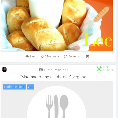
Leer
5
Me gusta
Comentar
SIN
Plato Principal
GLUTEN
“Mac and pumpkin-cheese” vegano
Leche de coco
sal