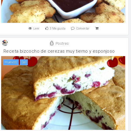
Leer
3
Me gusta
Comentar
Postres
Receta bizcocho de cerezas muy tierno y esponjoso
huevos
sal