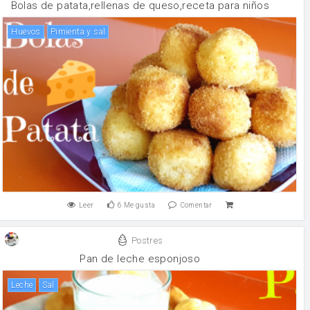
Bolas de patata,rellenas de queso,receta para niños
huevos
Pimienta y sal
Leer
6
Me gusta
Comentar
Postres
Pan de leche esponjoso
leche
sal