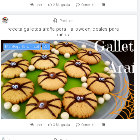
Leer
2
Me gusta
Comentar
Postres
receta galletas araña para Halloween,ideales para
niños
mantequilla sin sal
sal
Leer
3
Me gusta
Comentar