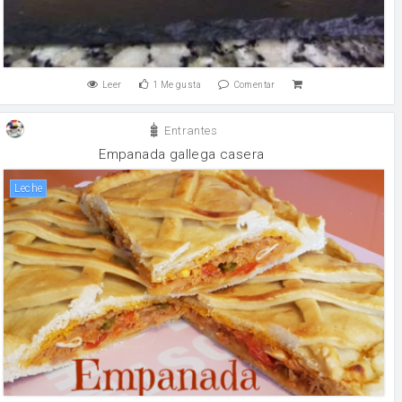
Leer
1
Me gusta
Comentar
Entrantes
Empanada gallega casera
leche