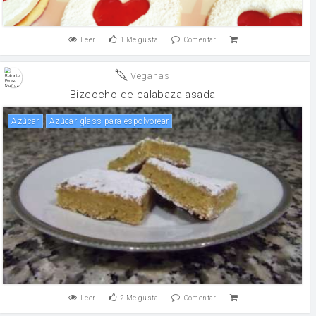
Leer
1
Me gusta
Comentar
Veganas
Bizcocho de calabaza asada
Azúcar
Azúcar glass para espolvorear
Leer
2
Me gusta
Comentar