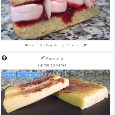
Leer
2
Me gusta
Comentar
Reposteria
Turrón de yema
Azúcar
Azúcar glass