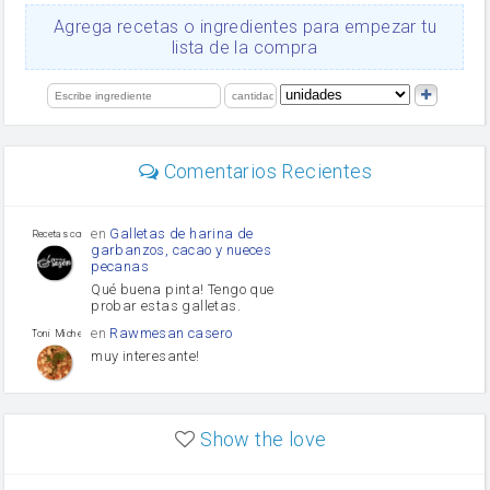
Ajos
Agrega recetas o ingredientes para empezar tu
salsa de soja
lista de la compra
orégano
Levadura
limón
perejil
carne picada
mayonesa
Comentarios Recientes
Diente de ajo
Tomates
Puerro
en
Galletas de harina de
Recetas con sazon
garbanzos, cacao y nueces
pecanas
Qué buena pinta! Tengo que
probar estas galletas.
en
Rawmesan casero
Toni Michel Caubet
muy interesante!
en
Lasaña casera fácil y
HOJALDROSA TV
rápida
Show the love
VIDEO EXPLIATIVO
https://youtu.be/J5e1ddxNWjk