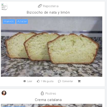
Reposteria
Bizcocho de nata y limón
huevos
Azúcar
Leer
1
Me gusta
Comentar
Postres
Crema catalana