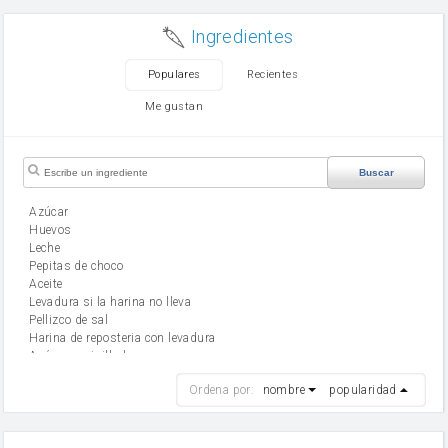
Ingredientes
Populares
Recientes
Me gustan
Buscar
Azúcar
huevos
leche
Pepitas de choco
aceite
Levadura si la harina no lleva
Pellizco de sal
Harina de reposteria con levadura
Azúcar avainillado
harina
Ordena por:
nombre
popularidad
cebolla
mantequilla
ajo
aceite de oliva