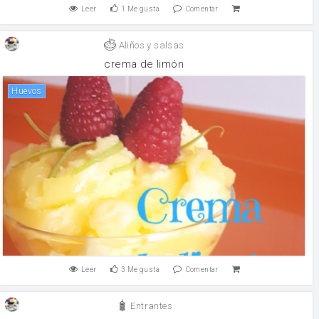
Leer
1
Me gusta
Comentar
Aliños y salsas
crema de limón
huevos
Leer
3
Me gusta
Comentar
Entrantes