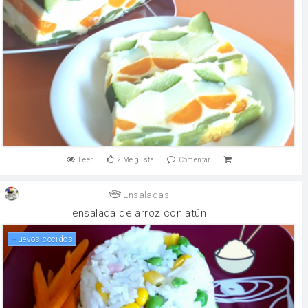
Leer
2
Me gusta
Comentar
Ensaladas
ensalada de arroz con atún
huevos cocidos