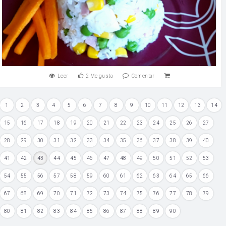
Leer
2
Me gusta
Comentar
1
2
3
4
5
6
7
8
9
10
11
12
13
14
15
16
17
18
19
20
21
22
23
24
25
26
27
28
29
30
31
32
33
34
35
36
37
38
39
40
41
42
43
44
45
46
47
48
49
50
51
52
53
54
55
56
57
58
59
60
61
62
63
64
65
66
67
68
69
70
71
72
73
74
75
76
77
78
79
80
81
82
83
84
85
86
87
88
89
90