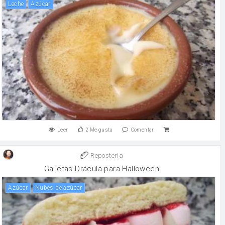
leche
Azúcar
Leer
2
Me gusta
Comentar
Reposteria
Galletas Drácula para Halloween
Azúcar
Nubes de azúcar