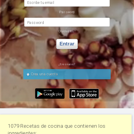
Escribe tu email
Password
Password
Olvidastes?
Entrar
¿Eres nuevo?
Crea una cuenta
1079 Recetas de cocina que contienen los
ingredientes: