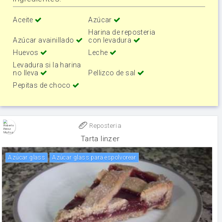
Aceite
Azúcar
Harina de reposteria
Azúcar avainillado
con levadura
Huevos
Leche
Levadura si la harina
no lleva
Pellizco de sal
Pepitas de choco
Reposteria
Tarta linzer
Azúcar glass
Azúcar glass para espolvorear