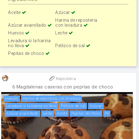
Aceite
Azúcar
Harina de reposteria
Azúcar avainillado
con levadura
Huevos
Leche
Levadura si la harina
no lleva
Pellizco de sal
Pepitas de choco
Reposteria
6 Magdalenas caseras con pepitas de choco
huevos
Harina de reposteria con levadura
Levadura si la harina no lleva
Pellizco de sal
Azúcar
Azúcar avainillado
leche
aceite
Pepitas de choco
Pe