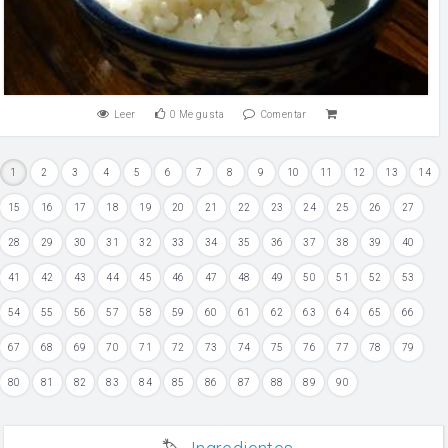
Leer
0
Me gusta
Comentar
1
2
3
4
5
6
7
8
9
10
11
12
13
14
15
16
17
18
19
20
21
22
23
24
25
26
27
28
29
30
31
32
33
34
35
36
37
38
39
40
41
42
43
44
45
46
47
48
49
50
51
52
53
54
55
56
57
58
59
60
61
62
63
64
65
66
67
68
69
70
71
72
73
74
75
76
77
78
79
80
81
82
83
84
85
86
87
88
89
90