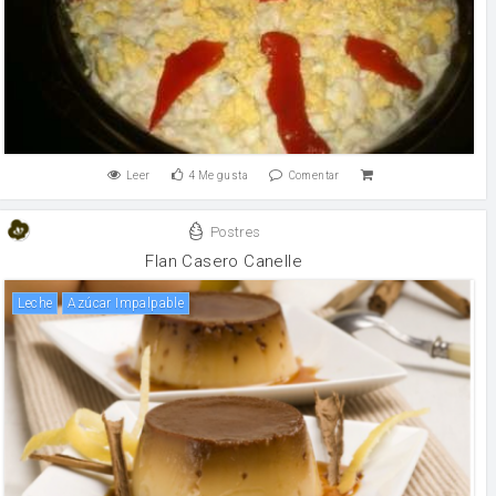
Leer
4
Me gusta
Comentar
Postres
Flan Casero Canelle
leche
Azúcar Impalpable