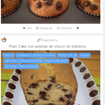
Leer
3
Me gusta
Comentar
Reposteria
Plum Cake con pepitas de choco sin batidora
huevos
Levadura si la harina no lleva
Pellizco de sal
Azúcar
Opcional: Azúcar avainillado
Pepitas de choco
Opcional: Azúcar avainill