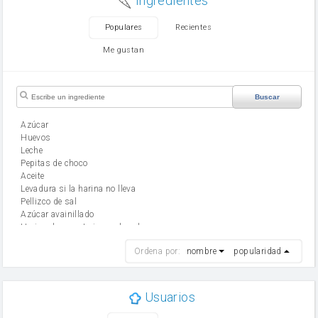
Ingredientes
Populares
Recientes
Me gustan
Buscar
Azúcar
huevos
leche
Pepitas de choco
aceite
Levadura si la harina no lleva
Pellizco de sal
Azúcar avainillado
Harina de reposteria con levadura
harina
Ordena por:
nombre
popularidad
cebolla
mantequilla
ajo
aceite de oliva
Usuarios
huevo
zanahoria