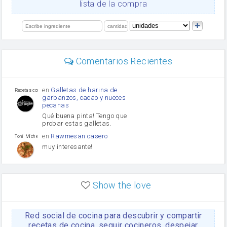
lista de la compra
orégano
Levadura
limón
perejil
carne picada
mayonesa
Comentarios Recientes
Diente de ajo
Tomates
Puerro
en
Galletas de harina de
Recetas con sazon
garbanzos, cacao y nueces
pecanas
Qué buena pinta! Tengo que
probar estas galletas.
en
Rawmesan casero
Toni Michel Caubet
muy interesante!
en
Lasaña casera fácil y
HOJALDROSA TV
rápida
Show the love
VIDEO EXPLIATIVO
https://youtu.be/J5e1ddxNWjk
Red social de cocina para descubrir y compartir
en
Gachas de la abuela
HOJALDROSA TV
Rosa
recetas de cocina, seguir cocineros, despejar