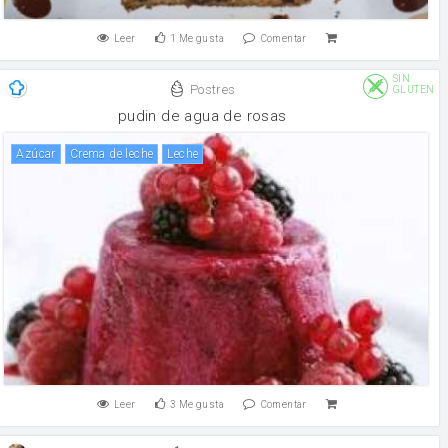
Leer
1
Me gusta
Comentar
SIN
Postres
GLUTEN
pudin de agua de rosas
Azúcar
crema de leche
leche
Leer
3
Me gusta
Comentar