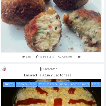
Leer
13
Me gusta
Comentar
Entrantes
Ensaladilla Atún y Lactonesa
huevos
Vaso de Leche
Vaso de aceite girasol
Aceite girasol
leche