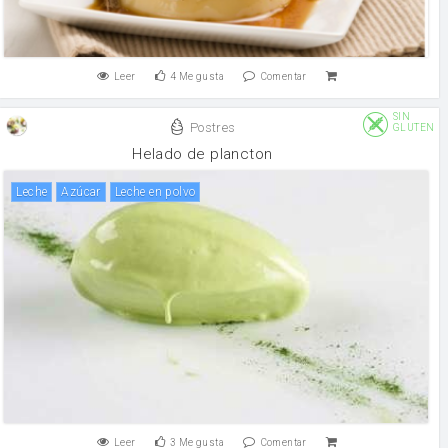
Leer
4
Me gusta
Comentar
SIN
Postres
GLUTEN
Helado de plancton
leche
Azúcar
leche en polvo
Leer
3
Me gusta
Comentar