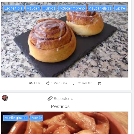
Leche tibia
Azúcar
huevos
Azúcar moreno
Azúcar glass
leche
Leer
1
Me gusta
Comentar
Reposteria
Pestiños
Aceite girasol
aceite