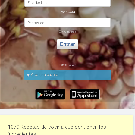
Escribe tu email
Password
Password
Olvidastes?
Entrar
¿Eres nuevo?
Crea una cuenta
1079 Recetas de cocina que contienen los
ingredientes: