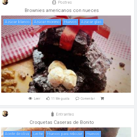
Postres
Brownies americanos con nueces
Azúcar blanco
Azúcar moreno
huevos
azúcar glas
Leer
11
Me gusta
Comentar
Entrantes
Croquetas Caseras de Bonito
aceite de oliva
leche
Huevos para rebozar
huevos